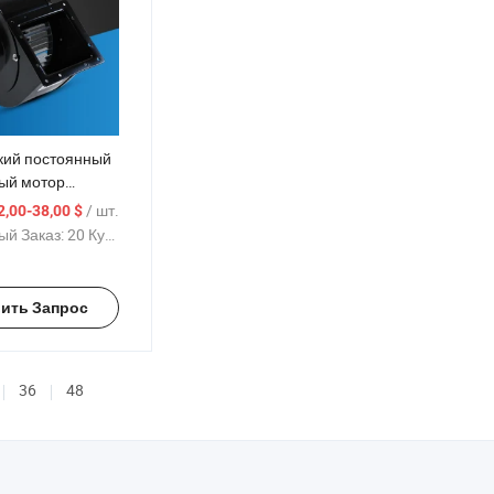
кий постоянный
ый мотор
чества,
/ шт.
2,00-38,00 $
одноканальный
й Заказ:
20 Куски
ый вентилятор
ить Запрос
36
48