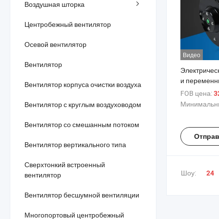
Воздушная шторка
Центробежный вентилятор
Осевой вентилятор
Видео
Вентилятор
Электричес
и переменн
Вентилятор корпуса очистки воздуха
высокого ка
FOB цена:
3
импеллер, 
Минимальны
Вентилятор с круглым воздуховодом
центробежн
Вентилятор со смешанным потоком
Отправ
Вентилятор вертикального типа
Сверхтонкий встроенный
Шоу:
24
вентилятор
Вентилятор бесшумной вентиляции
Многопортовый центробежный