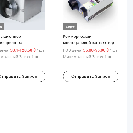
о
Видео
мышленное
Коммерческий
иляционное
многоцелевой вентилятор с
удование для систем
высоким воздушным
цена:
/ шт.
FOB цена:
/ шт.
38,1-128,58 $
35,00-55,00 $
, скрытый потолочный
потоком для бесшумного
мальный Заказ:
1 шт.
Минимальный Заказ:
1 шт.
уховод, центробежный
вытяжного вентиляции,
илятор
центробежный канальный
вентилятор для удаления
Отправить Запрос
Отправить Запрос
затхлого воздуха