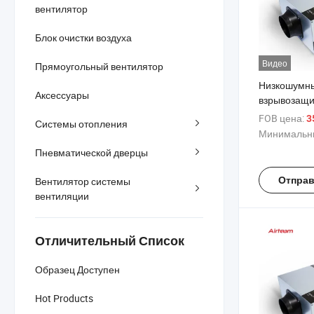
вентилятор
Блок очистки воздуха
Видео
Прямоугольный вентилятор
Низкошумн
Аксессуары
взрывозащ
обработки в
FOB цена:
3
Системы отопления
дома, меха
Минимальны
вытяжка дым
Пневматической дверцы
вентилятор
Вентилятор системы
Отправ
вентиляции
Отличительный Список
Образец Доступен
Hot Products