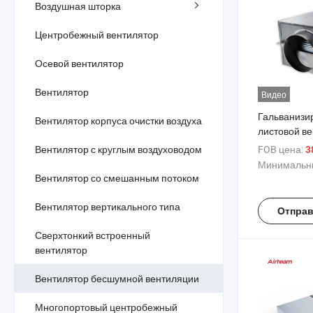
Воздушная шторка
Центробежный вентилятор
Осевой вентилятор
Вентилятор
Видео
Гальванизи
Вентилятор корпуса очистки воздуха
листовой ве
нержавеюще
Вентилятор с круглым воздуховодом
FOB цена:
3
системы H
Минимальны
центробежн
Вентилятор со смешанным потоком
для вентил
воздуховод
Вентилятор вертикального типа
Отправ
Сверхтонкий встроенный
вентилятор
Вентилятор бесшумной вентиляции
Многопортовый центробежный