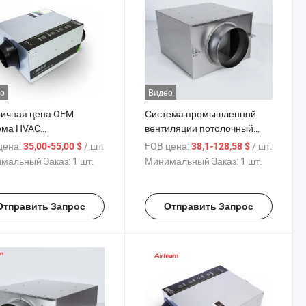
о
Видео
ичная цена OEM
Система промышленной
ема HVAC
вентиляции потолочный
нический вентилятор
электрический вытяжной
цена:
/ шт.
FOB цена:
/ шт.
35,00-55,00 $
38,1-128,58 $
ерческий OEM
бесшумный вентилятор
мальный Заказ:
1 шт.
Минимальный Заказ:
1 шт.
трический вытяжной
воздуховода
робежный вентилятор
воздуховодов
Отправить Запрос
Отправить Запрос