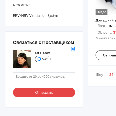
New Arrival
Видео
ERV/HRV Ventilation System
Домашний в
обратным 
ветра, выс
FOB цена:
3
энергосбер
Минимальны
уровень шу
Связаться с Поставщиком
вентиляци
вентилятор
Mrs. May
Отправ
Чат
Шоу:
24
Отправить