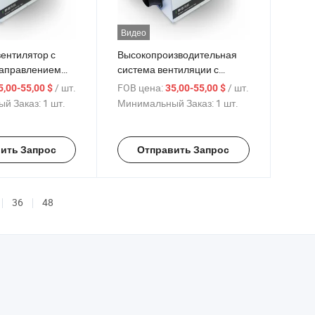
Видео
ентилятор с
Высокопроизводительная
направлением
система вентиляции с
окоэффективный,
подачей воздуха,
/ шт.
FOB цена:
/ шт.
5,00-55,00 $
35,00-55,00 $
егающий, низкий
потолочный тип,
й Заказ:
1 шт.
Минимальный Заказ:
1 шт.
ма, канальный
центробежный вентилятор
онный
для удаления дыма
ить Запрос
Отправить Запрос
36
48