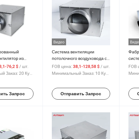
Видео
Виде
рованный
Система вентиляции
Фабр
нтилятор из
потолочного воздуховода с
сист
й стали для
вентилятором Fresh Air
меха
/ шт.
FOB цена:
/ шт.
FOB 
8,1-76,2 $
38,1-128,58 $
VAC бесшумный
Supply HVAC
комм
й Заказ:
20 Куски
Минимальный Заказ:
10 Куски
Мини
ый вентилятор
элек
яции
цент
ов
для 
ить Запрос
Отправить Запрос