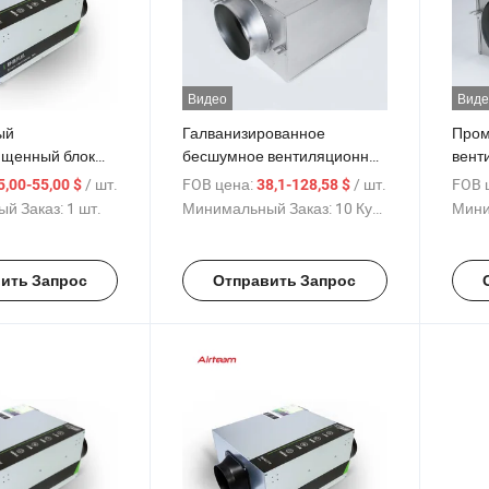
Видео
Виде
ый
Галванизированное
Про
ищенный блок
бесшумное вентиляционное
вент
оздуха для
оборудование для потолка,
обор
/ шт.
FOB цена:
/ шт.
FOB 
5,00-55,00 $
38,1-128,58 $
ническая
вентилятор для вытяжки
HVAC
й Заказ:
1 шт.
Минимальный Заказ:
10 Куски
Мини
а, тихий
воздуха
возд
вент
ить Запрос
Отправить Запрос