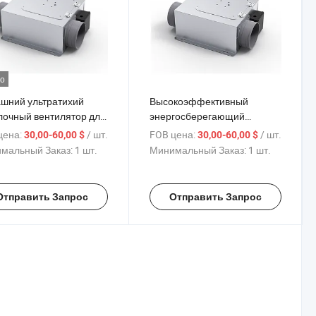
о
шний ультратихий
Высокоэффективный
лочный вентилятор для
энергосберегающий
жки свежего воздуха
вентилятор для обмена
цена:
/ шт.
FOB цена:
/ шт.
30,00-60,00 $
30,00-60,00 $
свежим воздухом
мальный Заказ:
1 шт.
Минимальный Заказ:
1 шт.
Отправить Запрос
Отправить Запрос