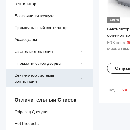
вентилятор
Блок очистки воздуха
Видео
Прямоугольный вентилятор
Вентилятор
объемом во
Аксессуары
уровнем шу
FOB цена:
3
домашней в
Минимальны
Системы отопления
Пневматической дверцы
Отправ
Вентилятор системы
вентиляции
Шоу:
24
Отличительный Список
Образец Доступен
Hot Products