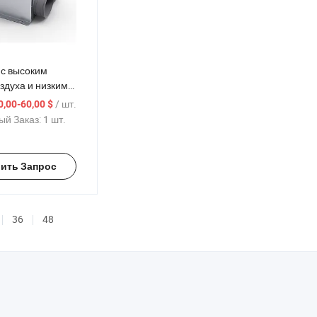
 с высоким
здуха и низким
ма для
/ шт.
0,00-60,00 $
ентиляции
й Заказ:
1 шт.
ить Запрос
36
48