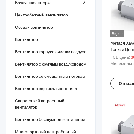
Воздушная шторка
Центробежный вентилятор
Осевой вентилятор
Видео
Вентилятор
Метасл Хау
Тонкий Цен
Вентилятор корпуса очистки воздуха
Вентилятор
FOB цена:
3
Вентиляцио
Минимальны
Вентилятор с круглым воздуховодом
Вентилятор со смешанным потоком
Отправ
Вентилятор вертикального типа
Сверхтонкий встроенный
вентилятор
Вентилятор бесшумной вентиляции
Многопортовый центробежный