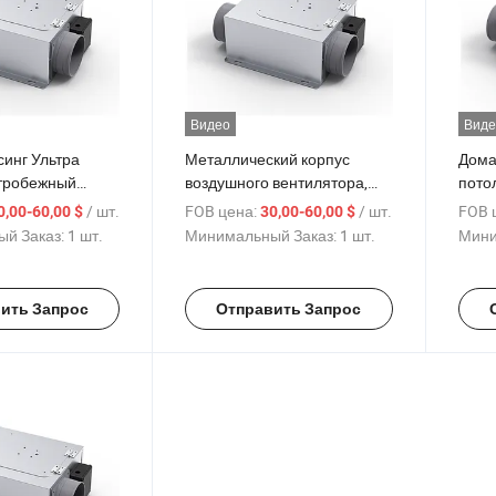
Видео
Виде
синг Ультра
Металлический корпус
Дома
тробежный
воздушного вентилятора,
пото
 для
выхлопного механического
вытя
/ шт.
FOB цена:
/ шт.
FOB 
0,00-60,00 $
30,00-60,00 $
нных Каналов
вентиляционного
й Заказ:
1 шт.
Минимальный Заказ:
1 шт.
Мини
центробежного вентилятора
ить Запрос
Отправить Запрос