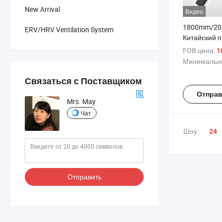
New Arrival
Видео
1800mm/2
ERV/HRV Ventilation System
Китайский 
сильного ве
FOB цена:
1
воздушной 
Минимальны
поперечног
воздушной 
Связаться с Поставщиком
Отправ
Mrs. May
Чат
Шоу:
24
Отправить