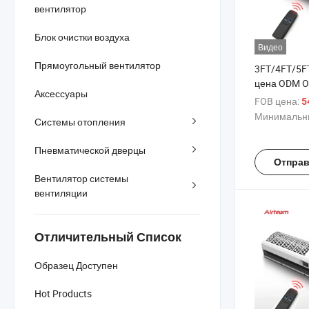
вентилятор
Блок очистки воздуха
Видео
Прямоугольный вентилятор
3FT/4FT/5F
цена ODM 
Аксессуары
Теплоизоля
FOB цена:
5
пересеченн
Минимальны
Системы отопления
завеса
Пневматической дверцы
Отправ
Вентилятор системы
вентиляции
Отличительный Список
Образец Доступен
Hot Products