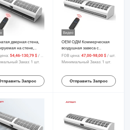
о
Видео
чатая дверная стена,
ОЕМ ОДМ Коммерческая
ируемая на стене,
воздушная завеса с
ературный
перекрестным потоком и
цена:
/ шт.
FOB цена:
/ шт.
54,46-130,79 $
47,00-98,00 $
яционный барьер,
регулировкой скорости
мальный Заказ:
1 шт.
Минимальный Заказ:
1 шт.
госберегающая
ушная завеса
Отправить Запрос
Отправить Запрос