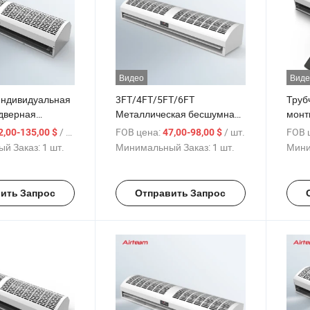
Видео
Виде
ндивидуальная
3FT/4FT/5FT/6FT
Труб
дверная
Металлическая бесшумная
монт
Теплоизоляция
невидимая амбиентная
темп
/ шт.
FOB цена:
/ шт.
FOB 
2,00-135,00 $
47,00-98,00 $
ый поток
воздушная завеса с
изол
й Заказ:
1 шт.
Минимальный Заказ:
1 шт.
Мини
занавеска
дистанционным
энер
управлением
возд
ить Запрос
Отправить Запрос