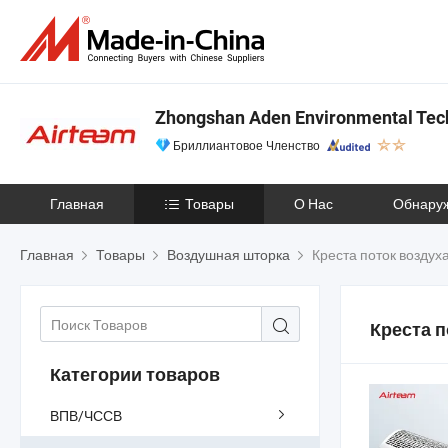
Zhongshan Aden Environmental Tech
Бриллиантовое Членство
Главная
Товары
О Нас
Обнару
Главная
Товары
Воздушная шторка
Креста поток воздух
Креста п
Категории товаров
ВПВ/ЧССВ