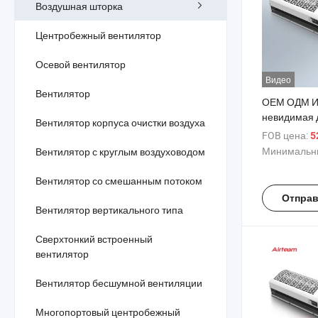
Воздушная шторка
Центробежный вентилятор
Осевой вентилятор
Видео
Вентилятор
ОЕМ ОДМ И
невидимая 
Вентилятор корпуса очистки воздуха
занавеска 
FOB цена:
5
Перекрестн
Минимальны
Вентилятор с круглым воздуховодом
Воздушная 
Вентилятор со смешанным потоком
Отправ
Вентилятор вертикального типа
Сверхтонкий встроенный
вентилятор
Вентилятор бесшумной вентиляции
Многопортовый центробежный