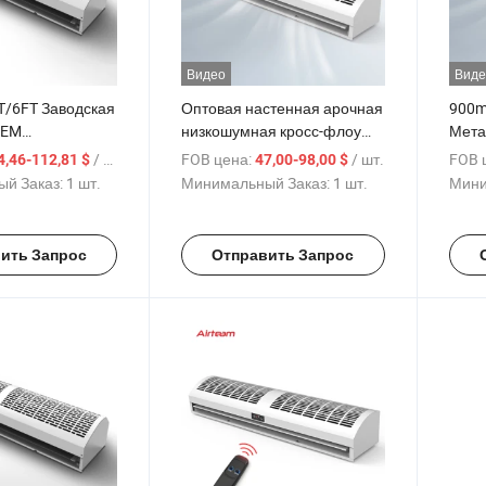
Видео
Виде
T/6FT Заводская
Оптовая настенная арочная
900
OEM
низкошумная кросс-флоу
Мета
ционная
тепловая изоляционная
арко
/ шт.
FOB цена:
/ шт.
FOB 
4,46-112,81 $
47,00-98,00 $
ая воздушная
воздушная завеса
пере
й Заказ:
1 шт.
Минимальный Заказ:
1 шт.
Мини
неви
возд
ить Запрос
Отправить Запрос