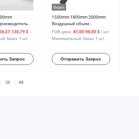
Видео
000mm
1500mm 1800mm 2000mm
производитель
Воздушный объем
тра внутренней
невидимой дверной
/ шт.
FOB цена:
/ шт.
06,27-130,79 $
47,00-98,00 $
двери
занавески поперечного
й Заказ:
1 шт.
Минимальный Заказ:
1 шт.
о потока
потока
завесы
ить Запрос
Отправить Запрос
36
48