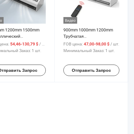
о
Видео
mm 1200mm 1500mm
900mm 1000mm 1200mm
ллический
Трубчатая
образный дизайн
теплоизоляционная дверь с
цена:
/ шт.
FOB цена:
/ шт.
54,46-130,79 $
47,00-98,00 $
менного тока
поперечным воздушным
мальный Заказ:
1 шт.
Минимальный Заказ:
1 шт.
димой стенки
занавесом
ушной завесы
Отправить Запрос
Отправить Запрос