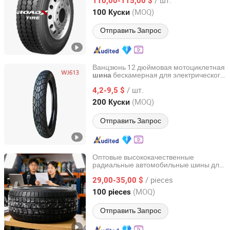
110,00-115,00 $
Shandong, China
с 2024
(MOQ)
100 Куски
Отправить Запрос
Ванцзюнь 12 дюймовая мотоциклетная
бескамерная для электрического
шина
Hebei Wanjun Tire Co.,Ltd
скутера OEM 2.50-17
/ шт.
4,2-9,5 $
Hebei, China
с 2025
(MOQ)
200 Куски
Отправить Запрос
Оптовые высококачественные
радиальные автомобильные шины для
Sinotyre Technology (Hangzhou) Co., Ltd.
размера шины 175/70r14 185/60r14
/ pieces
195/60r14 185/65r15 205/65r15
29,00-35,00 $
Zhejiang, China
с 2025
(MOQ)
100 pieces
Отправить Запрос