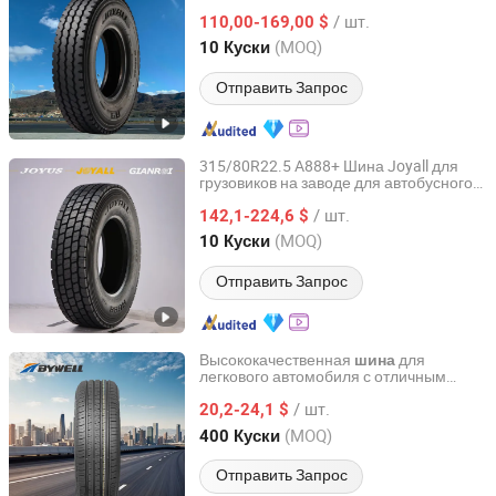
использования на/off дороге TBR
/ шт.
110,00-169,00 $
Shandong, China
с 2021
(MOQ)
10 Куски
Отправить Запрос
315/80R22.5 A888+ Шина Joyall для
грузовиков на заводе для автобусного
Joyall (Weihai) Tire Co., Ltd.
привода TBR
/ шт.
142,1-224,6 $
Shandong, China
с 2021
(MOQ)
10 Куски
Отправить Запрос
Высококачественная
для
шина
легкового автомобиля с отличным
Bywell Industry Ltd
сцеплением для безопасной городской
/ шт.
и трассовой езды
20,2-24,1 $
Shandong, China
с 2016
(MOQ)
400 Куски
Отправить Запрос