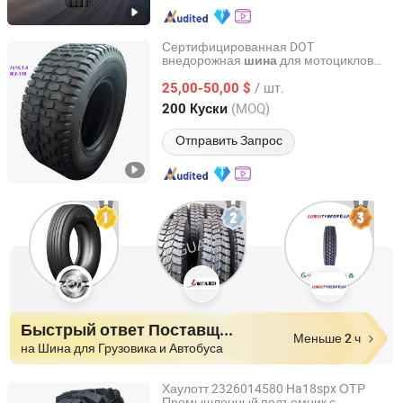
Сертифицированная DOT
внедорожная
для мотоциклов
шина
Hebei Wanjun Tire Co.,Ltd
ATV для гонок по песку и грязи с
/ шт.
длительным сроком службы
25,00-50,00 $
Hebei, China
с 2025
(MOQ)
200 Куски
Отправить Запрос
Быстрый ответ Поставщики
Меньше 2 ч
на Шина для Грузовика и Автобуса
Хаулотт 2326014580 Ha18spx ОТР
Промышленный подъемник с