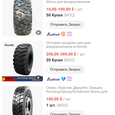
Шины для внедорожников
Qingdao GH Rubber Technic Co., Ltd.
Квадроциклы Бок о бок/Sxs/Мотоциклы
/ шт.
10,00-100,00 $
Shandong, China
с 2019
(MOQ)
50 Куски
Отправить Запрос
Оптовая продажа шин для
внедорожников из Китая
QINGDAO TAIHAO TYRE CO., LTD.
/ шт.
200,00-300,00 $
Shandong, China
с 2013
(MOQ)
20 Куски
Отправить Запрос
Оникс, Хифлай, Деруибо, Овация,
Качланд Бренд Китайские Шины для
QINGDAO ORIENTAL TYRE CO., LTD.
Грузовиков
/ шт.
100,00 $
Shandong, China
с 2020
(MOQ)
1 шт.
Отправить Запрос