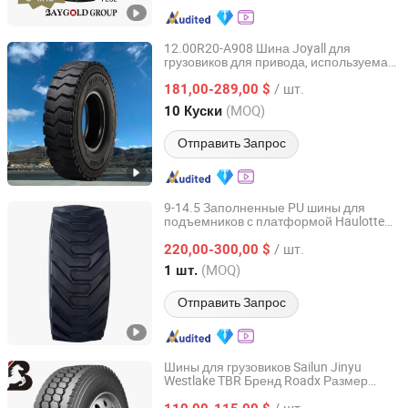
12.00R20-A908 Шина Joyall для
грузовиков для привода, используемая
Joyall (Weihai) Tire Co., Ltd.
на
х самосвалов
шина
/ шт.
181,00-289,00 $
Shandong, China
с 2021
(MOQ)
10 Куски
Отправить Запрос
9-14.5 Заполненные PU шины для
подъемников с платформой Haulotte
JIANGSU TOPOWER TYRE CO., LTD.
Genie Z34 Z45/25DC
/ шт.
220,00-300,00 $
Jiangsu, China
с 2022
(MOQ)
1 шт.
Отправить Запрос
Шины для грузовиков Sailun Jinyu
Westlake TBR Бренд Roadx Размер
FEDIMA TYRE CO.,LTD.
1200r24
/ шт.