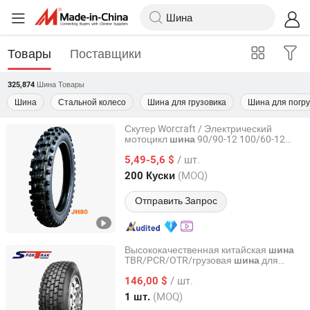
Товары
Поставщики
Шина
Товары
325,874
Шина
Стальной колесо
Шинa для грузовика
Шина для погру
Скутер Worcraft / Электрический
мотоцикл
90/90-12 100/60-12
шина
Qingdao Au-Shine Tyre Co., Ltd.
100/90-12 110/70-12
/ шт.
5,49-5,6 $
Shandong, China
с 2011
(MOQ)
200 Куски
Отправить Запрос
Высококачественная китайская
шина
TBR/PCR/OTR/грузовая
для
шина
Sportrak Tire Co., Ltd.
радиальных/автобусов 825r16 825r20
/ шт.
900r20 1000r20 11r22.5 12r22.5
146,00 $
295/80r22.5 315/80r22.5 385/65r22.5
Shandong, China
с 2020
(MOQ)
1 шт.
1100r20