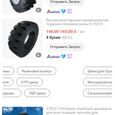
Отправить Запрос
Высококачественная промышленная
подушка сплошной шины 8.15X15
JIANGSU TOPOWER TYRE CO., LTD.
Сплошная резиновая
для
шина
/ шт.
погрузчика 28X9-15
140,00-165,00 $
Jiangsu, China
с 2022
(MOQ)
4 Куски
Отправить Запрос
Шина для Грузовика и Автобуса
Автомобильные Шины
Мотоциклетная Шина
OTR Шина
Сельскохозяйственная Шина
Промышленная Резина
11R22.5-A9 Шина Joyall для грузовиков
для всех позиций, прочная для
Joyall (Weihai) Tire Co., Ltd.