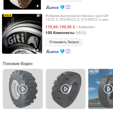
Фабрика высококачественных шин Giti
12r22.5, 295/80r22.5, 315/80r22.5 шины
FEDIMA TYRE CO.,LTD.
для грузовиков TBR 385/65r22.5
/ Комплект
170,00-190,00 $
Shandong, China
с 2024
(MOQ)
100 Комплекты
Отправить Запрос
Похожие Видео