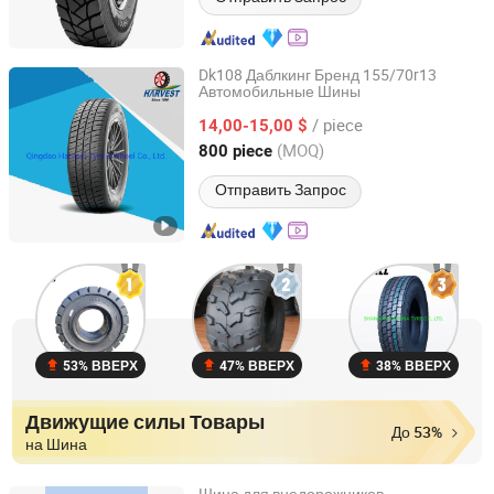
Dk108 Даблкинг Бренд 155/70r13
Автомобильные Шины
Qingdao Harvest Tyre & Wheel Co., Ltd.
/ piece
14,00-15,00 $
Shandong, China
с 2014
(MOQ)
800 piece
Отправить Запрос
53% ВВЕРХ
47% ВВЕРХ
38% ВВЕРХ
Движущие силы Товары
До 53%
на Шина