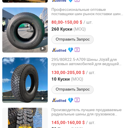
Профессиональные оптовые
поставщики шин рынок поставки шин
Bywell Industry Ltd
TBR для грузовиков 385/65R22.5
/ шт.
грузовые шины шины для движения
80,00-150,00 $
грузовиков Дилеры шин
Shandong, China
с 2016
(MOQ)
260 Куски
Отправить Запрос
295/80R22.5-A709 Шины Joyall для
грузовых автомобилей для ведущей
Joyall (Weihai) Tire Co., Ltd.
оси TBR
/ шт.
130,00-205,00 $
Shandong, China
с 2021
(MOQ)
10 Куски
Отправить Запрос
Производитель лучшие продаваемые
радиальные шины для грузовиков
FEDIMA TYRE CO.,LTD.
1200r20 1100r20 высококачественные
/ шт.
шины для тяжелых грузовиков Чаоянг
145,00-160,00 $
Эолус Треугольник
для
шина