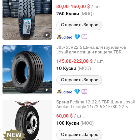
на продажу цена шины
шина
/ шт.
поставщик шин
80,00-150,00 $
Shandong, China
с 2016
(MOQ)
260 Куски
Отправить Запрос
385/65R22.5 Шина для грузовиков
Joyall для позиции прицепа TBR
Joyall (Weihai) Tire Co., Ltd.
/ шт.
145,00-222,00 $
Shandong, China
с 2021
(MOQ)
10 Куски
Отправить Запрос
Бренд Fedima 12r22.5 TBR Шина Joyall
Aeolus Triangle 11r22.5 315/80r22.5
FEDIMA TYRE CO.,LTD.
295/80r22.5 12.00r20 Обслуживание
/ шт.
расстояния 200, 000km Принимаем
60,00 $
OEM
Shandong, China
с 2024
(MOQ)
100 Куски
Отправить Запрос