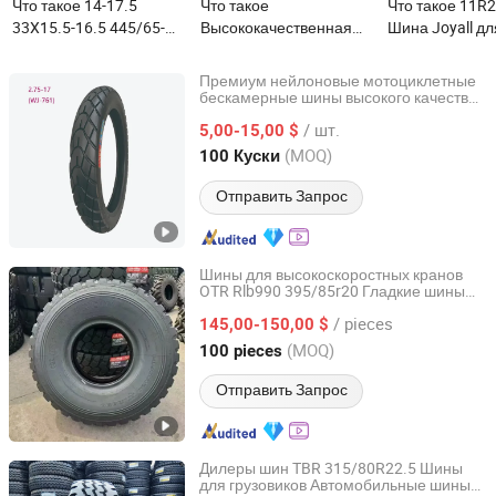
Что такое 14-17.5
Что такое
Что такое 11R2
33X15.5-16.5 445/65-
Высококачественная
Шина Joyall дл
22.5 355/55D625
промышленная
грузовиков для
455/55D19.5 ПУ пена
подушка сплошной
позиций, проч
Премиум нейлоновые мотоциклетные
заполненные шины для
шины 8.15X15
использования
бескамерные шины высокого качества
Hebei Wanjun Tire Co.,Ltd
по заводским ценам
гусеничных погрузчиков
Сплошная резиновая
дороге TBR
/ шт.
5,00-15,00 $
с жестким колесом для
шина для погрузчика
Hebei, China
с 2025
(MOQ)
100 Куски
платформы Jlg для
28X9-15
aerial работы
Отправить Запрос
Шины для высокоскоростных кранов
OTR Rlb990 395/85r20 Гладкие шины
Sinotyre Technology (Hangzhou) Co., Ltd.
для подземных горных грузовиков
/ pieces
145,00-150,00 $
Zhejiang, China
с 2025
(MOQ)
100 pieces
Отправить Запрос
Дилеры шин TBR 315/80R22.5 Шины
для грузовиков Автомобильные шины
Bywell Industry Ltd