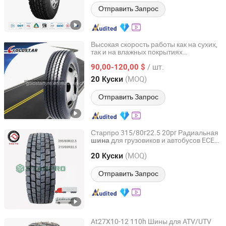
Отправить Запрос
Высокая скорость работы как на сухих,
так и на влажных покрытиях
Qingdao Goldstar Industrial Co., Ltd.
265/70r19.5 Шинa для грузовиков
/ шт.
90,00-120,00 $
Shandong, China
с 2010
(MOQ)
20 Куски
Отправить Запрос
Старпро 315/80r22.5 20pr Радиальная
для грузовиков и автобусов ECE
шина
Qingdao Vistar Tire Co., Ltd.
ISO Gcc Saso сертификат
(MOQ)
20 Куски
Shandong, China
с 2015
Отправить Запрос
At27X10-12 110h Шины для ATV/UTV