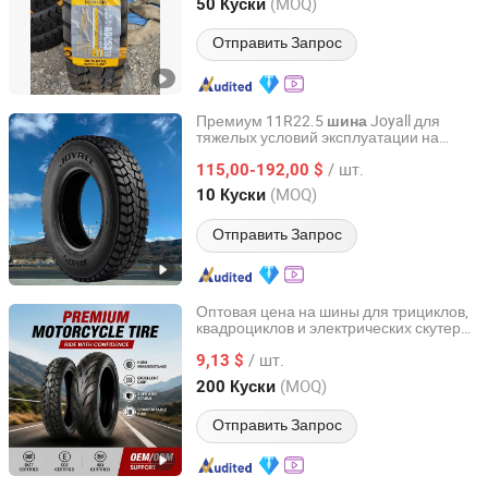
Shandong, China
с 2024
(MOQ)
50 Куски
грузовиков
Отправить Запрос
Премиум 11R22.5
Joyall для
шина
тяжелых условий эксплуатации на
Joyall (Weihai) Tire Co., Ltd.
грузовиках
/ шт.
115,00-192,00 $
Shandong, China
с 2021
(MOQ)
10 Куски
Отправить Запрос
Оптовая цена на шины для трициклов,
квадроциклов и электрических скутеров
Hebei Wanjun Tire Co.,Ltd
/ Высокое качество шин
/ шт.
9,13 $
Hebei, China
с 2025
(MOQ)
200 Куски
Отправить Запрос