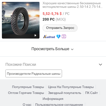
Хорошие качественные бескамерные
мотоциклетные шины 2.50-14 2.75-14
Qingdao Xinhaoshun Special Vehicle Co., Ltd
3.00-14 60/100-14 70/80-14 Оптовая
/ PC
продажа мотоциклетных шин из Китая
5,52-5,76 $
Shandong, China
с 2022
(MOQ)
200 PC
Отправить Запрос
Просмотреть Больше
Похожие Поиски
Производители Радиальные шины
Производители Резиновое колесо
Популярные Товары
Цена На Популярные Товары
Оптом Горячие Товары
Звездный покупатель
ПК Сайт
Производители Шина автомобиля
Информация
О нас
Пользовательское соглашение
Производители ОТР шина