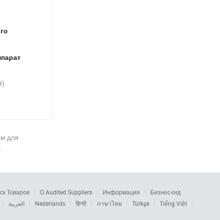
тестирования для проверки
изоляции энергетического
оборудования в испытательных
го
лабораториях
ппарат
4-in-1 Газовый сигнализатор с
звуком и светом для домашнего
использования
9)
Эффективный 4-in-1 Портативный
Газовый Датчик Оповещения для
Мониторинга Безопасности
им для
Современный 4-in-1 Газовый
.
сигнализатор с звуковыми и
световыми уведомлениями
Системa серийного резонансного
ск Товаров
О Audited Suppliers
Информация
Бизнес-гид
тестирования для испытаний
высоковольтного оборудования
العربية
Nederlands
हिन्दी
ภาษาไทย
Türkçe
Tiếng Việt
трансформаторов ГИС