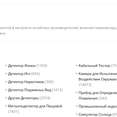
таймер обратного
неконтролируемый
сертификат
отсчета с подставкой
микроболометр/ для
H2
охоты и активного
отдыха на природе
ментов & метров от китайских производителей, включая термометры,
жно.
Детектор Жизни
(1354)
Кабельный Тестер
(71
Детектор Игл
(845)
Камера для Испытани
Воздействие Окружа
Детектор Наркотиков
(309)
(14873)
Детектор Подземных Вод
(1015)
Прибор для Определе
Другие Детекторы
(2974)
Плавления
(243)
Металлодетектор для Пищевой
Промышленный эндо
(7431)
Симулятор Солнца
(6