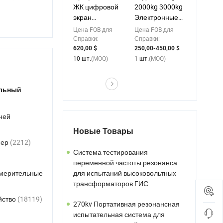
ЖК цифровой
2000kg 3000kg
экран
Электронные
биологический
напольные ...
Цена FOB для
Цена FOB для
...
Справки:
Справки:
620,00 $
250,00-450,00 $
10 шт.
(MOQ)
1 шт.
(MOQ)
ельный
ней
Новые Товары
Система тестирования
мер
(2212)
переменной частоты резонанса
для испытаний высоковольтных
трансформаторов ГИС
змерительные
270kv Портативная резонансная
испытательная система для
йство
(18119)
полевых испытаний электрических
установок