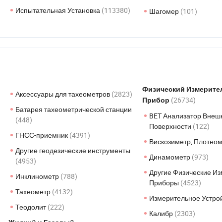
Испытательная Установка
(113380)
Шагомер
(101)
Физический Измерит
Аксессуары для тахеометров
(2823)
(26734)
Прибор
Батарея тахеометрической станции
BET Анализатор Внеш
(448)
Поверхности
(122)
ГНСС-приемник
(4391)
Вискозиметр, Плотно
Другие геодезические инструменты
Динамометр
(973)
(4953)
Другие Физические И
Инклинометр
(788)
Приборы
(4523)
Тахеометр
(4132)
Измерительное Устро
Теодолит
(222)
Калибр
(2303)