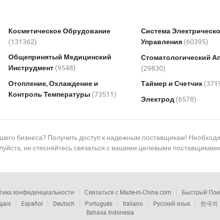
Косметическое Обрудование
Система Электрическо
(131362)
(60395)
Управления
Общепринятый Медицинский
Стоматологический А
(9548)
(29830)
Инструдмент
(371
Отопление, Охлаждение и
Таймер и Счетчик
(73511)
Контроль Температуры
(6578)
Электрод
ашего бизнеса? Получить доступ к надежным поставщикам! Необход
йста, не стесняйтесь связаться с вашими целевыми поставщиками
тика конфиденциальности
Связаться с Made-in-China.com
Быстрый Пои
çais
Español
Deutsch
Português
Italiano
Русский язык
한국의
Bahasa Indonesia