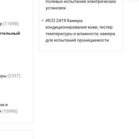
ИСО 2419 Камера
кондиционирования кожи, тестер
температуры и влажности, камера
тр
(11698)
для испытаний проницаемости
ительный
газа кожи
270kv Оборудование для
испытаний на высоковольтной
серии резонанса для
обслуживания энергетической
сети
оры
(2337)
270kv Резонансная
испытательная система для
тестирования изоляционной
ии и
производительности
и
(15995)
выключателей
распределительных устройств
Компактный электронный прибор