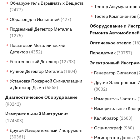
Обнаружитель Взрывчатых Веществ
Тестер Аккумуляторо
(2477)
Тестер Компонентов
(
Образец для Испытаний
(427)
Оборудование и Инст
Подземный Детектор Металла
Ремонта Автомобиле
(1275)
(16
Оптическое стекло
Пошаговой Металлический
Детектор
(4352)
(30757)
Передатчик
Рентгеновский Детектор
(12793)
Электронный Инструм
Ручной Детектор Металла
(1804)
Генератор Сигналов
(
Установка Пожарной Сигнализации
Другие Электронные 
и Детектор Дыма
(5565)
(8002)
Диагностическое Оборудование
Измеритель Частоты
(
(98242)
Измерительные Клещ
Измерительный Инструмент
Калибратор
(2603)
(174503)
Осциллограф
(960)
Другой Измерительный Инструмент
(30361)
Регистратор Данных
(