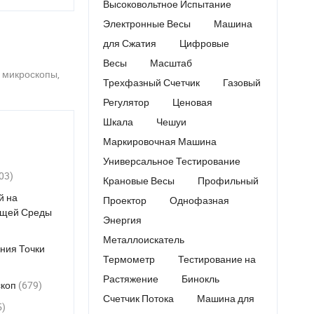
ом ATEX H2s
Высоковольтное Испытание
Электронные Весы
Машина
для Сжатия
Цифровые
Весы
Масштаб
 микроскопы,
Трехфазный Счетчик
Газовый
Регулятор
Ценовая
Шкала
Чешуи
Маркировочная Машина
Универсальное Тестирование
03)
Крановые Весы
Профильный
й на
Проектор
Однофазная
ющей Среды
Энергия
Металлоискатель
ния Точки
Термометр
Тестирование на
Растяжение
Бинокль
скоп
(679)
Счетчик Потока
Машина для
5)