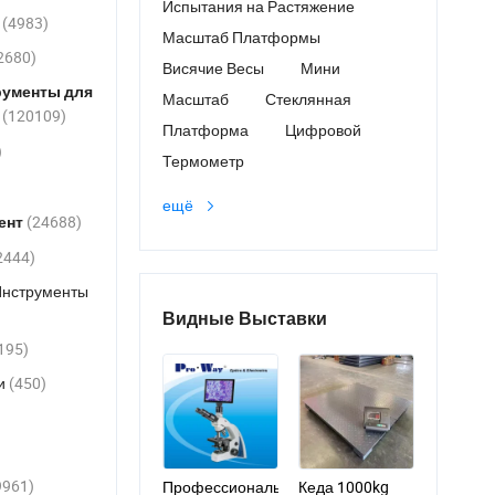
Испытания на Растяжение
в
(4983)
Масштаб Платформы
2680)
Висячие Весы
Мини
рументы для
Масштаб
Стеклянная
(120109)
й
Платформа
Цифровой
)
Термометр
ещё
(24688)
ент
2444)
Инструменты
Видные Выставки
195)
и
(450)
9961)
Профессиональный
Кеда 1000kg