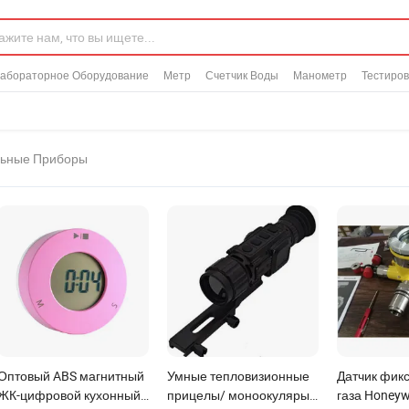
абораторное Оборудование
Метр
Счетчик Воды
Манометр
Тестиро
льные Приборы
Оптовый ABS магнитный
Умные тепловизионные
Датчик фик
ЖК-цифровой кухонный
прицелы/ моноокуляры/
газа Honeywe