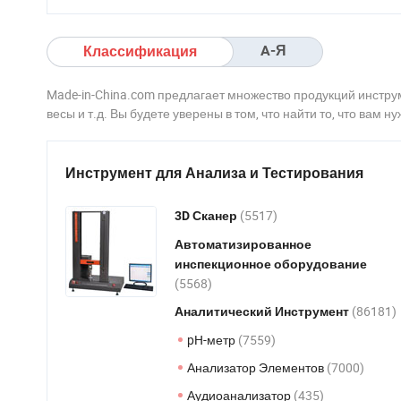
устойчивость к
коллектора Кондиционер
воздействию
Аксессуары Аксессуары
атмосферных
холодильной установки
A-Я
Классификация
атмосферных
атмосферных
Made-in-China.com предлагает множество продукций инстру
атмосферных
весы и т.д. Вы будете уверены в том, что найти то, что вам ну
атмосферных
атмосферных
атмосферных
Инструмент для Анализа и Тестирования
атмосферных
атмосферных
атмосферных
(5517)
3D Сканер
Автоматизированное
инспекционное оборудование
(5568)
(86181)
Аналитический Инструмент
pH-метр
(7559)
Анализатор Элементов
(7000)
Аудиоанализатор
(435)