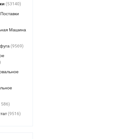
тестер внутреннего
(53140)
вки
сопротивления для проверки
 Поставки
качества аккумуляторов для
хранения энергии
ьная Машина
Высокая точность ±0.5%
Магнитный расходомер для
ифуга
(9569)
промышленных трубопроводов
ое
150kv Система резонансного
)
испытания высокого напряжения
овальное
для испытаний на стойкость
электрического оборудования
подстанций
ильное
Лабораторный магнитный
1586)
мешалка цифровая магнитная
мешалка плита магнитная
стат
(9516)
мешалка миксер для
парфюмерного масла
150kv Система резонансного