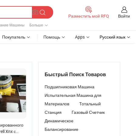
Войти
Разместить мой RFQ
вание Машины
Больше
Покупатель
Помощь
Apps
Русский язык
Быстрый Поиск Товаров
Подшипниковая Машина
Испытательная Машина для
Материалов
Тотальный
Станция
Газовый Счетчик
Динамическое
сированного
Балансирование
ll Xnx с