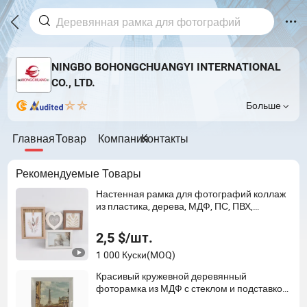
NINGBO BOHONGCHUANGYI INTERNATIONAL
CO., LTD.
Больше
Главная
Товар
Компания
Контакты
Рекомендуемые Товары
Настенная рамка для фотографий коллаж
из пластика, дерева, МДФ, ПС, ПВХ,
металла, размер на заказ 4X6 дюймов 5X7
дюйм 6X8 дюйма для домашнего декора
2,5 $/шт.
1 000 Куски
(MOQ)
Красивый кружевной деревянный
фоторамка из МДФ с стеклом и подставкой
для домашнего декора