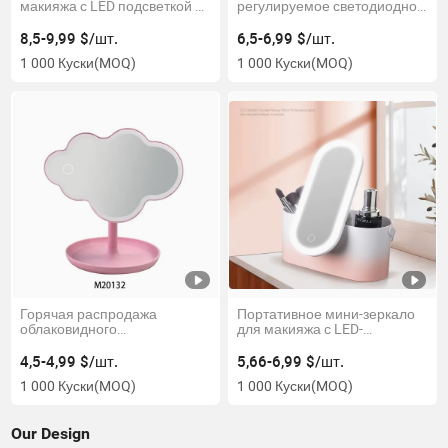
макияжа с LED подсветкой и
регулируемое светодиодное
основанием из бамбука с
зеркало с сенсорным
хранилищем
управлением
8,5-9,99 $/шт.
6,5-6,99 $/шт.
1 000 Куски
(MOQ)
1 000 Куски
(MOQ)
Горячая распродажа
Портативное мини-зеркало
облаковидного
для макияжа с LED-
светодиодного зеркала для
подсветкой и хранилищем
макияжа с умным
4,5-4,99 $/шт.
5,66-6,99 $/шт.
сенсорным управлением
1 000 Куски
(MOQ)
1 000 Куски
(MOQ)
Our Design