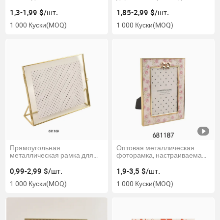
деревянной рамки для
фотографий с вязкой для
фотографий и картин для
домашнего декора
1,3-1,99 $/шт.
1,85-2,99 $/шт.
домашнего декора
1 000 Куски
(MOQ)
1 000 Куски
(MOQ)
Прямоугольная
Оптовая металлическая
металлическая рамка для
фоторамка, настраиваемая
картин и фотографий с
металлическая фоторамка
подставкой для домашнего
для картин
0,99-2,99 $/шт.
1,9-3,5 $/шт.
декора
1 000 Куски
(MOQ)
1 000 Куски
(MOQ)