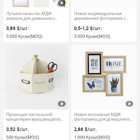
Лучшее качество МДФ
Новая индивидуальная
зеркала для домашнего
деревянная фоторамка с
декора
текстурой сот
3,89 $/шт.
0,5-1,2 $/шт.
3 000 Куски
(MOQ)
3 000 Куски
(MOQ)
Промоция настольной
Новая коллажная МДФ
канцелярии вращающегося
фоторамка для домашнего
органайзера для стола
декора
подставки для карандашей и
3,52 $/шт.
2,86 $/шт.
держателя для ножниц
500 Куски
(MOQ)
1 000 Куски
(MOQ)