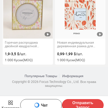
Горячая распродажа
Новая индивидуальная
двойной квадратной
деревянная рамка для
металлической рамки для
картин и фотографий с
домашнего декора
широкой рамкой для
1,9-3,5 $/шт.
0,99-1,99 $/шт.
домашнего декора
1 000 Куски
(MOQ)
1 000 Куски
(MOQ)
Популярные Товары
Информация
Copyright © 2026 Focus Technology Co., Ltd. Все права
защищены.
Отправить
Чат
Запрос
Категории