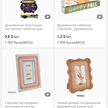
Деревянная блестящая
Деревянная табличка
настенная табличка для
«Урожай», деревянное
Хэллоуина, украшение для
украшение для сбора
Хэллоуина, настенный знак
урожая
0,8 $/шт.
1,2 $/шт.
1 000 Куски
(MOQ)
1 000 Куски
(MOQ)
Горячая распродажа
Новый дизайн натуральной
эпоксидной смолы
деревянной рамки для