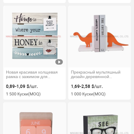
Новая красивая холщевая
Прекрасный мультяшный
рамка с зажимом для
дизайн деревянной
настенного декора
подставки для книг для
организации на столе
0,89-1,09 $/шт.
1,69-2,58 $/шт.
1 500 Куски
(MOQ)
1 000 Куски
(MOQ)