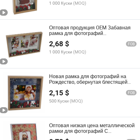
1 000 Куски
(MOQ)
Оптовая продукция OEM Забавная
рамка для фотографий
Рождественский Санта Коллаж Клип
2,68
$
Рамка для фотографий
FOB
1 000 Куски
(MOQ)
Новая рамка для фотографий на
Рождество, обернутая блестящей
МДФ бумагой
2,15
$
FOB
500 Куски
(MOQ)
Оптовая низкая цена металлической
рамки для фотографий С
Рождеством