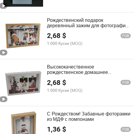
Рождественский подарок
деревянный зажим для фотографий
рамка для стенового декора
2,68
$
рождественская картина
FOB
1 000 Куски
(MOQ)
Высококачественное
рождественское домашнее
украшение MDF рамка для
2,68
$
фотографий с помпонами
FOB
1 000 Куски
(MOQ)
С Рождеством! Забавные фоторамки
из МДФ с помпонами
1,36
$
FOB