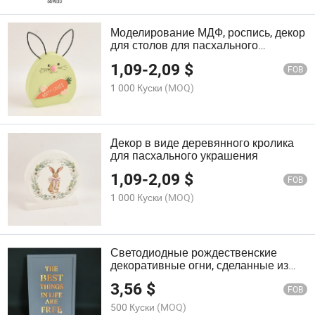
Моделирование МДФ, роспись, декор
для столов для пасхального
украшения
1,09
-
2,09
$
FOB
1 000 Куски
(MOQ)
Декор в виде деревянного кролика
для пасхального украшения
1,09
-
2,09
$
FOB
1 000 Куски
(MOQ)
Светодиодные рождественские
декоративные огни, сделанные из
МДФ
3,56
$
FOB
500 Куски
(MOQ)