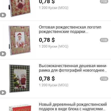
0,78
$
FOB
1 200 Куски
(MOQ)
Оптовая рождественская логотип
рождественские подарки
металлическая рамка для
0,78
$
фотографий
FOB
1 200 Куски
(MOQ)
Высококачественная дешевая мини-
рамка для фотографий новогоднее
украшение
0,78
$
FOB
1 200 Куски
(MOQ)
Новый деревянный рождественский
подарок в виде блока с надписями