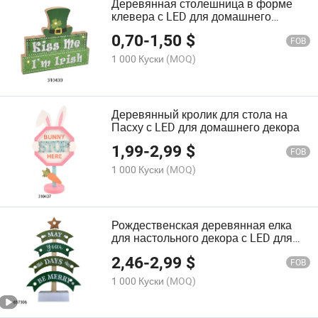
Деревянная столешница в форме
клевера с LED для домашнего
декора
0,70
-
1,50
$
FOB
1 000 Куски
(MOQ)
Деревянный кролик для стола на
Пасху с LED для домашнего декора
1,99
-
2,99
$
FOB
1 000 Куски
(MOQ)
Рождественская деревянная елка
для настольного декора с LED для
украшения дома
2,46
-
2,99
$
FOB
1 000 Куски
(MOQ)