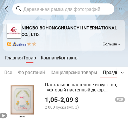
NINGBO BOHONGCHUANGYI INTERNATIONAL
CO., LTD.
Больше
Главная
Товар
Компания
Контакты
Все
Фо растений
Канцелярские товары
Праздник д
Пасхальное настенное искусство,
туфтовый настенный декор,
деревянная рамка, висячая табличка
1,05
-
2,09
$
FOB
2 000 Куски
(MOQ)