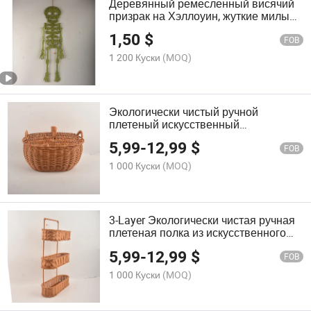
Деревянный ремесленный висячий
призрак на Хэллоуин, жуткие милые
украшения для улицы и дома
1,50
$
FOB
1 200 Куски
(MOQ)
Экологически чистый ручной
плетеный искусственный
ротанговый поднос для домашнего
5,99
-
12,99
$
декора
FOB
1 000 Куски
(MOQ)
3-Layer Экологически чистая ручная
плетеная полка из искусственного
ротанга для домашнего декора
5,99
-
12,99
$
FOB
1 000 Куски
(MOQ)