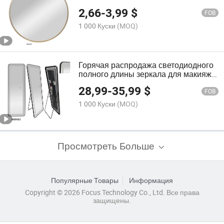
ванной комнаты
2,66
-
3,99
$
FOB
1 000 Куски
(MOQ)
Горячая распродажа светодиодного
полного длины зеркала для макияжа,
стоящего на полу, для дома и
28,99
-
35,99
$
магазина
FOB
1 000 Куски
(MOQ)
Просмотреть Больше
Популярные Товары
Информация
Copyright © 2026 Focus Technology Co., Ltd. Все права
защищены.