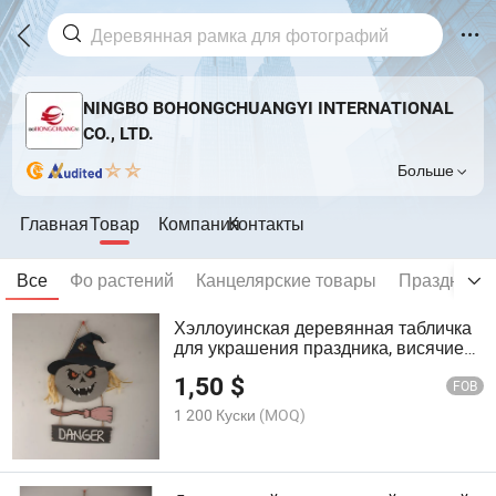
NINGBO BOHONGCHUANGYI INTERNATIONAL
CO., LTD.
Больше
Главная
Товар
Компания
Контакты
Все
Фо растений
Канцелярские товары
Праздник д
Хэллоуинская деревянная табличка
для украшения праздника, висячие
ornaments, гравировка на дереве,
1,50
$
фестиваль призраков
FOB
1 200 Куски
(MOQ)