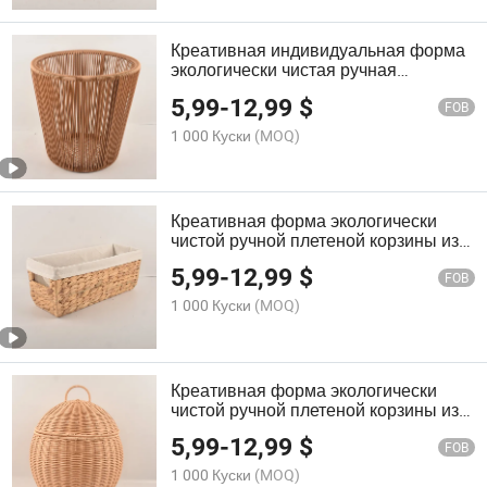
Креативная индивидуальная форма
экологически чистая ручная
плетеная корзина для стола из
5,99
-
12,99
$
искусственного ротанга, корзина для
FOB
хранения из искусственного
1 000 Куски
(MOQ)
плетения, ротанговый горшок,
корзина для белья для домашнего
декора
Креативная форма экологически
чистой ручной плетеной корзины из
водяного гиацинта для домашнего
5,99
-
12,99
$
декора
FOB
1 000 Куски
(MOQ)
Креативная форма экологически
чистой ручной плетеной корзины из
ротанга с крышкой для домашнего
5,99
-
12,99
$
декора
FOB
1 000 Куски
(MOQ)