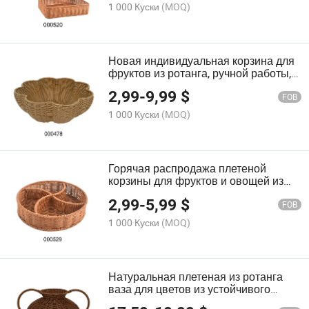
доме
1 000 Куски
(MOQ)
Новая индивидуальная корзина для
фруктов из ротанга, ручной работы,
плетеная, для хранения овощей и
2,99
-
9,99
$
продуктов, для домашнего декора и
FOB
на улице
1 000 Куски
(MOQ)
Горячая распродажа плетеной
корзины для фруктов и овощей из
ПП раттана с железной рамой,
2,99
-
5,99
$
закаленной искусственной лозой,
FOB
для конфет и закусок
1 000 Куски
(MOQ)
Натуральная плетеная из ротанга
ваза для цветов из устойчивого
материала с ручками, экономящая