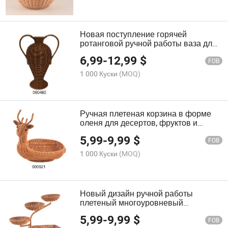
Новая поступление горячей
ротанговой ручной работы ваза для
цветов и растений с ручкой для
6,99
-
12,99
$
декора дома в гостиной
FOB
1 000 Куски
(MOQ)
Ручная плетеная корзина в форме
оленя для десертов, фруктов и
конфет для домашнего декора
5,99
-
9,99
$
FOB
1 000 Куски
(MOQ)
Новый дизайн ручной работы
плетеный многоуровневый
ротанговый поднос для фруктов,
5,99
-
9,99
$
закусок и конфет для хранения в
FOB