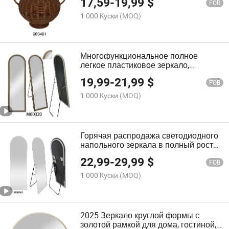
17,59
-
19,99
$
пространство, для использования в
FOB
помещении и на улице
1 000 Куски
(MOQ)
Многофункциональное полное
легкое пластиковое зеркало,
устойчивое к разбиванию, легкое в
19,99
-
21,99
$
перемещении, для магазина одежды
FOB
1 000 Куски
(MOQ)
Горячая распродажа светодиодного
напольного зеркала в полный рост
без рамки для дома и магазина
22,99
-
29,99
$
FOB
1 000 Куски
(MOQ)
2025 Зеркало круглой формы с
золотой рамкой для дома, гостиной,