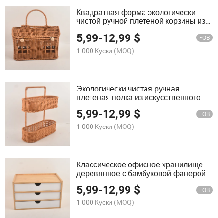
Квадратная форма экологически
чистой ручной плетеной корзины из
искусственного ротанга для
5,99
-
12,99
$
домашнего декора
FOB
1 000 Куски
(MOQ)
Экологически чистая ручная
плетеная полка из искусственного
ротанга для домашнего декора
5,99
-
12,99
$
FOB
1 000 Куски
(MOQ)
Классическое офисное хранилище
деревянное с бамбуковой фанерой
5,99
-
12,99
$
FOB
1 000 Куски
(MOQ)