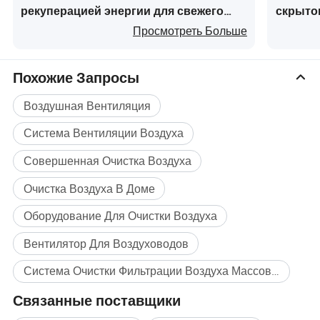
рекуперацией энергии для свежего
скрыто
воздуха в домашних условиях
вентиля
Просмотреть Больше
наружн
смешан
Похожие Запросы
Воздушная Вентиляция
Система Вентиляции Воздуха
Совершенная Очистка Воздуха
Очистка Воздуха В Доме
Оборудование Для Очистки Воздуха
Вентилятор Для Воздуховодов
Система Очистки Фильтрации Воздуха Массовая покупка
Связанные поставщики