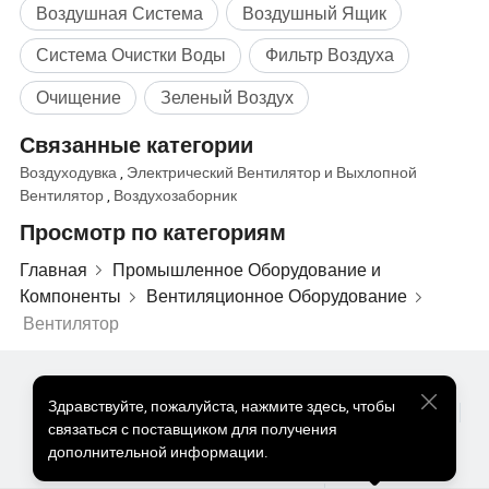
Воздушная Система
Воздушный Ящик
Система Очистки Воды
Фильтр Воздуха
Очищение
Зеленый Воздух
описание продукта
Связанные категории
Воздуходувка
,
Электрический Вентилятор и Выхлопной
Вентилятор
,
Воздухозаборник
Просмотр по категориям
Главная
Промышленное Оборудование и
Компоненты
Вентиляционное Оборудование
Вентилятор
Популярные Товары
Цена На Популярные Товары
Здравствуйте
,
пожалуйста, нажмите здесь, чтобы
Оптом Горячие Товары
Звездный покупатель
ПК Сайт
связаться с поставщиком для получения
Информация
дополнительной информации.
О нас
Пользовательское соглашение