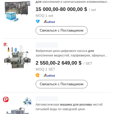
для
заполнения и запечатывания алюминиевых
банок
для
...
15 000,00-80 000,00 $
/ set
MOQ:
1 set
Связаться с Поставщиком
Фабричная цена цифрового насоса
для
заполнения жидкостей, парфюмерии, эфирных
масел,
напитков
, сока, ...
2 550,00-2 649,00 $
/ SET
MOQ:
1 SET
Связаться с Поставщиком
Автоматическая
машина
для
розлива
чистой
питьевой воды по заводской цене