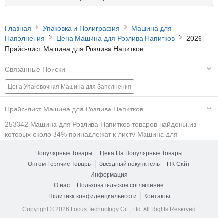
Главная
Упаковка и Полиграфия
Машина для
Наполнения
Цена Машина для Розлива Напитков
2026
Прайс-лист Машина для Розлива Напитков
Связанные Поиски
Цена Упаковочная Машина для Заполнения
Цена Машина для Розлива Напитков
Прайс-лист Машина для Розлива Напитков
Цена Машина для Розлива Сока
253342 Машина для Розлива Напитков товаров найдены,из
которых около 34% принадлежат к листу Машина для
Цена Машина для Заполнения Чаем
Наполнения,15% принадлежат к листу Многофункциональная
Популярные Товары
Цена На Популярные Товары
Упаковочная Машинаи 1% принадлежат к листу Разливочная
Цена Машина для Розлива Пива
Оптом Горячие Товары
Звездный покупатель
ПК Сайт
Машина.Вы можете фильтровать товары по нескольким
Цена Заполняющая и Запечатывающая Машина
атрибутам, например Автоматизация, Режим подачи,
Информация
Автоматическая ранг, Физика государство, Появление, Форма,
О нас
Пользовательское соглашение
Цена Упаковочное Оборудование
Цена Упаковочное Оборудование
форма, Тип материала, Заполнение клапанная головка,
Политика конфиденциальности
Контакты
Лазерная головка Числа, Поток структуры цилиндр, Дозатор,
Цена Заполнитель
Цена Машина для Заполнения Жидкостей
Copyright © 2026 Focus Technology Co., Ltd. All Rights Reserved
Давление Тип питания, Работа давления, Заполнение принцип,