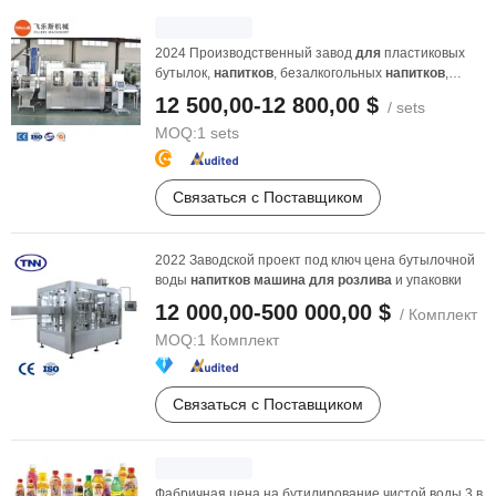
2024 Производственный завод
для
пластиковых
бутылок,
напитков
, безалкогольных
напитков
,
розлива
...
12 500,00-12 800,00 $
/ sets
MOQ:
1 sets
Связаться с Поставщиком
2022 Заводской проект под ключ цена бутылочной
воды
напитков
машина
для
розлива
и упаковки
12 000,00-500 000,00 $
/ Комплект
MOQ:
1 Комплект
Связаться с Поставщиком
Фабричная цена на бутилирование чистой воды 3 в