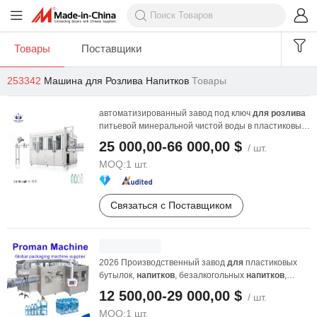
Товары
Поставщики
253342
Машина для Розлива Напитков
Товары
автоматизированный завод под ключ
для
розлива
питьевой минеральной чистой воды в пластиковые
бутылки ...
25 000,00-66 000,00 $
/ шт.
MOQ:
1 шт.
Связаться с Поставщиком
2026 Производственный завод
для
пластиковых
бутылок,
напитков
, безалкогольных
напитков
,
розлива
...
12 500,00-29 000,00 $
/ шт.
MOQ:
1 шт.