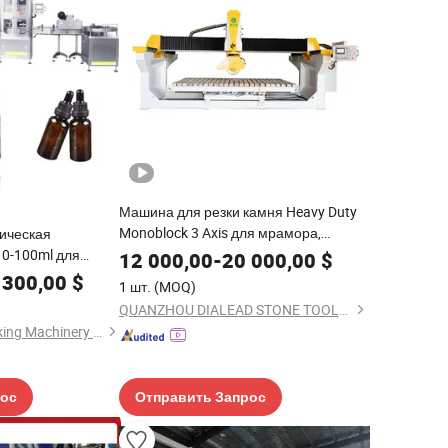
Машина для резки камня Heavy Duty
Monoblock 3 Axis для мрамора,
ическая
гранита, кварца
10-100ml для
12 000,00
-
20 000,00
$
чатывания
 300,00
$
1 шт.
(MOQ)
 с жидкими
QUANZHOU DIALEAD STONE TOOLS CO., LTD.
и и парфюмерией
Shanghai Paixie Packing Machinery Co., Ltd.
 и медицинской
рос
Отправить Запрос