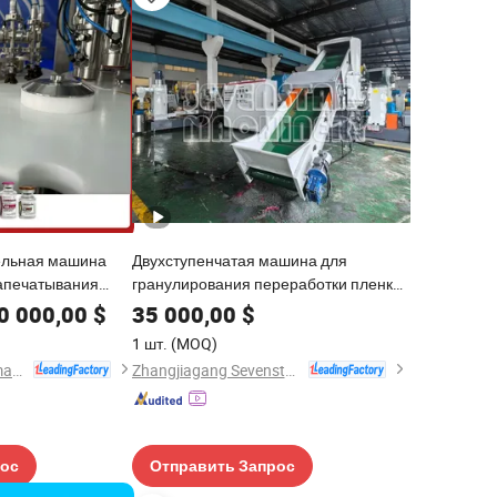
ельная машина
Двухступенчатая машина для
запечатывания
гранулирования переработки пленки
кой в Китае
из ПП/ПЭ пластиковых пакетов
0 000,00
$
35 000,00
$
1 шт.
(MOQ)
Shanghai Iven Pharmatech Engineering Co., Ltd.
Zhangjiagang Sevenstars Machinery Co., Ltd.
рос
Отправить Запрос