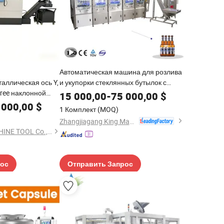
Автоматическая машина для розлива
аллическая ось Y,
и укупорки стеклянных бутылок с
ree наклонной
газировкой, водой, пивом, вином,
15 000,00
-
75 000,00
$
тным
горячими напитками, чаем, кофе,
 000,00
$
1 Комплект
(MOQ)
туретом, подходит
молоком, соусом, медом,
Zhangjiagang King Machine Tech Co., Ltd.
еталей. Tck56y
энергетическими напитками и
Shandong ACR MACHINE TOOL Co., Ltd.
ок
сиропом
рос
Отправить Запрос