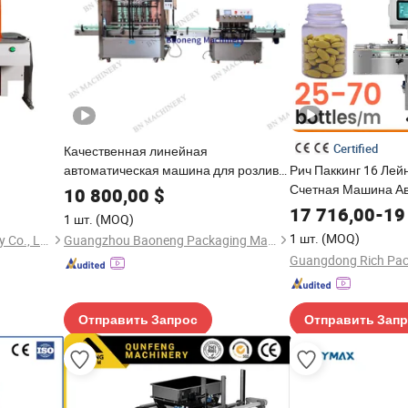
Certified
Качественная линейная
автоматическая машина для розлива,
Рич Паккинг 16 Лей
нная
закупорки и упаковки жидкого масла,
Счетная Машина А
10 800,00
$
крема и шампуня
Заполнение Капсу
17 716,00
-
19
1 шт.
(MOQ)
Бутылочная Машин
1 шт.
(MOQ)
Dongguan Jieyang Machinery Co., Ltd.
Guangzhou Baoneng Packaging Machinery and Equipment Co., Ltd.
Машина Капсул
Отправить Запрос
Отправить Зап