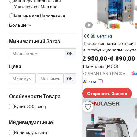
Многофункциональная
Упаковочная Машина
Машина для Наполнения
Больше
Certified
Минимальный Заказ
Профессиональные произ
многофункциональных упа
OK
машин для порошковых са
2 950,00
-
6 890,00
1 Комплект
(MOQ)
Цена
FOSHAN LAND PACKAGING MACHINERY CO., LTD.
-
OK
Отправить Запрос
Особенности Товара
Купить Образец
Индивидуальные
Индивидуальные