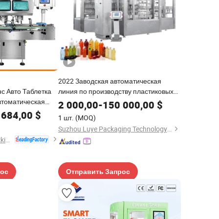
2022 Заводская автоматическая
нс Авто Таблетка
линия по производству пластиковых
втоматическая
бутылок для напитков, заполняющая
2 000,00
-
150 000,00
$
л Машина
машина для газированных
 684,00
$
1 шт.
(MOQ)
а Счетная
минеральных вод, чистой воды, аква,
Suzhou Luye Packaging Technology Co., Ltd.
сока и жидкостей
Guangdong Rich Packing Machinery Co., Ltd.
рос
Отправить Запрос