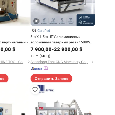
Certified
3m X 1.5m ЧПУ алюминиевый
 вертикальный и
волоконный лазерный резак 1500W
иверсальный
2000W 3000W 6000W 12000W
00,00
$
7 900,00
-
22 900,00
$
а фрезерный
Волоконный лазерный резак для
1 шт.
(MOQ)
ки металла ручной
углеродной стали, нержавеющей
Shandong ACR MACHINE TOOL Co., Ltd.
Shandong Fast CNC Machinery Co., Ltd
экономичный с CE
стали, алюминия, меди
рос
Отправить Запрос