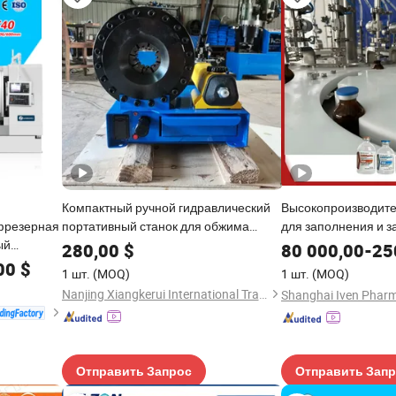
Компактный ручной гидравлический
Высокопроизводит
фрезерная
портативный станок для обжима
для заполнения и 
ый
шлангов для автосервисов
флаконов с сыворот
280,00
$
80 000,00
-
25
00
$
1 шт.
(MOQ)
1 шт.
(MOQ)
Nanjing Xiangkerui International Trade Co., Ltd.
Отправить Запрос
Отправить Зап