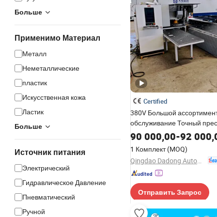
Больше
Применимо Материал
Металл
Неметаллические
пластик
Искусственная кожа
Certified
Ластик
380V Большой ассортимент
обслуживание Точный пре
Больше
с CE
90 000,00
-
92 000,
1 Комплект
(MOQ)
Источник питания
Qingdao Dadong Automation Technology Co., Ltd.
Электрический
Гидравлическое Давление
Отправить Запрос
Пневматический
Ручной