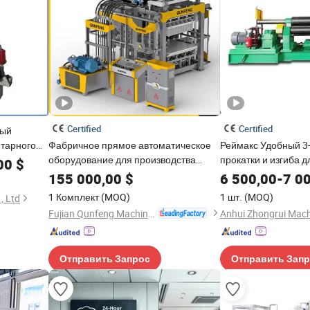
Certified
Certified
ный
етарного
Фабричное прямое автоматическое
Реймакс Удобный 3
иральными
оборудование для производства
прокатки и изгиба д
00
$
блоков с передовыми технологиями
различных профил
155 000,00
$
6 500,00
-
7 0
QS1800
1 Комплект
(MOQ)
1 шт.
(MOQ)
, Ltd
Fujian Qunfeng Machinery Co., Ltd.
Отправить Запрос
Отправить Зап