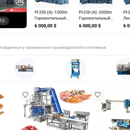
Pl-25h (А) -1500m
Pl-25h (А) -2000m
Pl-
Горизонтальный
Горизонтальный
Ли
10
(коробочный
(Трудный способ)
на
6 000,00 $
6 000,00 $
6 0
способ) ЧПУ
ЧПУ токарный
ста
токарный центр
центр станок
ин
станок рама
рама
 найденные у проверенных производителей и оптовиков