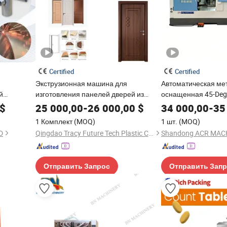
Certified
Certified
Экструзионная машина для
Автоматическая мет
й
изготовления панелей дверей из
оснащенная 45-Deg
я Сварки
пластикового ПВХ, оконных рам и
станиной и поворо
$
25 000,00
-
26 000,00
$
34 000,00
-
35
 Сварки
наличников
инструментальным 
1 Комплект
(MOQ)
1 шт.
(MOQ)
для высокоточных д
D
Qingdao Tracy Future Tech Plastic Co., Ltd.
ЧПУ токарный стан
Отправить Запрос
Отправить Зап