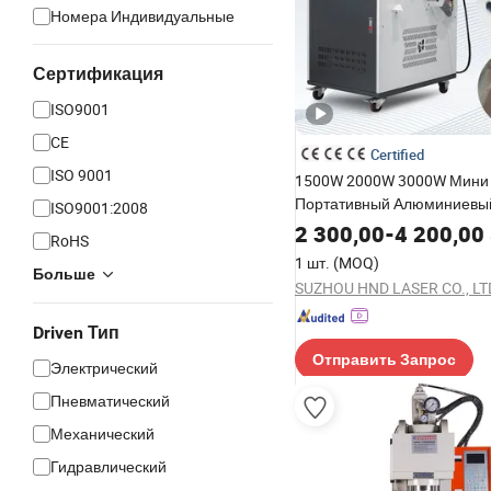
Номера Индивидуальные
Сертификация
ISO9001
CE
Certified
ISO 9001
1500W 2000W 3000W Мини
Портативный Алюминиевы
ISO9001:2008
Металлический Аппарат дл
2 300,00
-
4 200,00
RoHS
Очистки Лазерной Очистки
1 шт.
(MOQ)
Пайки Резки 3 по 1 цене
Больше
SUZHOU HND LASER CO., LT
Driven Тип
Отправить Запрос
Электрический
Пневматический
Механический
Гидравлический