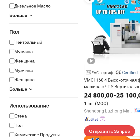
Дизельное Масло
Больше
Пол
Нейтральный
Мужчина
Женщина
Мужчина
Certified
EAC сертиф.
Женщина
VMC1160 4 Высокоточная 
машина с ЧПУ Вертикальн
Больше
обрабатывающий центр
24 800,00
-
25 100,
1 шт.
(MOQ)
Использование
Shandong Luzhong Machine Tool Co., Ltd.
Стена
Пол
Отправить Запрос
Химические Продукты