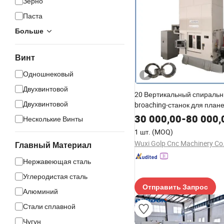
Зерно
Паста
Больше
Винт
Одношнековый
Двухвинтовой
20 Вертикальный спираль
Двухвинтовой
broaching-станок для план
редуктора с прямыми / сп
30 000,00
-
80 000,
Несколькие Винты
зубьями
1 шт.
(MOQ)
Wuxi Golp Cnc Machinery Co.
Главный Материал
Нержавеющая сталь
Углеродистая сталь
Отправить Запрос
Алюминий
Стали сплавной
Чугун