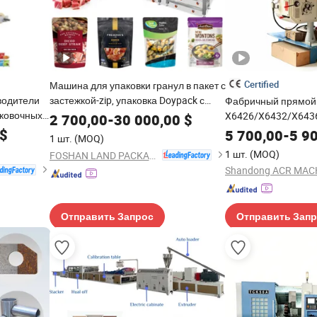
Certified
Машина для упаковки гранул в пакет с
водители
застежкой-zip, упаковка Doypack с
Фабричный прямой
ковочных
подъемником юбки
X6426/X6432/X6436
2 700,00
-
30 000,00
$
ше
горизонтальный ун
$
5 700,00
-
5 9
1 шт.
(MOQ)
поворотный головк
1 шт.
(MOQ)
FOSHAN LAND PACKAGING MACHINERY CO., LTD.
станок для обработ
фрезерный станок 
Отправить Запрос
Отправить Зап