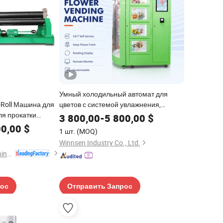
Умный холодильный автомат для
-Roll Машина для
цветов с системой увлажнения,
ля прокатки
сертифицированный CE и FCC
3 800,00
-
5 800,00
$
ей
00,00
$
1 шт.
(MOQ)
Winnsen Industry Co., Ltd.
Anhui Zhongrui Machine Manufacturing Co., Ltd.
рос
Отправить Запрос