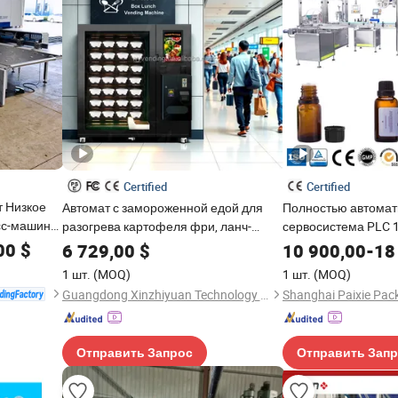
Certified
Certified
 Низкое
Автомат с замороженной едой для
Полностью автомат
сс-машина
разогрева картофеля фри, ланч-
сервосистема PLC 
бенто, торговый автомат с оплатой
заполнения и запе
00
$
6 729,00
$
10 900,00
-
18
монетами и банкнотами
стеклянных бутылок
1 шт.
(MOQ)
1 шт.
(MOQ)
эфирными маслам
Guangdong Xinzhiyuan Technology Co., Ltd.
для косметической
промышленности
Отправить Запрос
Отправить Зап