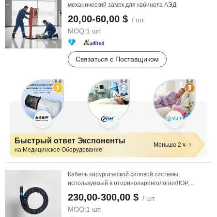
механический замок для кабинета АЭД
20,00-60,00 $
/ шт.
MOQ:
1 шт.
Связаться с Поставщиком
Быстрый ответ Экспоненты
Меньше 2 ч
на Медицинское Оборудование
Кабель хирургической силовой системы,
используемый в оториноларингологии/ЛОР,
совместим с Medtronic ...
230,00-300,00 $
/ шт.
MOQ:
1 шт.