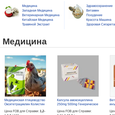
Медицина
Здравоохранение
Западная Медицина
Витамин
Ветеринарная Медицина
Похудение
Китайская Медицина
Красота Машина
Травяной Экстракт
Здоровая Сигарета
Медицина
Медицинская птицеводство
Капсула амоксициллина
Вет
Окситетрациклин Колистин
250mg 500mg Генерическое
инъ
...
...
для 
Цена FOB для Справки:
1,2-
Цена FOB для Справки:
Цен