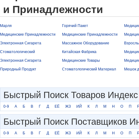
и Принадлежности
Марля
Горячий Пакет
Медици
Медицинские Принадлежности
Медицинские Принадлежности
Медицин
Электронная Сигарета
Массажное Оборудование
Взрослы
Стоматологический
Китайская Фабрика
Медицин
Электронная Сигарета
Медицинские Товары
Медицин
Природный Продукт
Стоматологический Материал
Мешок д
Быстрый Поиск Товаров Индекс
0-9
А
Б
В
Г
Д
ЕЁ
ЖЗ
ИЙ
К
Л
М
Н
O
П
Быстрый Поиск Поставщиков И
0-9
А
Б
В
Г
Д
ЕЁ
ЖЗ
ИЙ
К
Л
М
Н
O
П