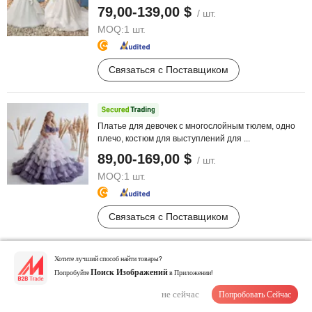
79,00-139,00 $
/ шт.
MOQ:
1 шт.
Связаться с Поставщиком
Платье для девочек с многослойным тюлем, одно
плечо, костюм для выступлений для ...
89,00-169,00 $
/ шт.
MOQ:
1 шт.
Связаться с Поставщиком
Хотите лучший способ найти товары?
Попробуйте
Поиск Изображений
в Приложении!
Платье для девочек на конкурс красоты,
индивидуальный наряд для цветочной ...
не сейчас
Попробовать Сейчас
49,00-99,00 $
/ шт.