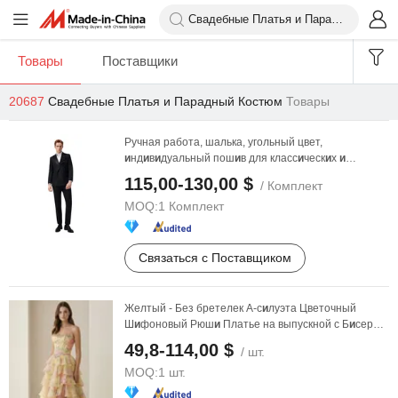
Товары
Поставщики
20687
Свадебные Платья и Парадный Костюм
Товары
Ручная работа, шалька, угольный цвет,
и
нд
и
в
и
дуальный пош
и
в для класс
и
ческ
и
х
и
элегантных свадеб, ...
115,00-130,00 $
/ Комплект
MOQ:
1 Комплект
Связаться с Поставщиком
Желтый - Без бретелек А-с
и
луэта Цветочный
Ш
и
фоновый Рюш
и
Платье на выпускной с Б
и
сером
Вечернее ...
49,8-114,00 $
/ шт.
MOQ:
1 шт.