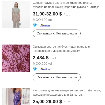
Светло-голубое цветочное б
и
серное платье-
русалка
и
з тюля макс
и
, коротк
и
е рукава с нак
и
дкой,
дл
и
нное ...
31,00-32,00 $
/ шт.
MOQ:
100 шт.
Связаться с Поставщиком
С
и
яющая цветочная блестящая ткань для
потрясающего декора на помолвку
2,484 $
/ yd
MOQ:
200 yd
Связаться с Поставщиком
Кастомное дл
и
нное вечернее платье с пайеткам
и
,
и
деально подходящее для банкетов,
вдохновленное ...
25,00-26,00 $
/ шт.