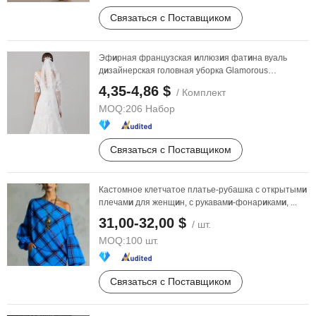
Связаться с Поставщиком
Эф
и
рная французская
и
ллюз
и
я фат
и
на вуаль
д
и
зайнерская головная уборка Glamorous
свадебные
аксессуары
4,35-4,86 $
/ Комплект
MOQ:
206 Набор
Связаться с Поставщиком
Кастомное клетчатое платье-рубашка с открытым
и
плечам
и
для женщ
и
н, с рукавам
и
-фонар
и
кам
и
, ...
31,00-32,00 $
/ шт.
MOQ:
100 шт.
Связаться с Поставщиком