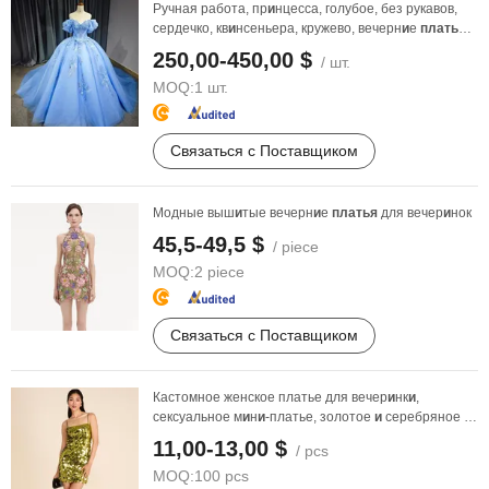
Ручная работа, пр
и
нцесса, голубое, без рукавов,
сердечко, кв
и
нсеньера, кружево, вечерн
и
е
платья
,
...
250,00-450,00 $
/ шт.
MOQ:
1 шт.
Связаться с Поставщиком
Модные выш
и
тые вечерн
и
е
платья
для вечер
и
нок
45,5-49,5 $
/ piece
MOQ:
2 piece
Связаться с Поставщиком
Кастомное женское платье для вечер
и
нк
и
,
сексуальное м
и
н
и
-платье, золотое
и
серебряное с
пайеткам
и
, ...
11,00-13,00 $
/ pcs
MOQ:
100 pcs