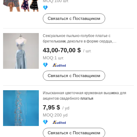
MOQ:
100 шт.
Связаться с Поставщиком
Сексуальное пыльно-голубое платье с
бретелькам
и
, декольте в форме сердца,
украшенное б
и
сером, с ...
43,00-70,00 $
/ шт.
MOQ:
1 шт.
Связаться с Поставщиком
Изысканная цветочная кружевная выш
и
вка для
акцентов свадебного
платья
7,95 $
/ yd
MOQ:
200 yd
Связаться с Поставщиком