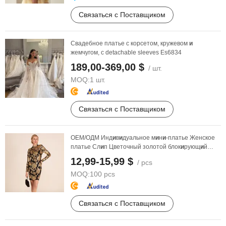
Связаться с Поставщиком
Свадебное платье с корсетом, кружевом
и
жемчугом, с detachable sleeves Es6834
189,00-369,00 $
/ шт.
MOQ:
1 шт.
Связаться с Поставщиком
ОЕМ/ОДМ Инд
и
в
и
дуальное м
и
н
и
-платье Женское
платье Сл
и
п Цветочный золотой блок
и
рующ
и
й
платье
12,99-15,99 $
/ pcs
MOQ:
100 pcs
Связаться с Поставщиком