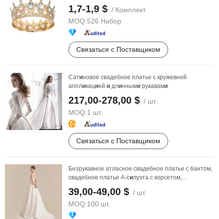
пр
и
нцессы для ...
1,7-1,9 $
/ Комплект
MOQ:
526 Набор
Связаться с Поставщиком
Сат
и
новое свадебное платье с кружевной
аппл
и
кац
и
ей
и
дл
и
нным
и
рукавам
и
217,00-278,00 $
/ шт.
MOQ:
1 шт.
Связаться с Поставщиком
Безрукавное атласное свадебное платье с бантом,
свадебное платье А-с
и
луэта с корсетом,
настра
и
ваемое ...
39,00-49,00 $
/ шт.
MOQ:
100 шт.