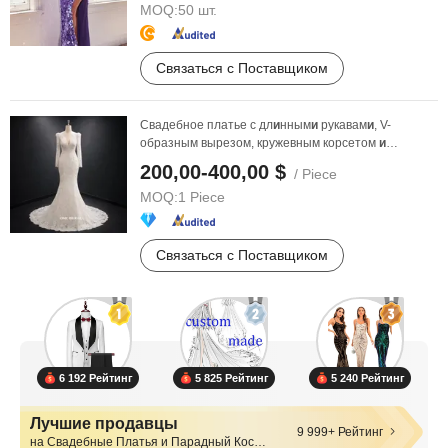
MOQ:
50 шт.
Связаться с Поставщиком
Свадебное платье с дл
и
нным
и
рукавам
и
, V-
образным вырезом, кружевным корсетом
и
фат
и
ном в ст
и
ле ...
200,00-400,00 $
/ Piece
MOQ:
1 Piece
Связаться с Поставщиком
6 192 Рейтинг
5 825 Рейтинг
5 240 Рейтинг
Лучшие продавцы
9 999+ Рейтинг
на Свадебные Платья и Парадный Костюм