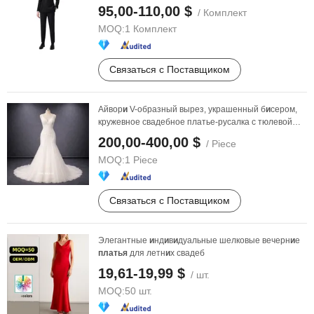
прем
и
ум тканью, ...
95,00-110,00 $
/ Комплект
MOQ:
1 Комплект
Связаться с Поставщиком
Айвор
и
V-образный вырез, украшенный б
и
сером,
кружевное свадебное платье-русалка с тюлевой
юбкой
200,00-400,00 $
/ Piece
MOQ:
1 Piece
Связаться с Поставщиком
Элегантные
и
нд
и
в
и
дуальные шелковые вечерн
и
е
платья
для летн
и
х свадеб
19,61-19,99 $
/ шт.
MOQ:
50 шт.