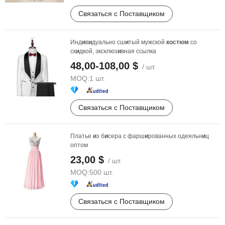
Связаться с Поставщиком
Инд
и
в
и
дуально сш
и
тый мужской
костюм
со
ск
и
дкой, эксклюз
и
вная ссылка
48,00-108,00 $
/ шт.
MOQ:
1 шт.
Связаться с Поставщиком
Платье
и
з б
и
сера с фарш
и
рованных одеяльн
и
ц
оптом
23,00 $
/ шт.
MOQ:
500 шт.
Связаться с Поставщиком