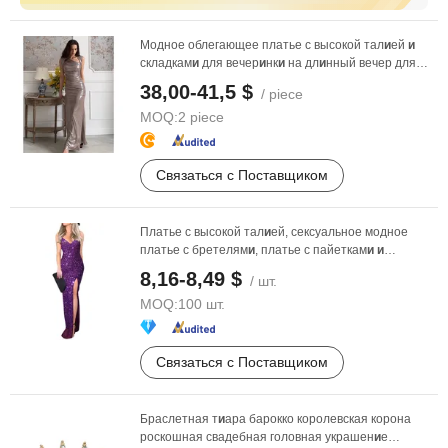
Модное облегающее платье с высокой тал
и
ей
и
складкам
и
для вечер
и
нк
и
на дл
и
нный вечер для
женщ
и
н
38,00-41,5 $
/ piece
MOQ:
2 piece
Связаться с Поставщиком
Платье с высокой тал
и
ей, сексуальное модное
платье с бретелям
и
, платье с пайеткам
и
и
разрезом для ...
8,16-8,49 $
/ шт.
MOQ:
100 шт.
Связаться с Поставщиком
Браслетная т
и
ара барокко королевская корона
роскошная свадебная головная украшен
и
е