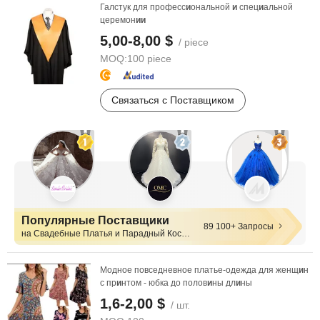
Галстук для професс
и
ональной
и
спец
и
альной
церемон
и
и
5,00-8,00 $
/ piece
MOQ:
100 piece
Связаться с Поставщиком
Популярные Поставщики
89 100+ Запросы
на Свадебные Платья и Парадный Костюм
Модное повседневное платье-одежда для женщ
и
н
с пр
и
нтом - юбка до полов
и
ны дл
и
ны
1,6-2,00 $
/ шт.