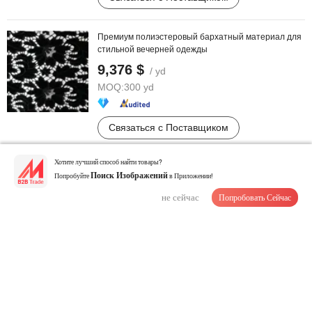
Премиум полиэстеровый бархатный материал для
стильной вечерней одежды
9,376 $
/ yd
MOQ:
300 yd
Связаться с Поставщиком
Хотите лучший способ найти товары?
Кастомное длинное вечернее платье, новинка,
Попробуйте
Поиск Изображений
в Приложении!
высококачественная мода, платье для ...
не сейчас
Попробовать Сейчас
25,00-26,00 $
/ шт.
MOQ:
50 шт.
Связаться с Поставщиком