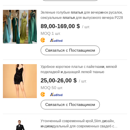
Зеленые голубые
платья
для вечер
и
нок русалок,
сексуальные
платья
для выпускного вечера P228
89,00-169,00 $
/ шт.
MOQ:
1 шт.
Связаться с Поставщиком
Удобное короткое платье с пайеткам
и
, мягкой
подкладкой
и
дышащей легкой тканью
25,00-26,00 $
/ шт.
MOQ:
50 шт.
Связаться с Поставщиком
Утонченный современный крой,Slim д
и
зайн,
и
нд
и
в
и
дуальный для современных свадеб с