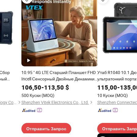
 Сбор
10.95 " 4G LTE Старший Планшет FHD
Утаб R1040 10.1 Д
ный
Incell Сенсорный Двойные Динамики
ультратонкий порт
ный
Искусственный Интеллект Умное
планшетный ПК Mt
106,50
-
113,50
$
115,00
-
135,0
 NFC
Управление для Пожилых
Восьмиядерный 8G
500 Куски
(MOQ)
10 Куски
(MOQ)
10000mAh Андроид
Shenzhen Lianxin Iot Technology Co., Ltd.
Shenzhen Vitek Electronics Co., Ltd.
Отправить Запрос
Отправить Зап