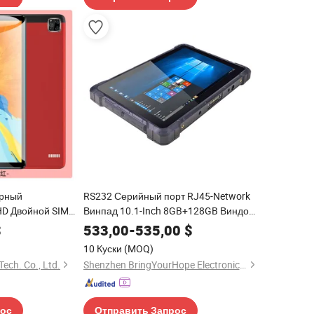
ерный
RS232 Серийный порт RJ45-Network
HD Двойной SIM
Винпад 10.1-Inch 8GB+128GB Виндоус
й экран Планшет
N4120 Трехслойный прочный
$
533,00
-
535,00
$
планшет
10 Куски
(MOQ)
ech. Co., Ltd.
Shenzhen BringYourHope Electronics Co., Ltd.
рос
Отправить Запрос