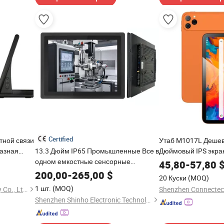
Certified
тной связи
Утаб M1017L Дешев
казная
13.3 Дюйм IP65 Промышленные Все в
Дюймовый IPS экра
азный
одном емкостные сенсорные
металлический кор
45,80
-
57,80
н
планшетные компьютеры Rk3566
батарея 4G Андрои
200,00
-
265,00
$
20 Куски
(MOQ)
Андроид 11 Оптовая продажа
слотом для SIM-кар
1 шт.
(MOQ)
Shenzhen Windro Technology Co., Ltd.
прочного планшета на Андроид
Shenzhen Shinho Electronic Technology Co., Ltd