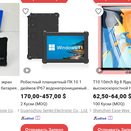
 экран
Робастный планшетный ПК 10.1
T10 10inch 8g 8 Яд
 батарея
дюймов IP67 водонепроницаемый
высокоскоростной 
ого
N5100 сканер планшетная панель
телефон Сенсорны
170,00
-
457,00
$
62,50
-
64,00
для угольной шахты промышленный
2 Куски
(MOQ)
100 Куски
(MOQ)
планшет
Shenzhen Lianxin Iot Technology Co., Ltd.
Guangzhou Senke Electronic Co., Ltd.
Shenzhen Ease-Way T
Отправить Запрос
Отправить Зап