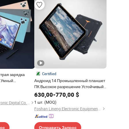
Certified
трая зарядка
д Умный
Андроид 14 Промышленный планшет
ютер
ПК Высокое разрешение Устойчивый
планшет ПК Устойчивый
630,00
-
770,00
$
промышленный планшет 10.1 Дюйм
1 шт.
(MOQ)
Shenzhen Xinyi Electronic Digital Co., Ltd.
Водонепроницаемый IP67
Foshan Lineng Electronic Equipment Co., Ltd.
Устойчивый промышленный ПК
рос
Отправить Запрос