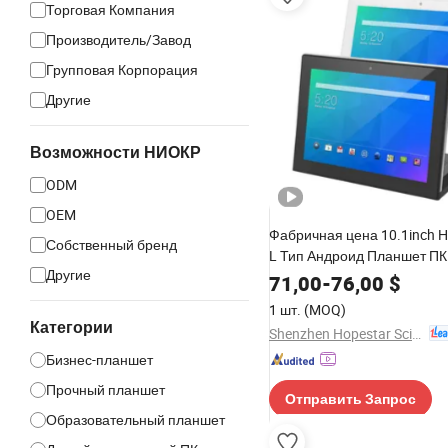
Торговая Компания
Производитель/Завод
Групповая Корпорация
Другие
Возможности НИОКР
ODM
OEM
Фабричная цена 10.1inch 
Собственный бренд
L Тип Андроид Планшет ПК
Другие
Компьютер Емкостный Се
71,00
-
76,00
$
Экран Бизнес Умный Офис
1 шт.
(MOQ)
Образовательный Ресторан
Категории
Shenzhen Hopestar Sci-Tech Co., Ltd.
POS Планшеты
Бизнес-планшет
Прочный планшет
Отправить Запрос
Образовательный планшет