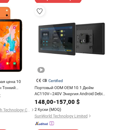
Certified
ая цена 10
н Тонкий
Портовый ODM OEM 10.1 Дюйм
пус Большая
AC110V~240V Энергия Android Debian
$
д планшет с
Умный дом Управление планшетом
148,00
-
157,00
$
ты
2 Куски
(MOQ)
Shenzhen Connectech Technology Co., Ltd.
SunWorld Technology Limited