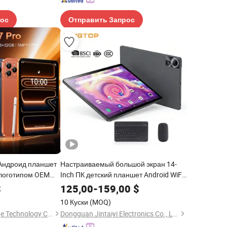
рос
Отправить Запрос
 Андроид планшет
Настраиваемый большой экран 14-
логотипом OEM
Inch ПК детский планшет Android WiFi
тво прямая
ОС планшет
$
125,00
-
159,00
$
ие продажи сейчас
10 Куски
(MOQ)
Shenzhen Lele Orange Technology Co., Ltd.
Dongguan Jintaiyi Electronics Co., Ltd.