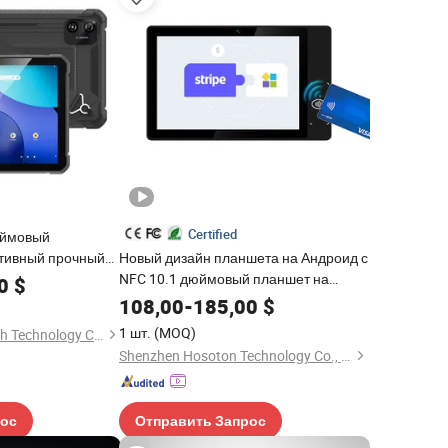
Certified
юймовый
ативный прочный
Новый дизайн планшета на Андроид с
8786
NFC 10.1 дюймовый планшет на
0
$
B ОЗУ 128GB ПЗУ
Андроид для оплаты NFC с
108,00
-
185,00
$
 15
сертификатом Gms
1 шт.
(MOQ)
Shenzhen Connectech Technology Co., Ltd.
Shenzhen Hosoton Technology Co., Ltd.
рос
Отправить Запрос