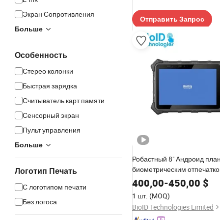
Экран Сопротивления
Отправить Запрос
Больше
Особенность
Стерео колонки
Быстрая зарядка
Считыватель карт памяти
Сенсорный экран
Пульт управления
Больше
Робастный 8" Андроид пла
биометрическим отпечатко
Логотип Печать
RFID считывателем
400,00
-
450,00
$
С логотипом печати
1 шт.
(MOQ)
Без логоса
BioID Technologies Limited