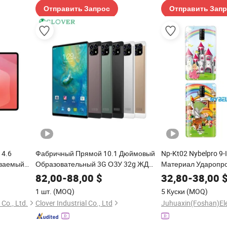
Отправить Запрос
Отправить Зап
14.6
Фабричный Прямой 10.1 Дюймовый
Np-Kt02 Nybelpro 9
иваемый
Образовательный 3G ОЗУ 32g ЖД
Материал Ударопр
11
Ультратонкий Планшетный ПК GPS
Для Детей Развлек
82,00
-
88,00
$
32,80
-
38,00
для Студента Бизнеса Офиса
Яркий Детский Пла
1 шт.
(MOQ)
5 Куски
(MOQ)
Детей
Co., Ltd.
Clover Industrial Co., Ltd