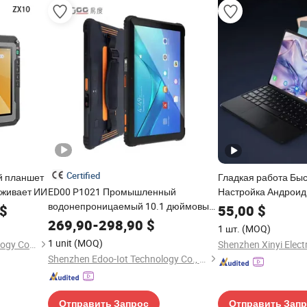
Certified
ый планшет
Гладкая работа Быс
рживает ИИ
ED00 P1021 Промышленный
Настройка Андрои
водонепроницаемый 10.1 дюймовый
планшетный компь
$
55,00
$
планшет на Android с NFC WiFi 13
269,90
-
298,90
$
1 шт.
(MOQ)
штрих-код DC для логистической
1 unit
(MOQ)
Beijing Jianianhuaye Technology Co., Ltd
отрасли 4G IP68 IP68
Shenzhen Edoo-Iot Technology Co., Ltd.
Отправить Запрос
Отправить Зап