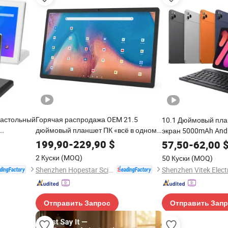
Настольный
Горячая распродажа OEM 21.5
10.1 Дюймовый пла
дюймовый планшет ПК «всё в одном»
экран 5000mAh Andr
нсорный
с функцией настенного крепления
планшетный ПК с к
199,90
-
229,90
$
57,50
-
62,00
 Дети
Android 13 4+32GB сенсорный экран
чехлом
2 Куски
(MOQ)
50 Куски
(MOQ)
 Другие
для бизнеса
Shenzhen Hopestar Sci-Tech Co., Ltd.
Shenzhen Vitek Electr
Отправить Запрос
Отправить Зап