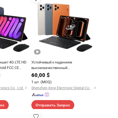
ншет 4G LTE HD
Устойчивый к падениям
oid FCC CE
высококачественный
лавиатурным
индивидуальный планшет на базе
$
60,00
$
Android для обработки электронной
1 шт.
(MOQ)
почты
onics Co., Ltd.
Shenzhen Xinyi Electronic Digital Co., Ltd.
рос
Отправить Запрос