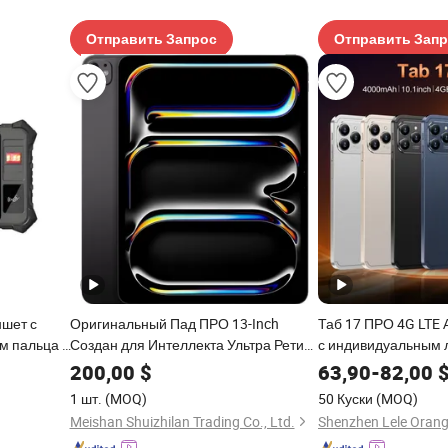
Отправить Запрос
Отправить Зап
ншет с
Оригинальный Пад ПРО 13-Inch
Таб 17 ПРО 4G LTE
м пальца и
Создан для Интеллекта Ультра Ретина
с индивидуальным 
Xdr Дисплей Wi-Fi 6e Лицо ID Планшет
ODM высокое качес
200,00
$
63,90
-
82,00
ПК
оптовая цена лучш
1 шт.
(MOQ)
50 Куски
(MOQ)
Meishan Shuizhilan Trading Co., Ltd.