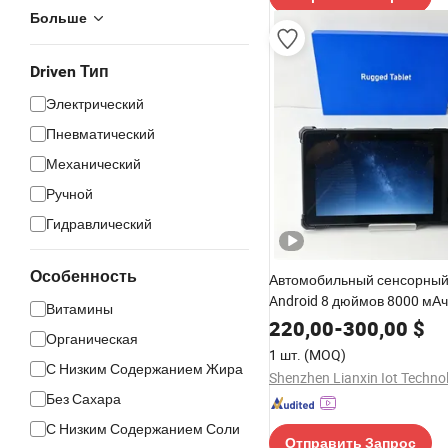
Больше
Driven Тип
Электрический
Пневматический
Механический
Ручной
Гидравлический
Особенность
Автомобильный сенсорный
Android 8 дюймов 8000 мАч
Витамины
для уличного промышленн
220,00
-
300,00
$
Органическая
прочного планшета
1 шт.
(MOQ)
С Низким Содержанием Жира
Без Сахара
С Низким Содержанием Соли
Отправить Запрос