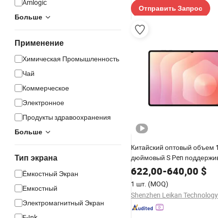
Amlogic
Отправить Запрос
Больше
Применение
Химическая Промышленность
Чай
Коммерческое
Электронное
Продукты здравоохранения
Больше
Китайский оптовый объем 
дюймовый S Pen поддерж
Тип экрана
ультратонкий 5.1mm Таб S
622,00
-
640,00
$
Ёмкостный Экран
ультратаблет
1 шт.
(MOQ)
Емкостный
Shenzhen Leikan Technology 
Электромагнитный Экран
E-Ink