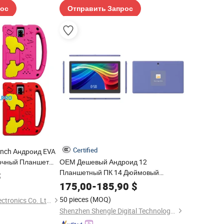
рос
Отправить Запрос
Certified
-Inch Андроид EVA
очный Планшет
ОЕМ Дешевый Андроид 12
ательный Планшет
Планшетный ПК 14 Дюймовый
$
ншет Подарок Для
Планшетный ПК Андроид Октя Ядро
175,00
-
185,90
$
Мтк 6797 ПДА 128GB LTE WiFi Бизнес
50 pieces
(MOQ)
Juhuaxin(Foshan)Electronics Co. Ltd.
Планшет Телефон
Shenzhen Shengle Digital Technology Co., Ltd.