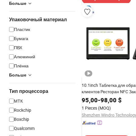
Больше
Упаковочный материал
Пластик
Бумага
ПВХ
Алюминий
Плёнка
Больше
10.1inch Таблетка для обра
Тип процессора
клиентов Ресторан NFC За
таблетка на Android L-обр
95,00
-
98,00
$
МТК
емкостный сенсорный экра
1 Pieces
(MOQ)
Rockchip
Настольная таблетка
Boxchip
Qualcomm