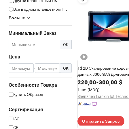
Другой планшетный ПК
Все в одном планшетном ПК
Больше
Минимальный Заказ
OK
Цена
-
OK
1d 2D Сканирование кодов
данных 8000mAh Долговеч
водонепроницаемый проч
220,00
-
300,00
$
Особенности Товара
планшет на базе Android с
1 шт.
(MOQ)
Купить Образец
Сертификация
ISO
Отправить Запрос
CE