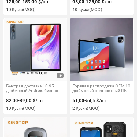
образования и офиса
Портативный Android КПК
125,00-159,00 $/шт.
98,00-125,00 $/шт.
для Логистики Складских
10 Куски
(MOQ)
10 Куски
(MOQ)
ПДК
Быстрая доставка 10.95
Горячая распродажа OEM 10
дюймовый Android бизнес
дюймовый планшетный ПК с
образование офисный
функцией док-станции и
новый планшет ПК
клавиатуры Android 11
82,00-89,00 $/шт.
51,00-54,5 $/шт.
4GB+64GB Планшет с
10 Куски
(MOQ)
2 Куски
(MOQ)
сенсорным экраном для
бизнеса