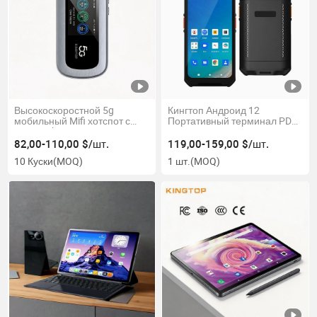
Высокоскоростной 5g
Кингтоп Андроид 12
мобильный Mifi хотспот с
Портативный терминал PDA
4400mAh длительным
6.2 дюймовый
временем работы от
полноэкранный PDA
82,00-110,00 $/шт.
119,00-159,00 $/шт.
батареи
10 Куски
(MOQ)
1 шт.
(MOQ)