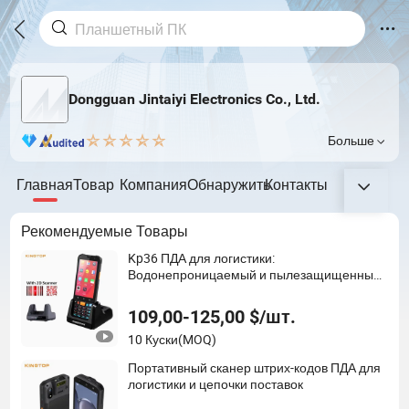
Dongguan Jintaiyi Electronics Co., Ltd.
Больше
Главная
Товар
Компания
Обнаружить
Контакты
Рекомендуемые Товары
Kp36 ПДА для логистики:
Водонепроницаемый и пылезащищенный
дизайн для любых погодных условий
109,00-125,00 $/шт.
10 Куски
(MOQ)
Портативный сканер штрих-кодов ПДА для
логистики и цепочки поставок