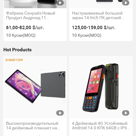
Фабрика Сенрайз Новый
Настраиваемый большой
Продукт Андроид 11
экран 14-Inch ПК детский
Платежный Терминал POS
планшет Android WiFi ОС
Машины Gms NFC
планшет
61,00-82,00 $/шт.
125,00-159,00 $/шт.
Розничный Магазин
10 Куски
(MOQ)
10 Куски
(MOQ)
Сенсорный Кассовый
Аппарат с POS Системой
Hot Products
Высокопроизводительный
4 Дюймовый 4G Устойчивый
14 дюймовый планшет на
Android 14.0 КПК 64GB с IP65
Android 14 для бизнеса,
NFC 2D Сканер штрих-кодов