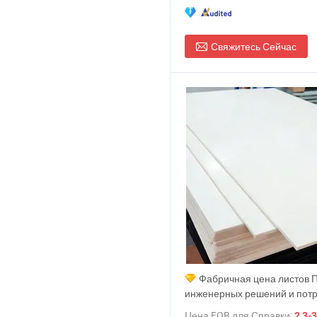
Свяжитесь Сейчас
Фабричная цена листов 
инженерных решений и пот
в обработке
Цена FOB для Справки:
2,3-3