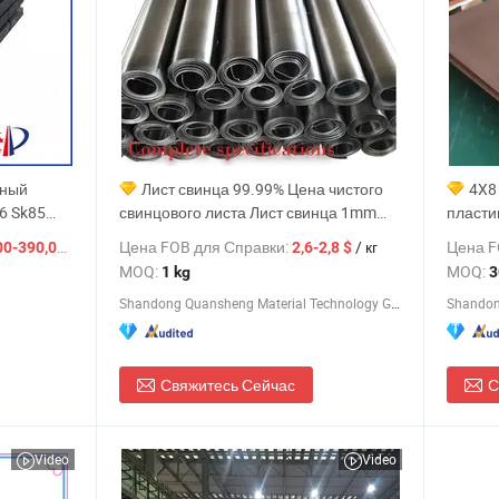
дный
Лист свинца 99.99% Цена чистого
4X8
6 Sk85
свинцового листа Лист свинца 1mm
пласти
2mm 3mm Ширина и длина могут быть
пласти
/ Тонн.
Цена FOB для Справки:
/ кг
Цена F
0-390,00 $
2,6-2,8 $
ие листы
любого размера Свинцовая катушка
MOQ:
MOQ:
1 kg
3
Защита от рентгеновских лучей
Shandong Quansheng Material Technology Group Co., LTD
Shandong
Свинцовый рулон
Свяжитесь Сейчас
С
Video
Video