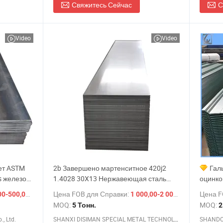
Свяжитесь Сейчас
С
Video
Video
ет ASTM
2b Завершено мартенситное 420j2
Гал
s железо
1.4028 30X13 Нержавеющая сталь
оцинко
ый прокат
лист плита цена
метал
/ Тонн.
Цена FOB для Справки:
/ Тонн.
Цена F
0-500,00 $
1 000,00-2 000,00 $
 листовая
качест
MOQ:
MOQ:
5 Тонн.
2
ных
нержав
, Ltd.
SHANXI DISIMAN SPECIAL METAL TECHNOLOGY CO., LTD.
профил