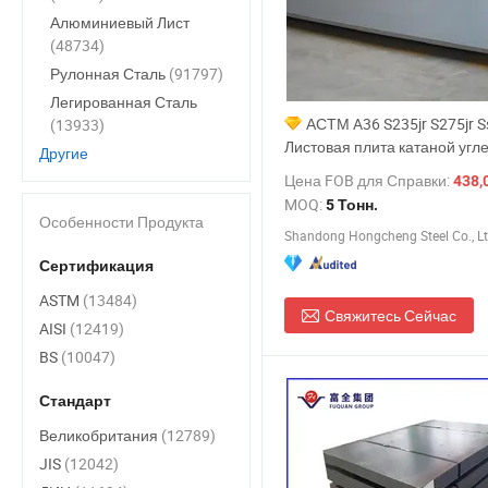
Алюминиевый Лист
(48734)
Рулонная Сталь
(91797)
Легированная Сталь
АСТМ A36 S235jr S275jr S
(13933)
Листовая плита катаной угл
Другие
стали с ромбовидным рисун
Цена FOB для Справки:
438,0
мягкого железа для строите
MOQ:
5 Тонн.
материалов
Особенности Продукта
Shandong Hongcheng Steel Co., Lt
Сертификация
ASTM
(13484)
Свяжитесь Сейчас
AISI
(12419)
BS
(10047)
Стандарт
Великобритания
(12789)
JIS
(12042)