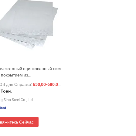
ячекатаный оцинкованный лист
с покрытием из
низированного цинка цена
OB для Справки:
/ Тонн.
650,00-680,00 $
 Тонн.
 Sino Steel Co., Ltd.
вяжитесь Сейчас