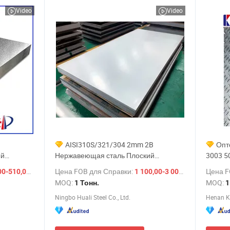
Video
Video
AISI310S/321/304 2mm 2B
Опт
ый
Нержавеющая сталь Плоский
3003 5
, цена,
ультратонкий лист Заводская цена
чекерн
/ Тонн.
Цена FOB для Справки:
/ Тонн.
Цена F
0-510,00 $
1 100,00-3 000,00 $
одной
Индивидуальный заказ
перфо
MOQ:
MOQ:
1 Тонн.
1
листа
Ningbo Huali Steel Co., Ltd.
Henan Ka