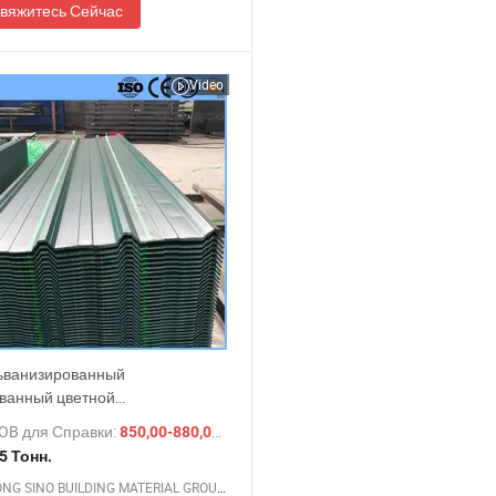
вяжитесь Сейчас
Video
ьванизированный
ванный цветной
лический алюминиевый
OB для Справки:
/ Тонн.
850,00-880,00 $
венный железный ППГИ
5 Тонн.
еющая сталь цена
SHANDONG SINO BUILDING MATERIAL GROUP CO., LTD.
ированного кровельного листа