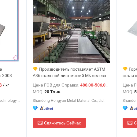
а
Производитель поставляет ASTM
Гор
г 3003
A36 стальной лист мягкий Ms железо
стали 
075
черный горячий/кодированный прокат
гальва
/ кг
Цена FOB для Справки:
/ Тонн.
Цена F
$
488,00-506,00 $
низкоуглеродный стальной лист рулон
MOQ:
MOQ:
20 Тонн.
5
цена для строительного материала
Dongguan Bailvhui New Material Technology Co., Ltd.
Shandong Hongyan Metal Material Co., Ltd.
Shandong
Свяжитесь Сейчас
С