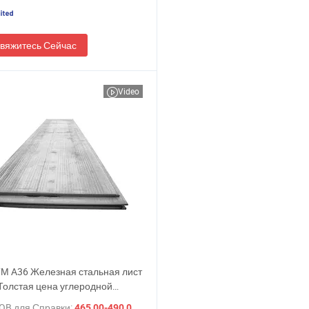
вяжитесь Сейчас
Video
М A36 Железная стальная лист
олстая цена углеродной
укционной стали
OB для Справки:
/ Тонн.
465,00-490,00 $