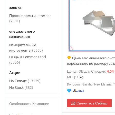
заявка
Пресс-формы и штампов
(9801)
специального
назначения
Измерительные
инструменты
(8660)
Резцы в Common Steel
Цена алюминиевого лист
(8956)
нарезанного по размеру за к
5052 5754 5083 6061 6082 7
Цена FOB для Справки:
4,54 
Акции
MOQ:
1 kg
На Складе
(13129)
Не Stock
(382)
Свяжитесь Сейчас
Особенности Компании