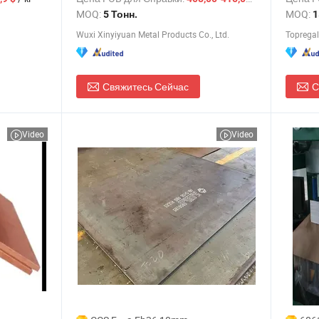
Ss400 углеродных стальных плит и
металл
MOQ:
MOQ:
5 Тонн.
1
листов цена
Wuxi Xinyiyuan Metal Products Co., Ltd.
Topregal 
Свяжитесь Сейчас
С
Video
Video