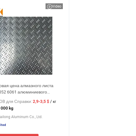
Video
овая цена алмазного листа
052 6061 алюминиевого
ого листа, тисненного
OB для Справки:
/ кг
2,9-3,5 $
рированного алюминиевого
 000 kg
ilong Aluminum Co., Ltd.