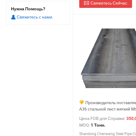
Свяжитесь Сейчас
Нужна Помощь?
Свяжитесь с нами.
Производитель поставля
A36 стальной лист мягкий M
черный горячий/кодированн
Цена FOB для Справки:
350,0
низкоуглеродистая стальная
MOQ:
1 Тонн.
катушка цена для строитель
Shandong Chenwang Steel Pipe Co.
материалов