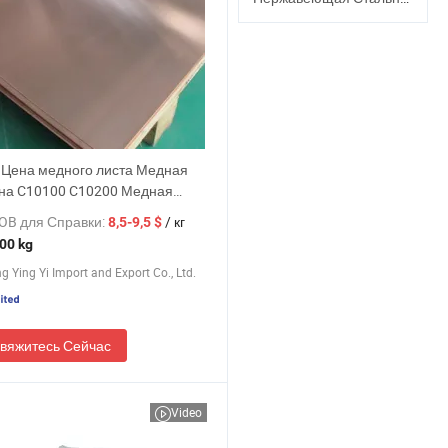
 Цена медного листа Медная
на C10100 C10200 Медная
на
OB для Справки:
/ кг
8,5-9,5 $
00 kg
 Ying Yi Import and Export Co., Ltd.
вяжитесь Сейчас
Video