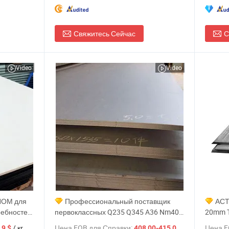
Свяжитесь Сейчас
С
Video
Video
ПОМ для
Профессиональный поставщик
АСТ
ребностей
первоклассных Q235 Q345 A36 Nm400
20mm Т
Nm450 Nm500 S235jr S275jr S355jr
констр
/ кг
Цена FOB для Справки:
/ Тонн.
Цена F
,9 $
408,00-415,00 $