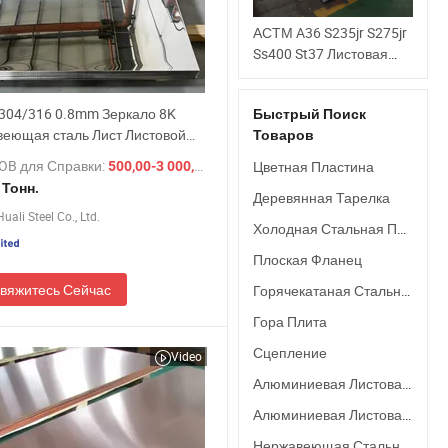
АСТМ A36 S235jr S275jr
Ss400 St37 Листовая
плита катаной
углеродной стали с
I304/316 0.8mm Зеркало 8K
Быстрый Поиск
ромбовидным рисунком
еющая сталь Лист Листовой
Товаров
из мягкого железа для
улон Заводская цена Лист
строительных
OB для Справки:
/ Тонн.
Цветная Пластина
500,00-3 000,00 $
материалов
 Тонн.
Деревянная Тарелка
uali Steel Co., Ltd.
Холодная Стальная Пластина
Плоская Фланец
вяжитесь Сейчас
Горячекатаная Стальная Плита
Гора Плита
Сцепление
Video
Алюминиевая Листовая Пластина
Алюминиевая Листовая Пластина
Нержавеющая Стальная Пластина