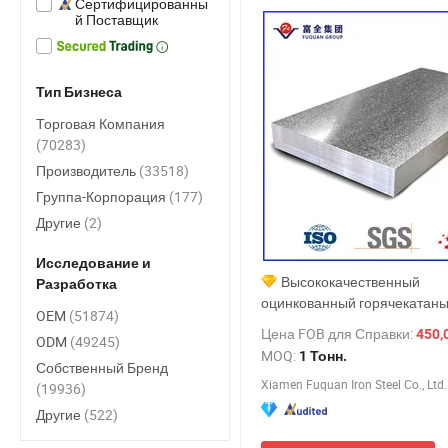
Сертифицированны
й Поставщик
Тип Бизнеса
Торговая Компания
(70283)
Производитель
(33518)
Группа-Корпорация
(177)
Другие
(2)
Исследование и
Высококачественный
Разработка
оцинкованный горячекатан
OEM
(51874)
листовой стальной материал
Цена FOB для Справки:
450,0
ODM
(49245)
заводское снабжение углер
MOQ:
1 Тонн.
стальной пластины
Собственный Бренд
Xiamen Fuquan Iron Steel Co., Ltd.
(19936)
Другие
(522)