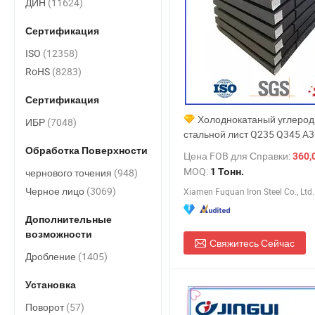
ДИН
(11624)
Сертификация
ISO
(12358)
RoHS
(8283)
Сертификация
Холоднокатаный углеро
ИБР
(7048)
стальной лист Q235 Q345 A3
St37 Ss400 S235jr Хранение
Обработка Поверхности
Цена FOB для Справки:
360,0
Строительные металлическ
MOQ:
чернового точения
(948)
1 Тонн.
цена за тонну
Черное лицо
(3069)
Xiamen Fuquan Iron Steel Co., Ltd.
Дополнительные
возможности
Свяжитесь Сейчас
Дробление
(1405)
Установка
Поворот
(57)