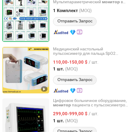
Мультипараметрический
в
монитор
Guangzhou Maya Medical Equipment Co., Ltd.
реанимации Спирометр Фетальный
(MOQ)
допплер Пульсоксиметр Монитор
1 Комплект
пациента
Guangdong, China
с 2012
Отправить Запрос
Медицинский настольный
пульсоксиметр для пальца SpO2
Suzhou Thriving Medical Equipment Corp.
Монитор пульсоксиметров Цена
/ шт.
110,00-150,00 $
Jiangsu, China
с 2009
(MOQ)
1 шт.
Отправить Запрос
Цифровое больничное оборудование,
пациента с пульсоксиметром
монитор
Guopeng Global Healthcare Management (Chengdu) Co.,
для критической терапии
Ltd.
/ шт.
299,00-999,00 $
(MOQ)
1 шт.
Sichuan, China
с 2025
Отправить Запрос