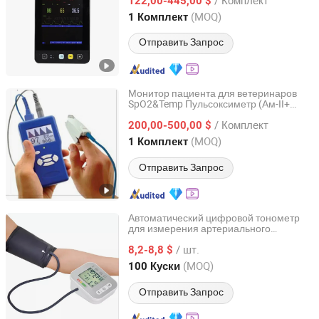
ветеринарной клиники
122,00-445,00 $
Guangdong, China
с 2022
(MOQ)
1 Комплект
Отправить Запрос
Монитор пациента для ветеринаров
SpO2&Temp Пульсоксиметр (Ам-II+
Nanjing AMIS Medical Technology Co., Ltd.
(AA))
/ Комплект
200,00-500,00 $
Jiangsu, China
с 2010
(MOQ)
1 Комплект
Отправить Запрос
Автоматический цифровой тонометр
для измерения артериального
Ningbo E-Fitness Import & Export Co., Ltd.
давления на верхней части руки,
/ шт.
пульсометр, измеритель сердечного
8,2-8,8 $
ритма
Zhejiang, China
с 2021
(MOQ)
100 Куски
Отправить Запрос