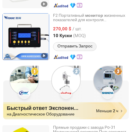
F2 Портативный
жизненных
монитор
показателей для контроля
Jiangsu Rooe Medical Technology Co., Ltd.
артериального давления, уровня
/ шт.
кислорода и
с длительным
270,00 $
пульса
временем хранения для
Jiangsu, China
с 2013
(MOQ)
10 Куски
использования в скорой помощи и
больницах
Отправить Запрос
Быстрый ответ Экспоненты
Меньше 2 ч
на Диагностическое Оборудование
Прямые продажи с завода Po-31
Медицинский оксиметр Пульсоксиметр