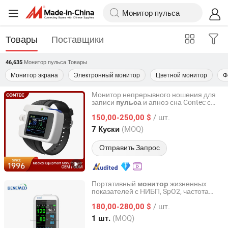
Товары
Поставщики
Монитор пульса
Товары
46,635
Монитор экрана
Электронный монитор
Цветной монитор
Ф
Монитор непрерывного ношения для
записи
и апноэ сна Contec с
пульса
Contec Medical Systems Co., Ltd.
сертификатом MDR CE
/ шт.
150,00-250,00 $
Hebei, China
с 2008
(MOQ)
7 Куски
Отправить Запрос
Портативный
жизненных
монитор
показателей с НИБП, SpO2, частота
Benemed (Hongkong) Industry Co., Limited
, температура
пульса
/ шт.
180,00-280,00 $
Henan, China
с 2019
(MOQ)
1 шт.