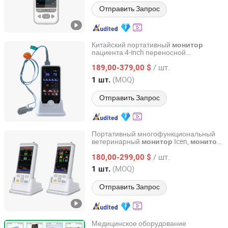
Отправить Запрос
Китайский портативный
монитор
пациента 4-inch переносной
ICEN Technology Company Limited
настольный пульсоксиметр
/ шт.
189,00-379,00 $
Guangdong, China
с 2019
(MOQ)
1 шт.
Отправить Запрос
Портативный многофункциональный
ветеринарный
Icen,
монитор
монитор
ICEN Medical Equipment Limited
артериального давления для животных
/ шт.
SpO2 температура, пульс для собак и
180,00-299,00 $
кошек
Guangdong, China
с 2019
(MOQ)
1 шт.
Отправить Запрос
Медицинское оборудование