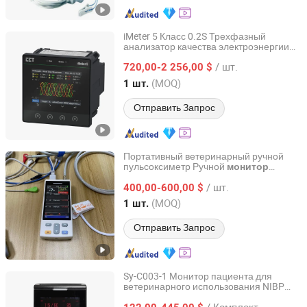
iMeter 5 Класс 0.2S Трехфазный
анализатор качества электроэнергии
CET Electric Technology Inc.
Монитор электрической энергии 4 DI и
/ шт.
2 SS выход импульсов
720,00-2 256,00 $
Guangdong, China
с 2021
(MOQ)
1 шт.
Отправить Запрос
Портативный ветеринарный ручной
пульсоксиметр Ручной
монитор
Anhui Weemed Medical Co., Ltd
жизненных показателей пациента
/ шт.
400,00-600,00 $
Anhui, China
с 2024
(MOQ)
1 шт.
Отправить Запрос
Sy-C003-1 Монитор пациента для
ветеринарного использования NIBP
Guangzhou Sunnymed Limited
SpO2 Монитор частоты
для
пульса
/ Комплект