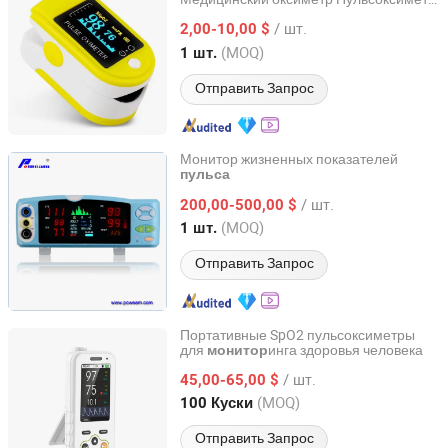
Nanjing Greenlife Medical Equipment Co., Ltd.
на палец Клип-пульсометр
/ шт.
2,00-10,00 $
Jiangsu, China
с 2024
(MOQ)
1 шт.
Отправить Запрос
Монитор жизненных показателей
пульса
Nanjing Poweam Medical Co., Ltd.
/ шт.
200,00-500,00 $
Jiangsu, China
с 2015
(MOQ)
1 шт.
Отправить Запрос
Портативные SpO2 пульсоксиметры
для
инга здоровья человека
монитор
Shenzhen Yimi Life Technology Co., Ltd.
/ шт.
45,00-65,00 $
Guangdong, China
с 2020
(MOQ)
100 Куски
Отправить Запрос