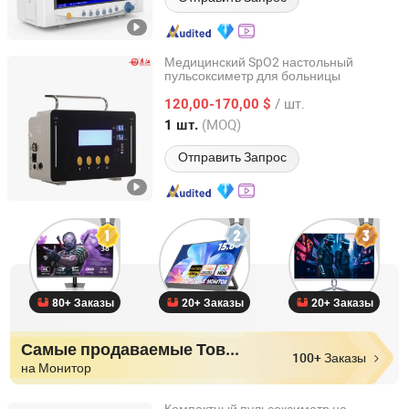
Медицинский SpO2 настольный
пульсоксиметр для больницы
CMICS Medical Instrument Co., Ltd.
/ шт.
120,00-170,00 $
Guangdong, China
с 2021
(MOQ)
1 шт.
Отправить Запрос
80+ Заказы
20+ Заказы
20+ Заказы
Самые продаваемые Товары
100+ Заказы
на Монитор