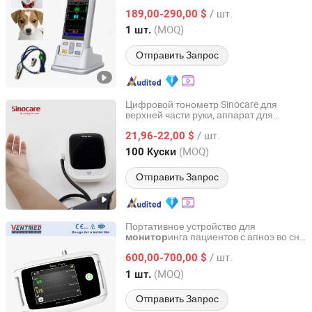
/ шт.
189,00-290,00 $
Anhui, China
с 2025
(MOQ)
1 шт.
Отправить Запрос
Цифровой тонометр Sinocare для
верхней части руки, аппарат для
Changsha Sinocare Inc.
измерения
, сфигмоманометр,
пульса
/ шт.
устройство для измерения
21,96-22,00 $
артериального давления
Hunan, China
с 2023
(MOQ)
100 Куски
Отправить Запрос
Портативное устройство для
инга пациентов с апноэ во сне
монитор
HUNAN VENTMED MEDICAL TECHNOLOGY CO., LTD.
с пульсоксиметром
/ шт.
600,00-700,00 $
Hunan, China
с 2019
(MOQ)
1 шт.
Отправить Запрос