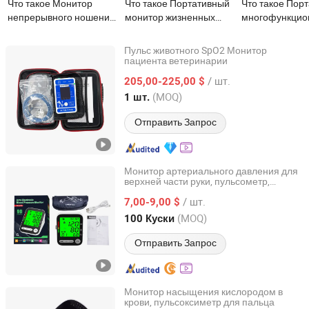
Что такое Монитор
Что такое Портативный
Что такое Пор
непрерывного ношения
монитор жизненных
многофункцио
для записи пульса и
показателей с НИБП,
ветеринарный
апноэ сна Contec с
SpO2, частота пульса,
Icen, монитор
Пульс животного SpO2 Монитор
сертификатом MDR CE
температура
артериальног
пациента ветеринарии
Sunny Medical Equipment Limited
давления для 
/ шт.
205,00-225,00 $
SpO2 температ
Guangdong, China
с 2018
(MOQ)
1 шт.
пульс для соба
Отправить Запрос
Монитор артериального давления для
верхней части руки, пульсометр,
Guangdong Huajian Medicine Instruments Co., Ltd.
высокое качество
/ шт.
7,00-9,00 $
Guangdong, China
с 2020
(MOQ)
100 Куски
Отправить Запрос
Монитор насыщения кислородом в
крови, пульсоксиметр для пальца
Shandong Harmowell Trade Co., Ltd.