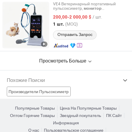
VE4 Ветеринарный портативный
пульсоксиметр,
монитор
ICEN Technology Company Limited
артериального давления, SpO2
/ шт.
Монитор
200,00-2 000,00 $
Guangdong, China
с 2019
(MOQ)
1 шт.
Отправить Запрос
Просмотреть Больше
Похожие Поиски
Производители Пульсоксиметр
Производители Портативный пациентский монитор
Популярные Товары
Цена На Популярные Товары
Оптом Горячие Товары
Звездный покупатель
ПК Сайт
Производители Spo2 Монитор
Информация
О нас
Пользовательское соглашение
Производители Глюкометр
Пульсометр Фабрики