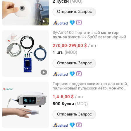
Jiangsu, China
с 2025
(MOQ)
2 Куски
Отправить Запрос
Sy-Am6100 Портативный
монитор
животных SpO2 ветеринарный
пульса
GUANGZHOU SUNNYMED LIMITED
/ шт.
270,00-299,00 $
Guangdong, China
с 2022
(MOQ)
1 шт.
Отправить Запрос
Горячая продажа оксиметра для детей,
пальчиковый пульсоксиметр,
монитор
Ningbo Cbmtec Medical Equipment Co., Ltd.
уровня кислорода в крови
/ шт.
1,4-5,00 $
Zhejiang, China
с 2022
(MOQ)
800 Куски
Отправить Запрос