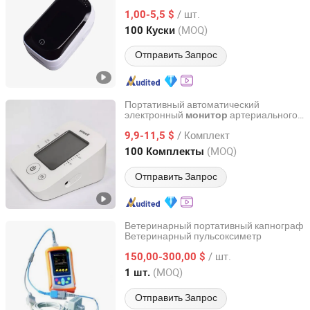
/ шт.
1,00-5,5 $
Shandong, China
с 2020
(MOQ)
100 Куски
Отправить Запрос
Портативный автоматический
электронный
артериального
монитор
Huichao Medical (Lianyungang) Co., Ltd
давления медицинский домашний
/ Комплект
класс II 0-300mmhg частота
40-
9,9-11,5 $
пульса
200 электрический
Jiangsu, China
с 2022
(MOQ)
100 Комплекты
Отправить Запрос
Ветеринарный портативный капнограф
Ветеринарный пульсоксиметр
Guangzhou Med Equipment Limited
/ шт.
150,00-300,00 $
Guangdong, China
с 2015
(MOQ)
1 шт.
Отправить Запрос