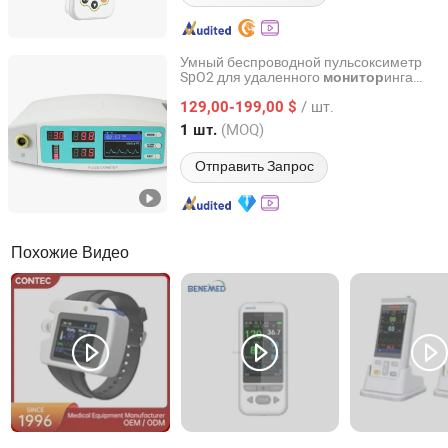
Умный беспроводной пульсоксиметр
SpO2 для удаленного
инга
монитор
Guopeng Global Healthcare Management (Chengdu) Co.,
пациентов и домашнего ухода
Ltd.
/ шт.
129,00-199,00 $
(MOQ)
1 шт.
Sichuan, China
с 2025
Отправить Запрос
Похожие Видео