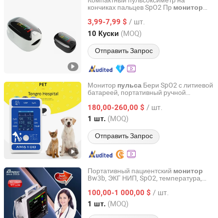
Компактный пульсоксиметр на
кончиках пальцев SpO2 Пр
монитор
Shanghai Brother Medical Manufacturer Co., Ltd.
сердечного ритма
/ шт.
3,99-7,99 $
Shanghai, China
с 2019
(MOQ)
10 Куски
Отправить Запрос
Монитор
Бери SpO2 с литиевой
пульса
батареей, портативный ручной
Shanghai Berry Electronic Tech Co., Ltd.
ветеринарный хирургический
монитор
/ шт.
180,00-260,00 $
Shanghai, China
с 2014
(MOQ)
1 шт.
Отправить Запрос
Портативный пациентский
монитор
Bw3b, ЭКГ НИП, SpO2, температура,
Shenzhen Bondway Electronics Co., Ltd.
частота
пульса
/ шт.
100,00-1 000,00 $
Guangdong, China
с 2008
(MOQ)
1 шт.