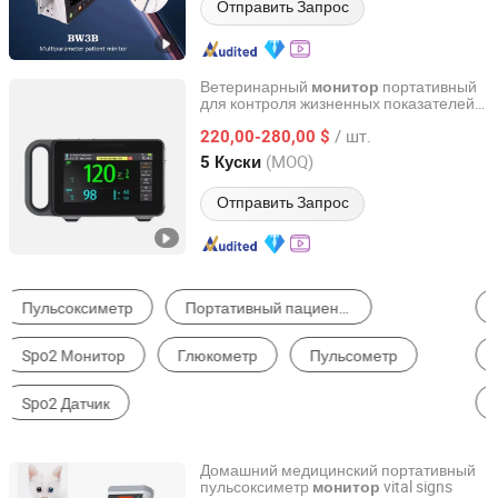
Отправить Запрос
Ветеринарный
портативный
монитор
для контроля жизненных показателей
Guangzhou Herun Bio-Pharm Co., Ltd.
кошек, собак, лошадей и других
/ шт.
домашних животных. Включает
220,00-280,00 $
пульсоксиметр
Guangdong, China
с 2024
(MOQ)
5 Куски
Отправить Запрос
Диагностическое Оборудование
Счетчик Электроэнергии и Измеритель Мощности
Домашные Продукты для Проверки и Уход за Здоровьем
Ультразвуковое, Оптическое, Электронное Оборудование
Ветеринарные Инструменты
Другое Медицинское Оборудование
Домашний медицинский портативный
пульсоксиметр
vital signs
монитор
Senwell Medical Technology Limited