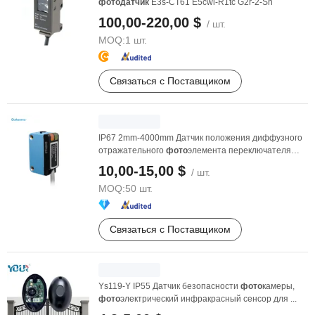
фото
датчик
E3s-CT61 E5cwl-R1tc G2r-2-Sn
100,00-220,00 $
/ шт.
MOQ:
1 шт.
Связаться с Поставщиком
IP67 2mm-4000mm Датчик положения диффузного
отражательного
фото
элемента переключателя
датчик
а ...
10,00-15,00 $
/ шт.
MOQ:
50 шт.
Связаться с Поставщиком
Ys119-Y IP55 Датчик безопасности
фото
камеры,
фото
электрический инфракрасный сенсор для ...