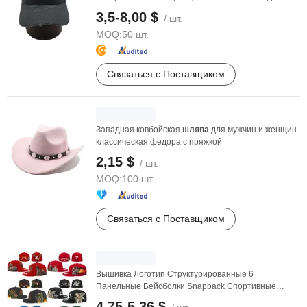
мужчин, ...
3,5-8,00 $
/ шт.
MOQ:
50 шт.
Связаться с Поставщиком
Западная ковбойская
шляпа
для мужчин и женщин
классическая федора с пряжкой
2,15 $
/ шт.
MOQ:
100 шт.
Связаться с Поставщиком
Вышивка Логотип Структурированные 6
Панельные Бейсболки Snapback Спортивные
Шляпы для Мужчин и ...
4,75-5,36 $