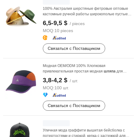
100% Австралия шерстяные фетровые оптовые
кастомные ручной работы широкополые пустые
формальные ...
6,5-9,5 $
/ pieces
MOQ:
10 pieces
Связаться с Поставщиком
Модная OEM/ODM 100% Хлопковая
привлекательная простая модная
шляпа
для
мужчин
3,8-4,2 $
/ шт.
MOQ:
100 шт.
Связаться с Поставщиком
Уличная мода граффити вышитая бейсболка с
потертостями и стиркой, кепка с застежкой для