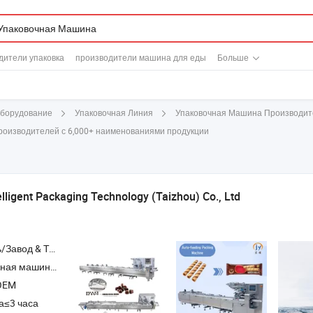
дители упаковка
производители машина для еды
Больше
Упаковочная Машина Производит
Оборудование
Упаковочная Линия
роизводителей с 6,000+ наименованиями продукции
elligent Packaging Technology (Taizhou) Co., Ltd
Торговая Компания
ическая упаковочная линия , машина для упаковки конфет , шоколадная машина
OEM
а≤3 часа