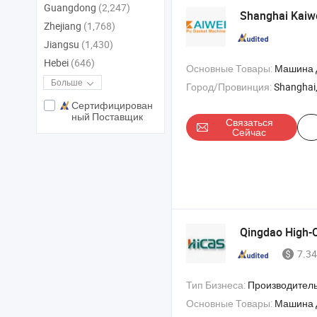
Guangdong
(2,247)
Shanghai Kaiwei
Zhejiang
(1,768)
Jiangsu
(1,430)
Hebei
(646)
Основные Товары:
Машина для изготовления прокладок из ПУ пены , машина для прокла
Больше
Город/Провинция:
Shanghai
Сертифицирован
ный Поставщик
Связаться
Сейчас
Qingdao High-Cl
7.34
Тип Бизнеса:
Производитель/Завод & 
Основные Товары:
Машина для деревянных поддонов , машина для изготовления деревянных поддоно