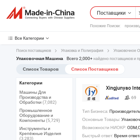
Поставщики
Похожие Поиски:
произво
Все Категории
Поиск поставщиков
Упаковка и Полиграфия
Упаковочное 
Всего 2,000+
Упаковочная Машина
найдено поставщиков и п
Список Товаров
Список Поставщиков
Категории
Xingjunyao Int
Машины Для
Производства и
69
Обработки
(7,082)
Промышленное
Тип Бизнеса:
Производитель/Завод & 
Оборудование и
Основные Товары:
Упаковочная машина , машина для упаковки в подушку , автомат
Компоненты
(5,729)
Возможности НИОКР:
ODM,
Инструменты и
Крепёжные Изделия
Быстрый ответ:
Время ответ
(3,283)