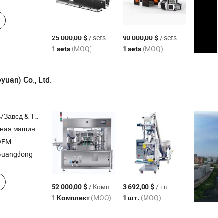
/ sets
/ sets
25 000,00 $
90 000,00 $
(MOQ)
(MOQ)
1 sets
1 sets
yuan) Co., Ltd.
Торговая Компания
я наполнения , промышленный робот , машина для упаковки в дойпак
OEM
Guangdong
/ Комплект
/ шт.
52 000,00 $
3 692,00 $
(MOQ)
(MOQ)
1 Комплект
1 шт.