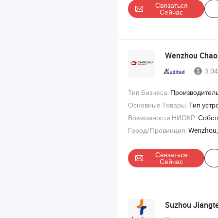
Связаться
Сейчас
Wenzhou Cha
3.04
Тип Бизнеса:
Производител
Основные Товары:
Тип устройства Полноценная сервофлексографическая печатная машина , Стековая флексографическая п
Возможности НИОКР:
Собствен
Город/Провинция:
Wenzhou,
Связаться
Сейчас
Suzhou Jiangte