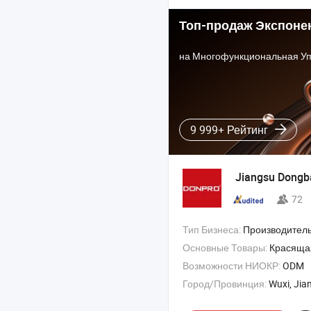
Топ-продаж Экспоне
9 999+ Рейтинг
Jiangsu Dongb
72
Тип Бизнеса:
Производитель/Завод & 
Основные Товары:
Красяща
Возможности НИОКР:
ODM
Город/Провинция:
Wuxi, Jia