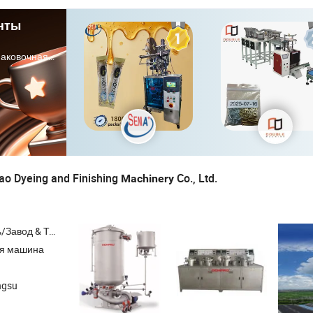
нты
на Многофункциональная Упаковочная Машина
ao Dyeing and Finishing
Co., Ltd.
Machinery
Торговая Компания
я машина
ngsu