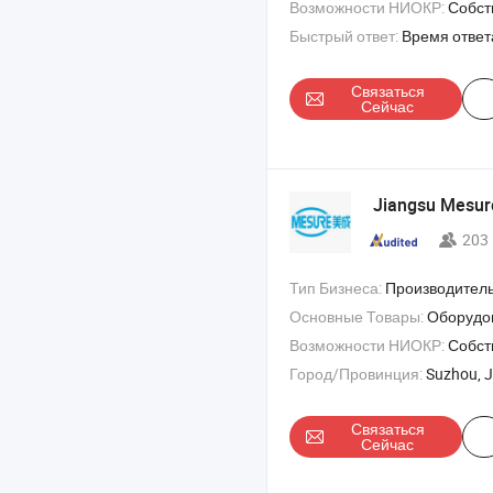
Возможности НИОКР:
Собствен
Быстрый ответ:
Время ответ
Связаться
Сейчас
Jiangsu Mesu
203
Тип Бизнеса:
Производител
Основные Товары:
Оборудование для розлива , машина для напитков , линия розл
Возможности НИОКР:
Собстве
Город/Провинция:
Suzhou, 
Связаться
Сейчас