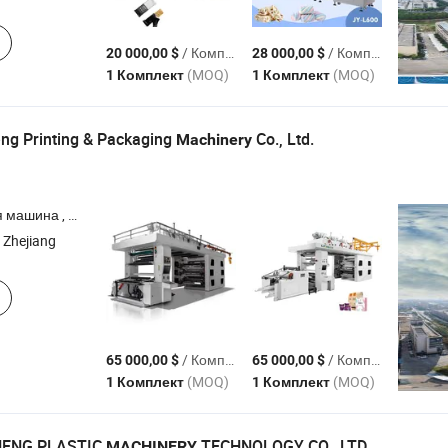
/ Комплект
/ Комплект
20 000,00 $
28 000,00 $
(MOQ)
(MOQ)
1 Комплект
1 Комплект
ng Printing & Packaging
Co., Ltd.
Machinery
флексографическая печать , печать на пленке , печать на бумаге
 Zhejiang
/ Комплект
/ Комплект
65 000,00 $
65 000,00 $
(MOQ)
(MOQ)
1 Комплект
1 Комплект
HENG PLASTIC
TECHNOLOGY CO., LTD.
MACHINERY