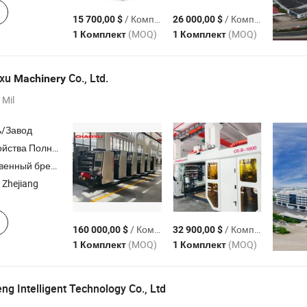
/ Комплект
/ Комплект
15 700,00 $
26 000,00 $
(MOQ)
(MOQ)
1 Комплект
1 Комплект
oxu
Co., Ltd.
Machinery
 Mil
ь/Завод
ечатная машина , Цилиндрическая флексографическая печатная машина , Высокоскоростная резальная машина , Ламинирующая машина
ный бренд,ODM,OEM
 Zhejiang
/ Комплект
/ Комплект
160 000,00 $
32 900,00 $
(MOQ)
(MOQ)
1 Комплект
1 Комплект
ng Intelligent Technology Co., Ltd