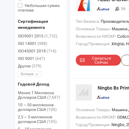
Небольшая сумма
56
платежа
Тип Бизнеса:
Производитель/Завод & 
Сертификация
менеджмента
Основные Товары:
Машина для производства пленки , многослойная линия для выдувного производства пленки , ABA машина для 
ISO9001:2015
(1,732)
Возможности НИОКР:
Собствен
ISO 14001
(988)
Город/Провинция:
Xingtai, H
ISO45001:2018
(716)
Связаться
ISO 9001
(647)
Сейчас
Другие
(579)
Больше
Годовой Доход
Ningbo Bs Prin
Менее 1 Миллиона
Долларов США
(7,687)
10 ~ 50 миллионов
долларов США
(106)
Основные Товары:
Машина для двойного проволочного переплета , перфоратор , м
2,5 ~ 5 миллионов
Возможности НИОКР:
ODM,
долларов США
(105)
Город/Провинция:
Ningbo, Z
5 ~ 10 миллионов