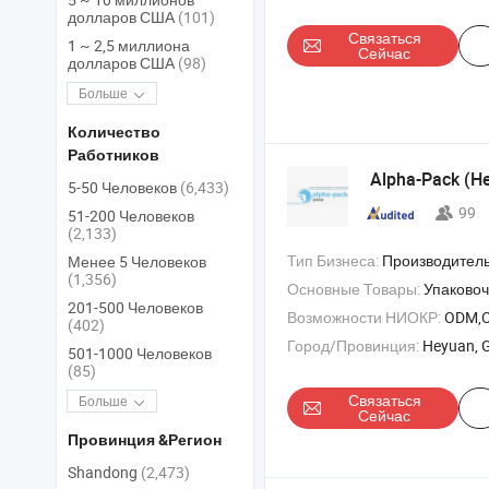
долларов США
(101)
Связаться
1 ~ 2,5 миллиона
Сейчас
долларов США
(98)
Больше
Количество
Работников
Alpha-Pack (He
5-50 Человеков
(6,433)
99
51-200 Человеков
(2,133)
Тип Бизнеса:
Производитель/Завод & 
Менее 5 Человеков
(1,356)
Основные Товары:
Упаковочная машина , машина для упаковки , машина дл
201-500 Человеков
Возможности НИОКР:
ODM,
(402)
Город/Провинция:
Heyuan, 
501-1000 Человеков
(85)
Связаться
Больше
Сейчас
Провинция &Регион
Shandong
(2,473)