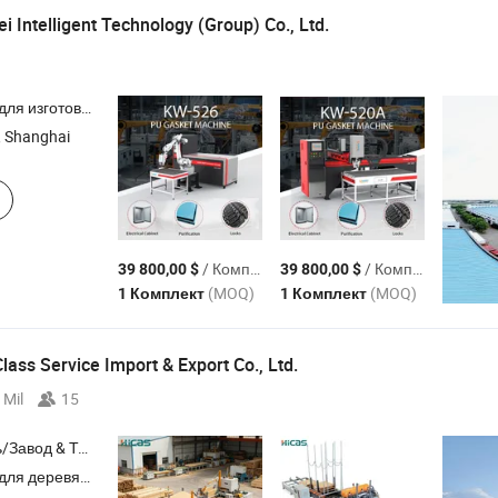
 Intelligent Technology (Group) Co., Ltd.
док , машина для вспенивания , машина для пены , машина для полиуретановой пены
, Shanghai
/ Комплект
/ Комплект
39 800,00 $
39 800,00 $
(MOQ)
(MOQ)
1 Комплект
1 Комплект
ass Service Import & Export Co., Ltd.
 Mil
15
Торговая Компания
в , пилорама , машина для забивания гвоздей в поддоны , машина для распылительной покраски