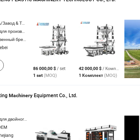
Торговая Компания
выдувного производства пленки , 3 слой машина для выдувного производства пленки , 5-9 слой линия экструзии выдувной пленки
ный бренд,ODM,OEM
ebei
/ set
/ Комплект
86 000,00 $
42 000,00 $
(MOQ)
(MOQ)
1 set
1 Комплект
ting
Equipment Co., Ltd.
Machinery
ашина для резки бумаги , штамповочная машина , машина для клеевого переплета
OEM
hejiang