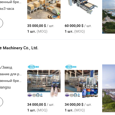
ный бренд,ODM,OEM
а≤3 часа
/ шт.
/ шт.
35 000,00 $
60 000,00 $
(MOQ)
(MOQ)
1 шт.
1 шт.
re
Co., Ltd.
Machinery
ь/Завод
ива сока и газированных напитков , система очистки воды , машина для выдува
нный бренд,OEM
Jiangsu
/ шт.
/ шт.
34 000,00 $
34 000,00 $
(MOQ)
(MOQ)
1 шт.
1 шт.