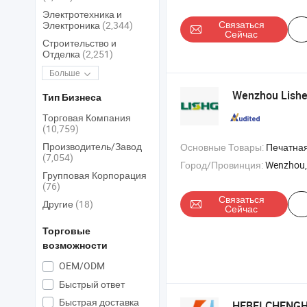
Электротехника и
Связаться
Электроника
(2,344)
Сейчас
Строительство и
Отделка
(2,251)
Больше
Wenzhou Lishe
Тип Бизнеса
Торговая Компания
(10,759)
Производитель/Завод
Основные Товары:
Печатная машина , флексографическая печатная машина , 
(7,054)
Город/Провинция:
Wenzhou,
Групповая Корпорация
(76)
Связаться
Другие
(18)
Сейчас
Торговые
возможности
OEM/ODM
Быстрый ответ
Быстрая доставка
HEBEI CHENG