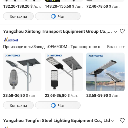
-
$
/шт.
-
$
/шт.
-
$
/шт.
132,20
138,20
143,20
155,60
72,40
78,60
Контакты
Чат
Yangzhou Xintong Transport Equipment Group Co., Ltd.
Производитель/Завод
OEM/ODM
Транспортное оборудование
Больше +
-
$
/шт.
-
$
/шт.
-
$
/шт.
23,68
36,80
23,68
36,80
23,68
59,90
Контакты
Чат
Yangzhou Tengfei Steel Lighting Equipment Co., Ltd