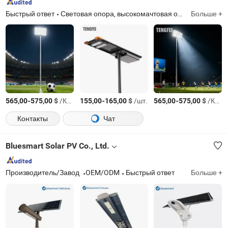
Быстрый ответ
Световая опора, высокомачтовая опора, светодиодный уличный светильник, солнечный уличный светильник «всё в одном», раздельный солнечный уличный светильник
Больше +
-
$
/Комплект
-
$
/шт.
-
$
/Комплект
565,00
575,00
155,00
165,00
565,00
575,00
Контакты
Чат
Bluesmart Solar PV Co., Ltd.
Производитель/Завод
OEM/ODM
Быстрый ответ
Больше +