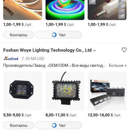
-
$
/шт.
-
$
/шт.
-
$
/шт.
1,00
1,99
1,00
1,99
1,00
1,99
Контакты
Чат
Foshan Woye Lighting Technology Co., Ltd
7.39 Mil USD
Производитель/Завод
OEM/ODM
Все виды светодиодных мотоциклетных огней и автомобильных ламп, галогенных ламп, ксеноновых ламп, тормозных огней, указателей скорости и разнообразных крупных ламп, ориентированных на экспорт
Больше +
-
$
/шт.
-
$
/шт.
-
$
/шт.
5,50
9,00
8,00
11,00
12,50
16,00
Контакты
Чат