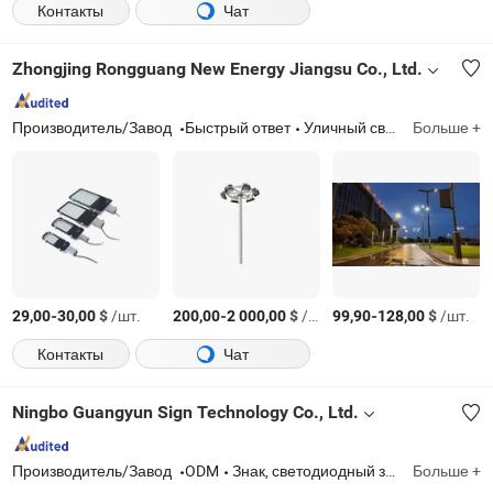
Контакты
Чат
Zhongjing Rongguang New Energy Jiangsu Co., Ltd.
Производитель/Завод
Быстрый ответ
Уличный светильник
Больше +
-
$
/шт.
-
$
/шт.
-
$
/шт.
29,00
30,00
200,00
2 000,00
99,90
128,00
Контакты
Чат
Ningbo Guangyun Sign Technology Co., Ltd.
Производитель/Завод
ODM
Знак, светодиодный знак, индивидуальная металлическая табличка
Больше +