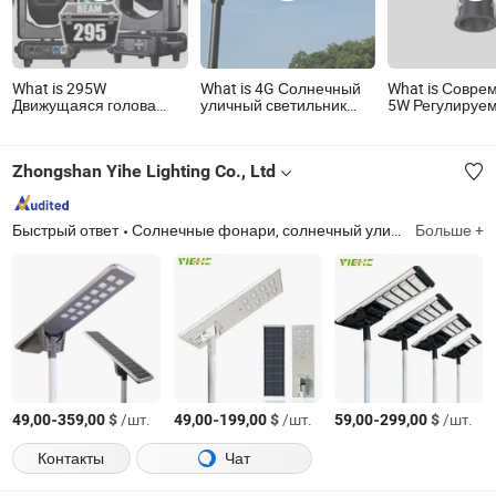
What is 295W
What is 4G Солнечный
What is Совре
Движущаяся голова
уличный светильник
5W Регулируе
сценового луча света
CCTV Звездный корабль
алюминиевый
для мероприятий,
III 800W
светодиодный
вечеринок, дискотек,
точечный свет
Zhongshan Yihe Lighting Co., Ltd
профессиональные DJ
для стильных
огни
интерьеров
Быстрый ответ
Солнечные фонари, солнечный уличный светильник, солнечный уличный светильник «всё в одном», солнечный уличный светильник «всё в двух», солнечный садовый светильник, солнечный Flood Light
Больше +
-
$
/шт.
-
$
/шт.
-
$
/шт.
49,00
359,00
49,00
199,00
59,00
299,00
Контакты
Чат