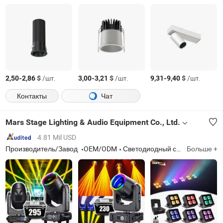
-
$
/шт.
-
$
/шт.
-
$
/шт.
2,50
2,86
3,00
3,21
9,31
9,40
Контакты
Чат
Mars Stage Lighting & Audio Equipment Co., Ltd.
4.81 Mil USD
Производитель/Завод
OEM/ODM
Светодиодный свет, сценическое освещение, движущаяся голова, эффектный свет, сканер, сценический свет, светодиодный сценический свет, диско-свет, диджейский свет, свет
Больше +