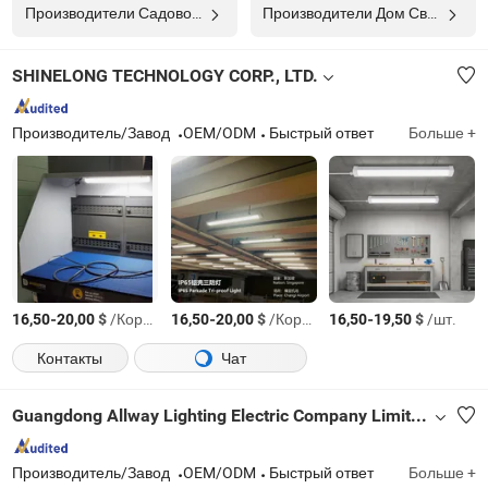
Производители Садовое Освещение
Производители Дом Света
SHINELONG TECHNOLOGY CORP., LTD.
Производитель/Завод
OEM/ODM
Быстрый ответ
Больше +
-
$
/Коробка
-
$
/Коробка
-
$
/шт.
16,50
20,00
16,50
20,00
16,50
19,50
Контакты
Чат
Guangdong Allway Lighting Electric Company Limited
Производитель/Завод
OEM/ODM
Быстрый ответ
Больше +