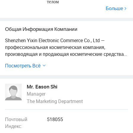
телом
Больше
Общая Информация Компании
Shenzhen Yixin Electronic Commerce Co., Ltd —
профессиональная косметическая компания,
производящая и продающая косметические средства.
Большинство наших руководителей являются
Посмотреть Всё
главными в химии, и многолетний опыт в
косметической области дает им хорошую основу и
отношения в этой области.
Mr. Eason Shi
Manager
Наша продукция производится исключительно на
The Marketing Department
основе недавно разработанной науки и техники, и
утвержденной лицензии на санитарные условия,
сертификата качества, лицензии на санитарию
Почтовый
518055
косметики Министерства ЗДРАВООХРАНЕНИЯ КНР.
Индекс:
Мы предлагаем передовые производственные