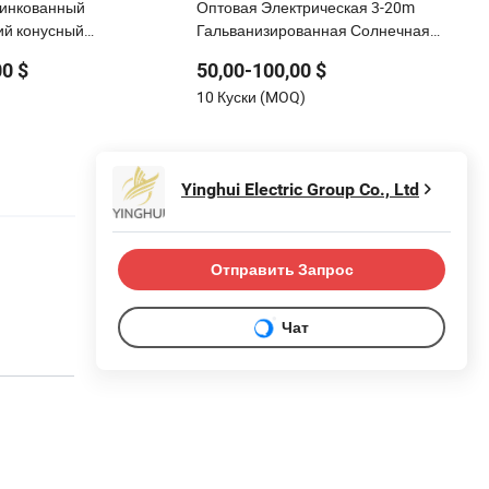
цинкованный
Оптовая Электрическая 3-20m
ий конусный
Гальванизированная Солнечная
ий светильник столб
Панель Светодиодный Уличный
00 $
50,00-100,00 $
Осветительный Столб
10 Куски (MOQ)
Общественный Уличный Дорожный
Алюминиевый 4m 5m 6m 7m 8m 9m
10m 11m 12m Столб Уличного
Освещения
Yinghui Electric Group Co., Ltd
Отправить Запрос
Чат