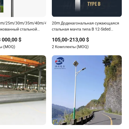
0m/25m/30m/35m/40m/45m/50m
20m Додекагональная сужающаяся
нкованный стальной
стальная мачта типа B 12-Sided
осьмиугольный
Q235/Q355 сталь
8 000,00 $
105,00-213,00 $
овый уличный
ты (MOQ)
2 Комплекты (MOQ)
с камерой
дения