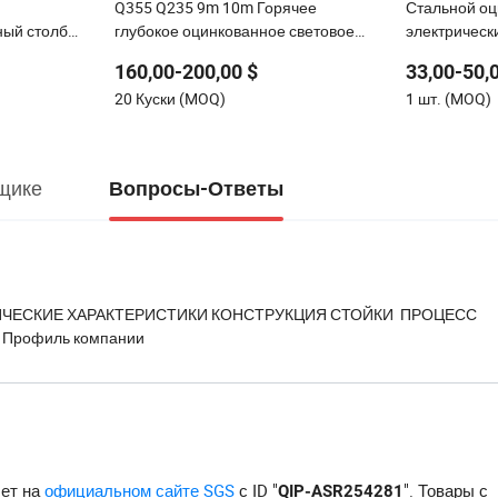
Q355 Q235 9m 10m Горячее
Стальной о
ый столб
глубокое оцинкованное световое
электрическ
ьные столбы
столбик круглой и восьмиугольной
металлическ
160,00-200,00 $
33,00-50,
формы для уличного освещения
S355 класса
20 Куски (MOQ)
1 шт. (MOQ)
щике
Вопросы-Ответы
НИЧЕСКИЕ ХАРАКТЕРИСТИКИ КОНСТРУКЦИЯ СТОЙКИ ПРОЦЕСС
 Профиль компании
чет на
официальном сайте SGS
с ID "
". Товары с
QIP-ASR254281