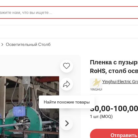
Осветительный Столб
 одобренная RoHS, столб освещения на улице
Пленка с пузыр
RoHS, столб ос
Yinghui Electric Gr
Цены
30,00-100,00
1 шт.(MOQ)
Связаться с Поставщик
Отправить