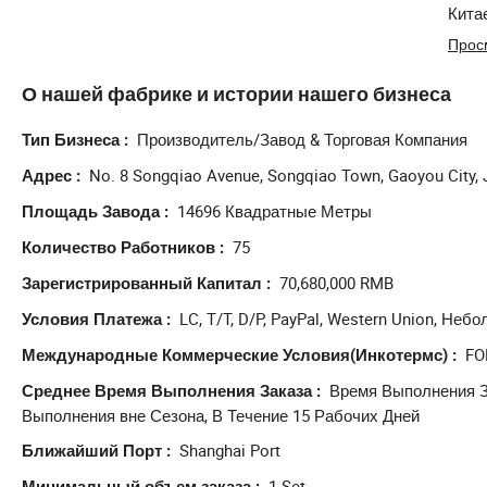
Кита
клие
Прос
Позв
О нашей фабрике и истории нашего бизнеса
Производитель/Завод & Торговая Компания
Тип Бизнеса
No. 8 Songqiao Avenue, Songqiao Town, Gaoyou City, 
Адрес
14696 Квадратные Метры
Площадь Завода
75
Количество Работников
70,680,000 RMB
Зарегистрированный Капитал
LC, T/T, D/P, PayPal, Western Union, Не
Условия Платежа
FO
Международные Коммерческие Условия(Инкотермс)
Время Выполнения З
Среднее Время Выполнения Заказа
Выполнения вне Сезона, В Течение 15 Рабочих Дней
Shanghai Port
Ближайший Порт
1 Set