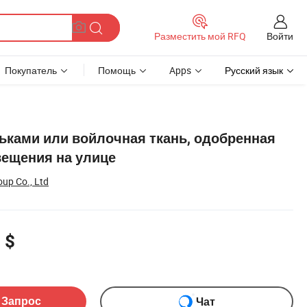
Войти
Разместить мой RFQ
Покупатель
Помощь
Apps
Русский язык
ьками или войлочная ткань, одобренная
вещения на улице
oup Co., Ltd
 $
ом
 Запрос
Чат