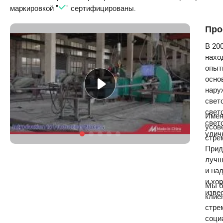
маркировкой "
" сертифицированы.
Про
В 20
наход
опыт
осно
нару
свет
свет
Имея
свет
усов
улич
стре
Прид
лучш
и на
и хо
Мы б
изве
клие
стре
соци