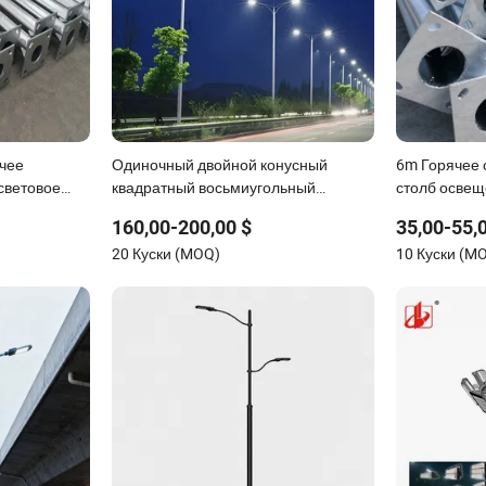
чее
Одиночный двойной конусный
6m Горячее 
световое
квадратный восьмиугольный
столб освещ
сьмиугольное
светильник 12m оцинкованный
уличного о
160,00-200,00 $
35,00-55,
щение
стальной столб уличного освещения
20 Куски (MOQ)
10 Куски (M