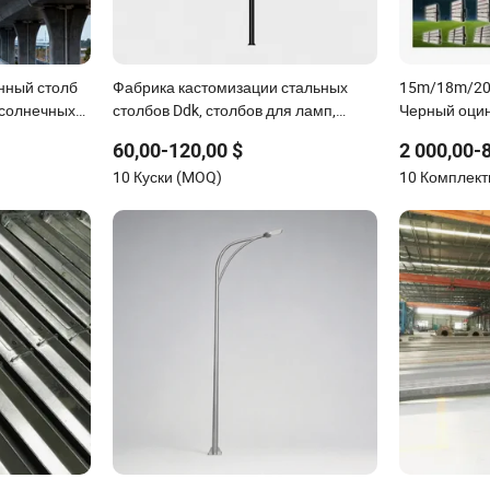
нный столб
Фабрика кастомизации стальных
15m/18m/2
 солнечных
столбов Ddk, столбов для ламп,
Черный оци
становки
столбов для мониторинга, дорожных
конусный в
60,00-120,00 $
2 000,00-
столбов
высокомачт
10 Куски (MOQ)
10 Комплек
светильник 
видеонаблю