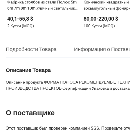
Фабрика столбов из стали Полюс 5m
Конический квадратный
6m 7m 8m 10m Уличный светильник
восьмиугольный фонарн
для освещения дороги
12m оцинкованные стал
40,1-55,8 $
80,00-220,00 $
уличного освещения
2 Куски (MOQ)
100 Куски (MOQ)
Подробности Товара
Информация о Постав
Описание Товара
Описание продукта ФОРМА ПОЛЮСА РЕКОМЕНДУЕМЫЕ ТЕХ
ПРОИЗВОДСТВА ПРОЕКТОВ Сертификации Упаковка и доставка
О поставщике
Этот поставщик был проверен компанией SGS. Проверьте от