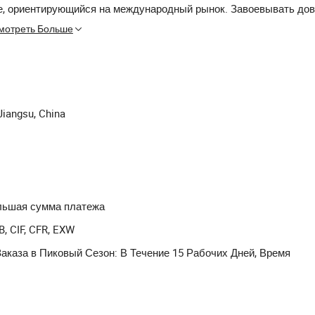
е, ориентирующийся на международный рынок. Завоевывать до
нтов с помощью высококачественной продукции и лучшего обсл
мотреть Больше
ольте нам, чтобы наши усилия сделали вас удовлетворенными
Jiangsu, China
большая сумма платежа
B, CIF, CFR, EXW
аказа в Пиковый Сезон: В Течение 15 Рабочих Дней, Время