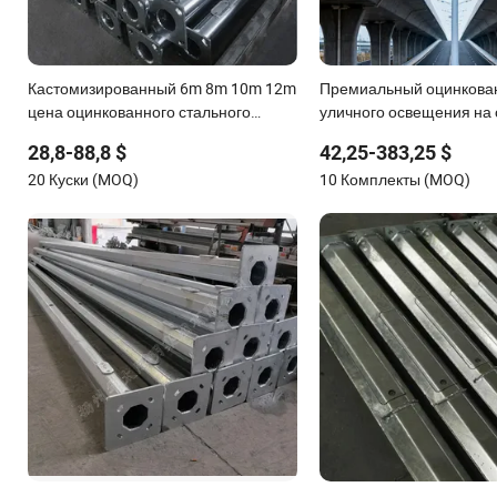
Кастомизированный 6m 8m 10m 12m
Премиальный оцинкова
цена оцинкованного стального
уличного освещения на
уличного светильника столб
батареях для быстрой у
28,8-88,8 $
42,25-383,25 $
20 Куски (MOQ)
10 Комплекты (MOQ)