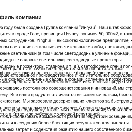
филь Компании
06 году была создана Группа компаний "Ингуэй". Наш штаб-офис
ится в городе Гаое, провинция Цзянсу, занимая 50, 000м2, а так
ных сотрудников. Yinghui — высокотехнологичное предприятие, 
вном поставляет стальные осветительные столбы, светодиодн
жные светильники (в том числе светодиодные уличные фонари,
одиодные садовые светильники, светодиодные прожекторы,
одиодные прожекторы стадиона и т. д.), светофорные огни и пол
 опыт работы в научно-исследовательской области, а также
офорные знаки и полюсы, солнечные фонари (включая солнечн
ершенствованное производственное и испытательное оборудова
ные фонари, солнечные садовые фонари, солнечные прожекторы 
мимся предоставлять клиентам высококачественные продукты и
ерживаясь постоянного совершенствования и инноваций, мы ст
ему. Все наши продукты отличаются высоким качеством, безоп
дежностью. Мы завоевали доверие наших клиентов за быструю 
рошее послепродажное обслуживание. А наша продукция хорош
удем рады будущему, чтобы мы не жалеем усилий, чтобы обсл
стна в Китае и за рубежом с хорошей репутацией.
нтов, использовать возможности развития индустрии освещения,
миться к созданию более блестящих результатов для выплаты
альных затрат и содействия развитию нашего собственного бизн