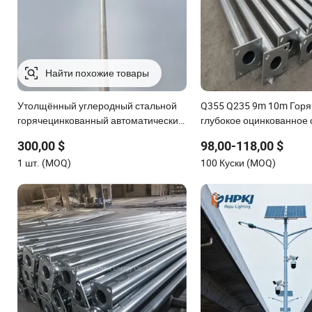
Утолщённый углеродный стальной
Q355 Q235 9m 10m Горя
горячецинкованный автоматический
глубокое оцинкованное 
подъемный столб для наблюдения
столбовое круглое и во
300,00 $
98,00-118,00 $
(защита от молний и
стальное уличное осве
1 шт. (MOQ)
100 Куски (MOQ)
водонепроницаемый)