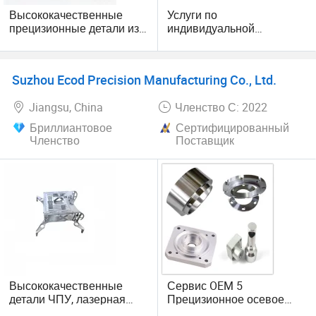
Высококачественные
Услуги по
электронная связь, автомобилестроение, контрольно-
прецизионные детали из
индивидуальной
измерительные приборы, медицинские,
нержавеющей стали и
алюминиевой обработке
полупроводниковые приборы, фотоэлектрические,
латуни для
с прецизионной ЧПУ
аэрокосмические и т.д.
промышленности
обработкой
Suzhou Ecod Precision Manufacturing Co., Ltd.
Jiangsu, China
Членство С: 2022
Бриллиантовое
Сертифицированный
Членство
Поставщик
Высококачественные
Сервис OEM 5
детали ЧПУ, лазерная
Прецизионное осевое
гравировка, OEM,
оборудование