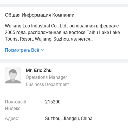
Общая Информация Компании
Wujiang Leo Industrial Co., Ltd., основанная в феврале
2005 года, расположенная на востоке Taihu Lake Lake
Tourist Resort, Wujiang, Suzhou, является
производственным предприятием,
Посмотреть Всё
специализирующимся на индивидуальной обработке
различных прецизионных деталей.
В настоящее время компания прошла различные
Mr. Eric Zhu
отраслевые квалификационные сертификаты, такие
Operations Manager
как ISO9001/14001/16949/13485, и имеет более 400
Business Department
высокоточных станков с ЧПУ, включая 55
отечественных 3- и 4-х осевых обрабатывающих
центров, 6 импортных 5-осевых обрабатывающих
Почтовый
215200
центров MAZAK/MAKINO/DMG и 17 токарных
Индекс:
композиционных станков MAZAK/TSUGAMI; 8 внешних
цилиндрических шлифовальных машин, 4 внутренних
Адрес:
Suzhou, Jiangsu, China
и наружных композитных шлифовальных машин, 1