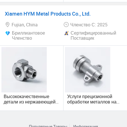
алюминий, нержавеющая
Анодирование Покрытие
сталь, изготовление,
Алюминиевый сплав
Xiamen HYM Metal Products Co., Ltd.
индивидуальные детали
Сталь Латунь Медь
ЧПУ
Металл ЧПУ
Fujian, China
Членство С: 2025
Фрезерование Токарный
станок Обработанное
Бриллиантовое
Сертифицированный
Обработка услуг
Членство
Поставщик
Высококачественные
Услуги прецизионной
детали из нержавеющей
обработки металлов на
стали, изготовленные с
станках с ЧПУ с
помощью ЧПУ, для
возможностями
прецизионного
индивидуального
производства
брендинга
Популярные Товары
Информация