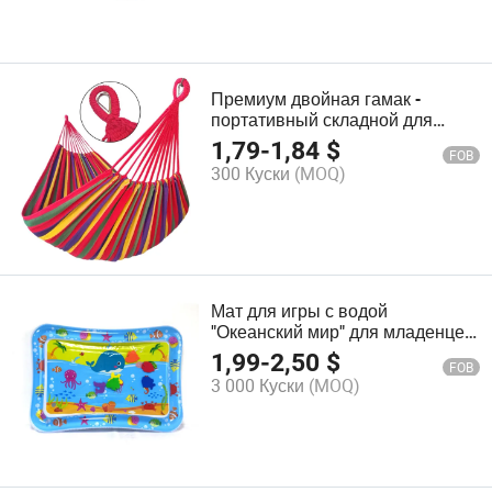
Премиум двойная гамак -
портативный складной для
кемпинга и на открытом воздухе
1,79
-
1,84
$
FOB
300 Куски
(MOQ)
Мат для игры с водой
"Океанский мир" для младенцев,
квадратный, надувной, для
1,99
-
2,50
$
FOB
времени на животе
3 000 Куски
(MOQ)