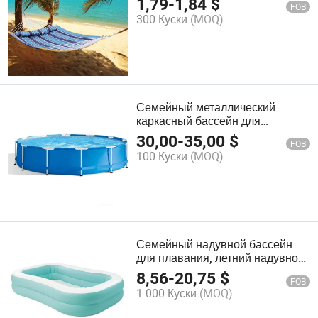
1,79
-
1,84
$
FOB
300 Куски
(MOQ)
Семейный металлический
каркасный бассейн для
взрослых и детей над землёй,
30,00
-
35,00
$
FOB
летний садовый бассейн
100 Куски
(MOQ)
Семейный надувной бассейн
для плавания, летний надувной
детский бассейн для купания
8,56
-
20,75
$
FOB
1 000 Куски
(MOQ)