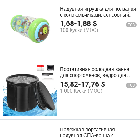
Надувная игрушка для ползания
с колокольчиками, сенсорный
ролик для младенцев и toddlers
1,68
-
1,88
$
FOB
100 Куски
(MOQ)
Портативная холодная ванна
для спортсменов, ведро для
ледяной ванны,
15,82
-
17,76
$
FOB
восстановление, купель
1 000 Куски
(MOQ)
Надежная портативная
надувная СПА-ванна с