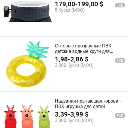
подогревом 4-5 человек с
179,00
-
199,00
$
FOB
массажем Airjet
5 Куски
(MOQ)
Оптовые прозрачные ПВХ
детские водные круги для
плавания с ручкой в виде
1,98
-
2,86
$
FOB
фруктов
3 000 Куски
(MOQ)
Надувная прыгающая корова -
ПВХ игрушка для детей
3,39
-
3,99
$
FOB
3 000 Куски
(MOQ)