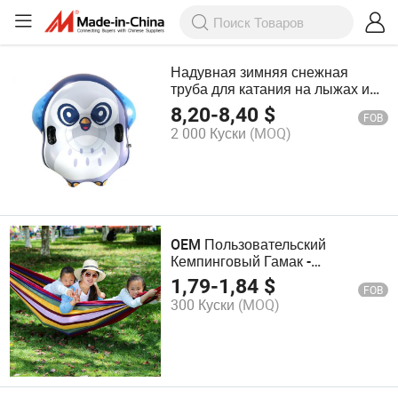
Надувная зимняя снежная
труба для катания на лыжах и
водных развлечений
8,20
-
8,40
$
FOB
2 000 Куски
(MOQ)
OEM Пользовательский
Кемпинговый Гамак -
Портативный из Хлопка с
1,79
-
1,84
$
FOB
Сумкой для Переноски
300 Куски
(MOQ)