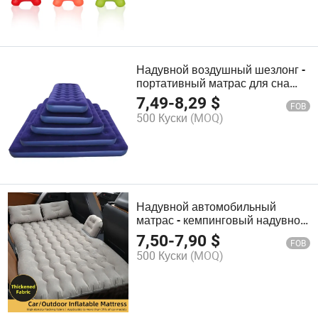
Надувной воздушный шезлонг -
портативный матрас для сна
для дома и улицы
7,49
-
8,29
$
FOB
500 Куски
(MOQ)
Надувной автомобильный
матрас - кемпинговый надувной
матрас для внедорожников и
7,50
-
7,90
$
FOB
путешествий
500 Куски
(MOQ)