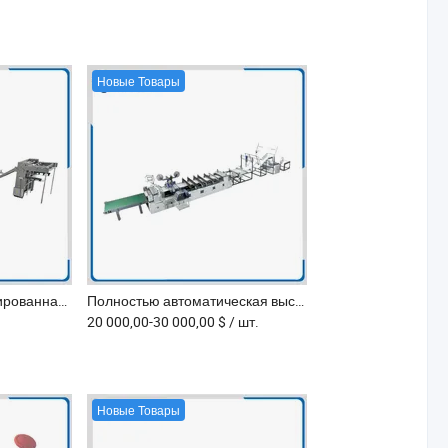
Новые Товары
Полностью автоматизированная линия по производству блокнотов с шитьем и флексографической печатью
Полностью автоматическая высокоскоростная машина для производства пузырьковых конвертов с ламинированием и запечатыванием
20 000,00-30 000,00 $
/ шт.
Новые Товары