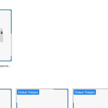
LQ-HTWF-1250 Высокоскоростной безрастворный ламинировщик для гибкой упаковочной пленки
Новые Товары
Новые Товары