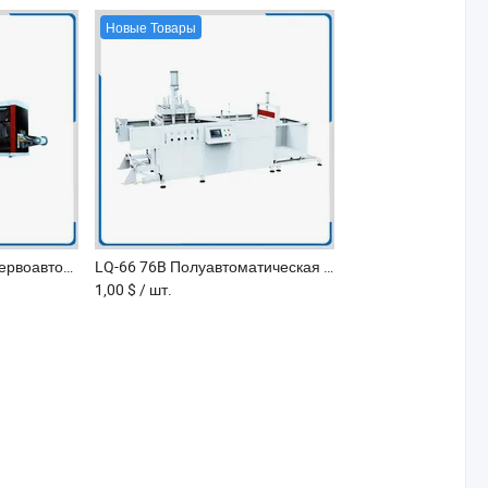
Новые Товары
LQ-70/80 Полностью сервоавтоматическая интегрированная машина для термоформования
LQ-66 76B Полуавтоматическая термоформовочная машина для производства пластиковых контейнеров для еды
1,00 $
/ шт.