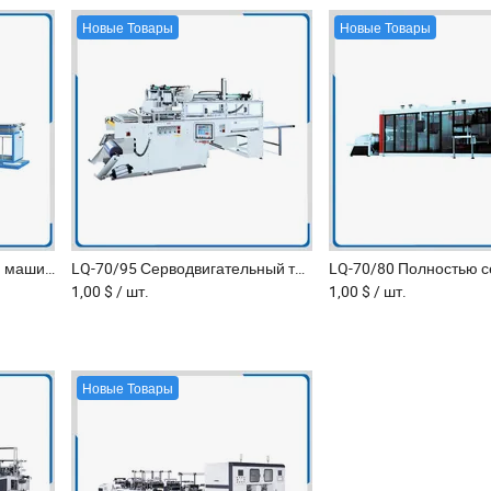
Новые Товары
Новые Товары
LQ-720/1220 Пластиковая машина для вакуумного формования для изготовления крышек коробок подносов
LQ-70/95 Серводвигательный термоформовочный станок для производства крышек под пищевые лотки
1,00 $
/ шт.
1,00 $
/ шт.
Новые Товары