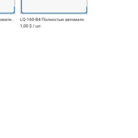
LQ-190-B2 Полностью автоматическая фронтальная машина для выдува пластиковых бутылок из ПЭТ
LQ-160-B4 Полностью автоматическая фронтальная машина для выдува с ручкой для ПЭТ бутылок
1,00 $
/ шт.