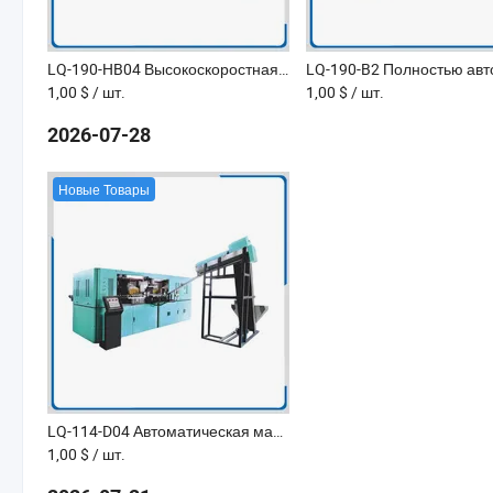
LQ-190-HB04 Высокоскоростная машина для blow molding из пластика для 5L упаковки
1,00 $
/ шт.
1,00 $
/ шт.
2026-07-28
Новые Товары
LQ-114-D04 Автоматическая машина для выдувного формования ПЭТ бутылок
1,00 $
/ шт.