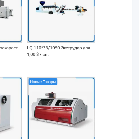
HTYJGD10-1050 Высокоскоростная безвальная ротационная печатная машина для гибкой упаковочной пленки
LQ-110*33/1050 Экструдер для пластиковых листов однослойного и двуслойного типа для ПП ПС
1,00 $
/ шт.
Новые Товары