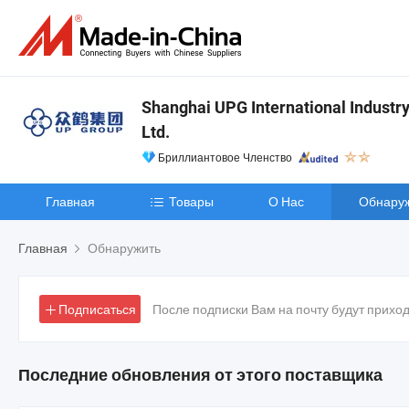
Shanghai UPG International Industry
Ltd.
Бриллиантовое Членство
Главная
Товары
О Нас
Обнару
Главная
Обнаружить
Подписаться
После подписки Вам на почту будут прихо
Последние обновления от этого поставщика