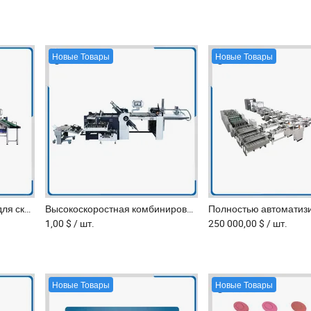
Новые Товары
Новые Товары
Автоматическая машина для склеивания двойных концов обложки для переплета hardcover книг
Высокоскоростная комбинированная складочная машина для коммерческой печати с электрическим ножом
1,00 $
/ шт.
250 000,00 $
/ шт.
Новые Товары
Новые Товары