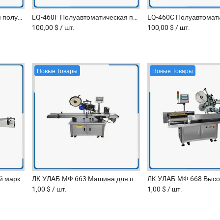
LQ-460H Суперразмерная полусамозарядная швейная машина для постпечатной обработки
LQ-460F Полуавтоматическая программируемая машина для сшивания книг после печати
100,00 $
/ шт.
100,00 $
/ шт.
Новые Товары
Новые Товары
Машина для двусторонней маркировки квадратных и плоских бутылок LQ-ULAB-MF 666
ЛК-УЛАБ-МФ 663 Машина для плоской маркировки для упаковки коробок и пакетов
1,00 $
/ шт.
1,00 $
/ шт.