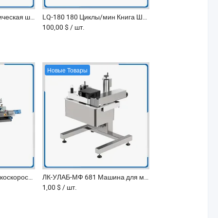
LQ-460C Полуавтоматическая швейная машина для сшивания альбомов
LQ-180 180 Циклы/мин Книга Швейная Машина для Бумажного Переплета
100,00 $
/ шт.
Новые Товары
ЛК-УЛАБ-МФ 668 Высокоскоростная горизонтальная этикетировочная машина
ЛК-УЛАБ-МФ 681 Машина для маркировки боковых этикеток в реальном времени
1,00 $
/ шт.