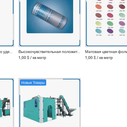
Машина для сортировки по удельному весу в промышленности для обработки легких примесей
Высокочувствительная положительная УФ-ЦТП пластина для офсетной печати
1,00 $
/ кв метр
1,00 $
/ кв метр
Новые Товары