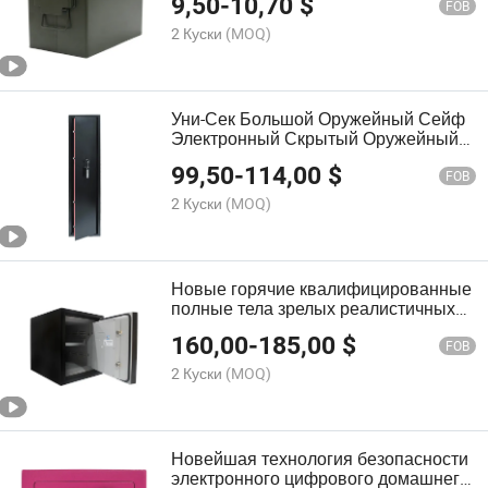
9,50
-
10,70
$
электронные цифровые домашние
FOB
сейфы для патронов
2 Куски
(MOQ)
профессиональное предложение
фабрики (AC-2233)
Уни-Сек Большой Оружейный Сейф
Электронный Скрытый Оружейный
Сейф для Винтовки Оптовая
99,50
-
114,00
$
Продажа в Китае (USG-1535MG6)
FOB
2 Куски
(MOQ)
Новые горячие квалифицированные
полные тела зрелых реалистичных
файлов безопасных тигровых
160,00
-
185,00
$
украшений безопасных
FOB
2 Куски
(MOQ)
Новейшая технология безопасности
электронного цифрового домашнего