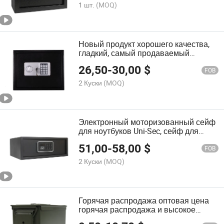
1 шт.
(MOQ)
Новый продукт хорошего качества,
гладкий, самый продаваемый
косметический электронный
26,50
-
30,00
$
цифровой домашний сейф с
FOB
сертификатом CE для горячих
2 Куски
(MOQ)
продаж (USE-300EH)
Электронный моторизованный сейф
для ноутбуков Uni-Sec, сейф для
хранения, депозитный ящик для
51,00
-
58,00
$
отелей с сертификатом CE (USS-
FOB
1950EYT)
2 Куски
(MOQ)
Горячая распродажа оптовая цена
горячая распродажа и высокое
качество самые продаваемые