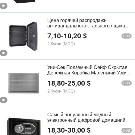
Цена горячей распродажи
антивандального стального ящика
для ключей для дома и офиса
7,10
-
10,20
$
высокого качества
FOB
2 Куски
(MOQ)
Уни-Сек Подземный Сейф Скрытая
Денежная Коробка Маленький Узкий
Сейф Замок (250K)
18,80
-
25,00
$
FOB
2 Куски
(MOQ)
Самый популярный модный
электронный цифровой домашний
сейф с одобрением CE/ISO и
18,30
-
30,00
$
сертификатом CE (USE-200EB)
FOB