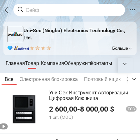
Uni-Sec (Ningbo) Electronics Technology Co.,
Ltd.
Больше
Главная
Товар
Компания
Обнаружить
Контакты
Все
Электронная блокировка
Почтовый ящик
Забр
Уни-Сек Инструмент Авторизации
Цифровая Ключница
Биометрический Ключевой Шкаф
2 600,00
-
8 000,00
$
Сейф Безопасности Электронный
FOB
Хранитель Ключей На Открытом
1 шт.
(MOQ)
Воздухе Из Китая (USCA-0200)