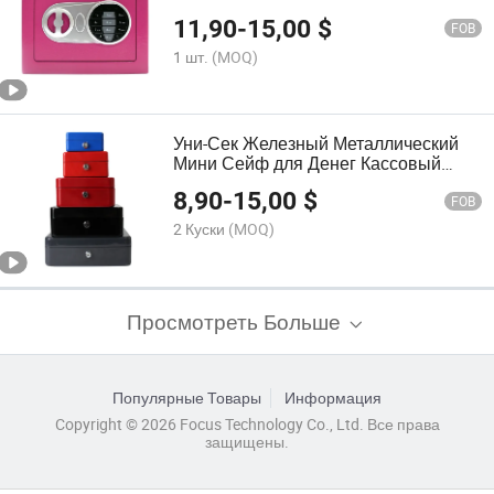
сейфа с сертификатом CE
11,90
-
15,00
$
FOB
1 шт.
(MOQ)
Уни-Сек Железный Металлический
Мини Сейф для Денег Кассовый
Сейф Деньги-Ящик (CB-20)
8,90
-
15,00
$
FOB
2 Куски
(MOQ)
Просмотреть Больше
Популярные Товары
Информация
Copyright © 2026 Focus Technology Co., Ltd. Все права
защищены.