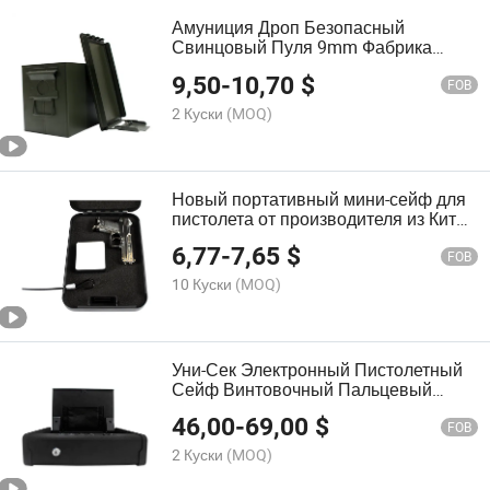
Амуниция Дроп Безопасный
Свинцовый Пуля 9mm Фабрика
Амуниции в Китае
9,50
-
10,70
$
FOB
2 Куски
(MOQ)
Новый портативный мини-сейф для
пистолета от производителя из Китая
(USPS-240C)
6,77
-
7,65
$
FOB
10 Куски
(MOQ)
Уни-Сек Электронный Пистолетный
Сейф Винтовочный Пальцевый
Сейф Биометрический Сейф для
46,00
-
69,00
$
Пистолета для Оружейной Фабрики в
FOB
Китае (USPS-8130F)
2 Куски
(MOQ)