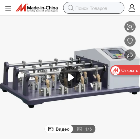
универсальный испытательный аппарат
Кожаный тестер на истирание Табер для кожи Ballyfexinamachine, 
Открыть
Видео
1
/
6