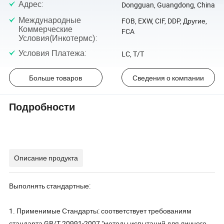
Адрес
:
Dongguan, Guangdong, China
Международные
FOB, EXW, CIF, DDP, Другие,
Коммерческие
FCA
Условия(Инкотермс)
:
Условия Платежа
:
LC, T/T
Больше товаров
Сведения о компании
Подробности
Описание продукта
Выполнять стандартные:
1. Применимые Стандарты: соответствует требованиям
стандарта GB/T 20991-2007 "методы испытаний для личного