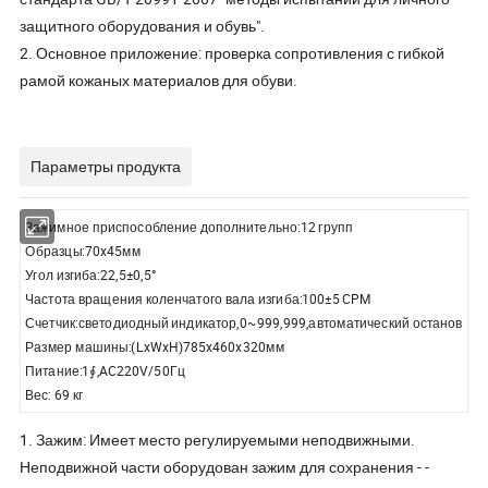
защитного оборудования и обувь".
2. Основное приложение: проверка сопротивления с гибкой
рамой кожаных материалов для обуви.
Параметры продукта
Зажимное приспособление дополнительно:12 групп
Образцы:70x45мм
Угол изгиба:22,5±0,5°
Частота вращения коленчатого вала изгиба:100±5 CPM
Счетчик:светодиодный индикатор,0~999,999,автоматический останов
Размер машины:(LxWxH)785x460x320мм
Питание:1∮,AC220V/50Гц
Вес: 69 кг
1. Зажим: Имеет место регулируемыми неподвижными.
Неподвижной части оборудован зажим для сохранения - -