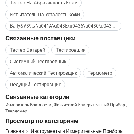
Тестер На Абразивность Кожи
институты и т.д.
Испытатель На Усталость Кожи
Bally&#39;s \u041A\u043E\u0436\u0430\u043D\u044B\u0435 \u0418\u0437\u0433\u0438\u0431 \u0422\u0435\u0441\u0442\u0435\u0440 Массовая покупка
Связанные поставщики
Тестер Батарей
Тестировщик
Системный Тестировщик
Автоматический Тестировщик
Термометр
Ведущий Тестировщик
Связанные категории
Измеритель Влажности
,
Физический Измерительный Прибор
,
Твердомер
Просмотр по категориям
Главная
Инструменты и Измерительные Приборы