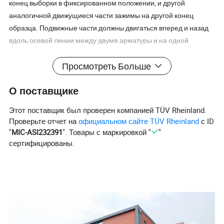
конец выборки в фиксированном положении, и другой
аналогичной движущиеся части зажимы на другой конец
образца. Подвижные части должны двигаться вперед и назад
вдоль осевой линии между двумя арматуры и на одной
горизонтальной плоскости и его хода может быть
Просмотреть Больше
отрегулирована так, что кратчайшее расстояние между двумя
арматуры (13±1)мм, и самое большое расстояние - (57±1)мм.
О поставщике
2. 12 испытательные образцы могут быть проверены в то же
время.
Этот поставщик был проверен компанией TÜV Rheinland.
3. Проверьте скорость: (340-400) раз в минуту.
Проверьте отчет на
официальном сайте TÜV Rheinland
с ID
4.: контроллера подсчета семян, автоматическая функция
"
MIC-ASI232391
". Товары с маркировкой "
"
остановки при достижении заданного количества раз, Power-
сертифицированы.
off функция памяти.
5. Оснащен режущий нож, размер режущего ножа - это
показано на рисунке (единица измерения: мм)
6. Он имеет функцию автоматического возврата к
происхождения после тестирования