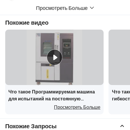
Просмотреть Больше
Похожие видео
Что такое Программируемая машина
Что так
для испытаний на постоянную
гибкос
температуру и влажность -40°C до
воды, 
Просмотреть Больше
150°C вертикальная
ASTM
Похожие Запросы