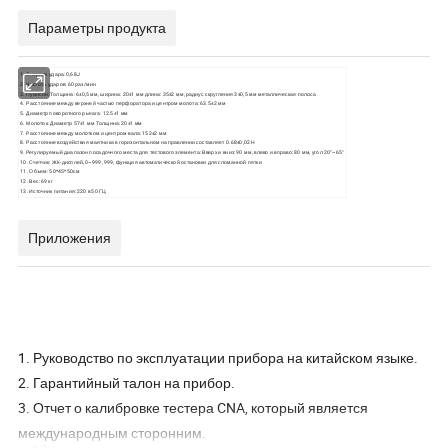
Параметры продукта
1. Энергия удара: 0,68J
2. Частота ударов: 60 раз/мин
3. Пуансон: Толщина: 6±0,5 мм, ширина: 20±1 мм длина: 35±2 мм, радиус скругления 3±0,5 мм металлическая полоса
4. Расстояние между верхней частью перфоратора и центром молота: 63.5±2 мм
5. Диаметр поворотного рычага: 12.5±1 мм
6. Молоток: Диаметр 57±1 мм Толщина: 20±1 мм
7. Расстояние между молотком и центром вала: 152±2 мм
8. Расстояние воздействия маятника в горизонтальном направлении составляет 0.68±0,02 Н
9. Регулируемый диапазон посадочного места для тестового элемента: Вверх и вниз: 90 мм, влево и вправо: 80 мм, угол 20°~65°
10. Счетчик: ЖК-дисплей, 0~999, 999, функция автоматической остановки для сломанной пятки
11. Объем: 50*45*50см
12. Вес: 69 кг
13. Источник питания: 220 в 50 ГЦ
Приложения
1. Руководство по эксплуатации прибора на китайском языке.
2. Гарантийный талон на прибор.
3. Отчет о калибровке тестера CNA, который является
международным сторонним.