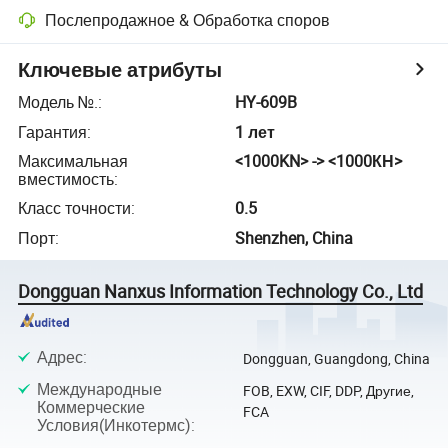
Послепродажное & Обработка споров
Ключевые атрибуты
Модель №.
:
HY-609B
Гарантия
:
1 лет
Максимальная
<1000KN> -> <1000КН>
вместимость
:
Класс точности
:
0.5
Порт
:
Shenzhen, China
Dongguan Nanxus Information Technology Co., Ltd
Адрес
:
Dongguan, Guangdong, China
Международные
FOB, EXW, CIF, DDP, Другие,
Коммерческие
FCA
Условия(Инкотермс)
: