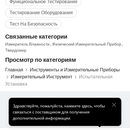
Функциональное Тестирование
Тестирование Оборудования
Тест На Безопасность
Связанные категории
Измеритель Влажности
,
Физический Измерительный Прибор
,
Твердомер
Просмотр по категориям
Главная
Инструменты и Измерительные Приборы
Измерительный Инструмент
Испытательная
Установка
Популярные Товары
Цена На Популярные Товары
Здравствуйте
,
пожалуйста, нажмите здесь, чтобы
Оптом Горячие Товары
Звездный покупатель
ПК Сайт
связаться с поставщиком для получения
Информация
дополнительной информации.
О нас
Пользовательское соглашение
Политика конфиденциальности
Контакты