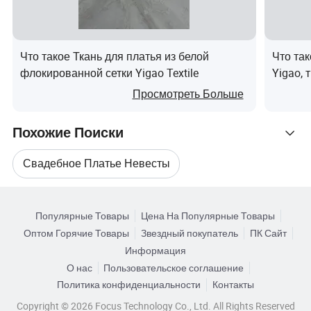
Ирландии и т.д.
LVSI BRIDAL также предоставляет индивидуальные
свадебные платья для клиентов. Мы приветствуем
Что такое Ткань для платья из белой
Что та
частных невест и комнат в море. Мы также
флокированной сетки Yigao Textile
Yigao, 
приветствуем оптовиков/свадебных консультантов
Просмотреть Больше
дома/фотографа/свадебных консультантов, или
только свадебных влюбленных связаться с нами.
Похожие Поиски
Независимо от того, являетесь ли вы невестой,
Свадебное Платье Невесты
оптовым продавцом или продавцом, мы рады
предоставить вам лучший сервис.
Связанные Категории
Свадебные Платья Свадебное Платье Платье
Мы надеемся на установление долгосрочных деловых
Популярные Товары
Цена На Популярные Товары
Поиск по Категориям
отношений с Вами и на поиск взаимного развития
Оптом Горячие Товары
Звездный покупатель
ПК Сайт
Свадебное Платье Для Невесты
между нами!
Информация
О нас
Пользовательское соглашение
Свадебное Вечернее Платье Для Невесты
ЧАСТО ЗАДАВАЕМЫЕ ВОПРОСЫ
Политика конфиденциальности
Контакты
Q:сколько лет опыта в проектировании, производстве,
Copyright © 2026 Focus Technology Co., Ltd. All Rights Reserved