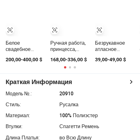
сердечко,
кружевным
вырезом,
квинсеньера,
шлейфом от
кружевным
кружевное,
Tiger Hill, белое
корсетом и
вечернее платье
сатиновое
фатином в стиле
для женщин,
русалки с
свадебное
шлейфом цвета
платье, платье
слоновой кости
Белое
Ручная работа,
Безрукавное
для девочек,
свадебное
принцесса,
атласное
выпускное
платье с
розовый, без
свадебное
платье
200,00-400,00 $
168,00-336,00 $
39,00-49,00 $
длинными
бретелек,
платье с бантом,
рукавами и
сердечко,
свадебное
юбкой в форме
куинсеньера,
платье А-
шара,
кружево,
силуэта с
Краткая Информация
украшенное
вечерние платья
корсетом,
бисерными
для женщин,
настраиваемое
Модель №.:
20910
кружевными
свадебные
платье для
Стиль:
Русалка
аппликациями
платья, платье
полных невест,
для выпускного
элегантное
Материал:
100% Полиэстер
бала
свадебное
платье цвета
Втулки:
Спагетти Ремень
слоновой кости
Длина Платья:
во Всю Длину