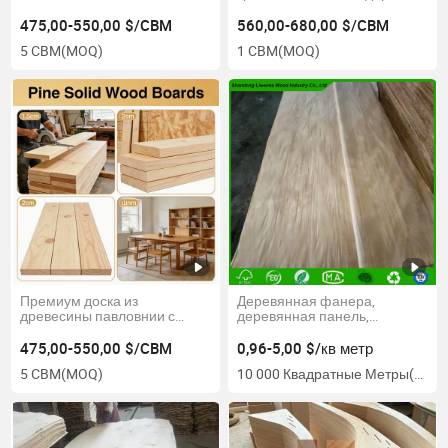
прочности, для
ламелями из древесины
архитектурного
попла CE
475,00-550,00 $/CBM
560,00-680,00 $/CBM
использования
5 CBM
(MOQ)
1 CBM
(MOQ)
Премиум доска из
Деревянная фанера,
древесины павловнии с
деревянная панель,
еловой лицевой стороной
массивная фанера
для мебели,
475,00-550,00 $/CBM
0,96-5,00 $/кв метр
производственная сосновая
5 CBM
(MOQ)
10 000 Квадратные Метры
(MOQ)
древесина в США