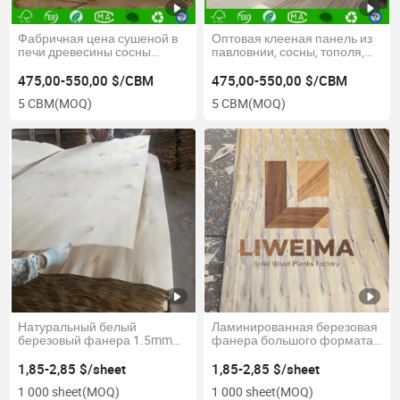
Фабричная цена сушеной в
Оптовая клееная панель из
печи древесины сосны
павловнии, сосны, тополя,
Новой Зеландии, доски
кедра, березы и ели,
сосны высшего сорта для
массивная древесина для
475,00-550,00 $/CBM
475,00-550,00 $/CBM
производства мебели
мебели, строительства и
5 CBM
(MOQ)
5 CBM
(MOQ)
индивидуальных проектов
Натуральный белый
Ламинированная березовая
березовый фанера 1.5mm
фанера большого формата
толстый длинный лист для
1.5mm для производства
LVL
мебели
1,85-2,85 $/sheet
1,85-2,85 $/sheet
1 000 sheet
(MOQ)
1 000 sheet
(MOQ)