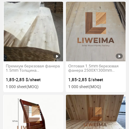
Премиум березовая фанера
Оптовая 1.5mm березовая
1.5mm Толщина
фанера 2500X1300mm
2500X1300mm для
натуральная древесная
производства дверей
фанера для фанеры
1,85-2,85 $/sheet
1,85-2,85 $/sheet
1 000 sheet
(MOQ)
1 000 sheet
(MOQ)