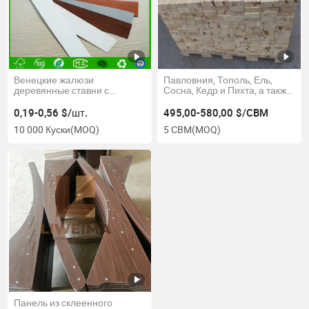
Венецкие жалюзи
Павловния, Тополь, Ель,
деревянные ставни с
Сосна, Кедр и Пихта, а также
ламелями для окон
8%-12% Влажность
распиленной древесины
0,19-0,56 $/шт.
495,00-580,00 $/CBM
10 000 Куски
(MOQ)
5 CBM
(MOQ)
Панель из склеенного