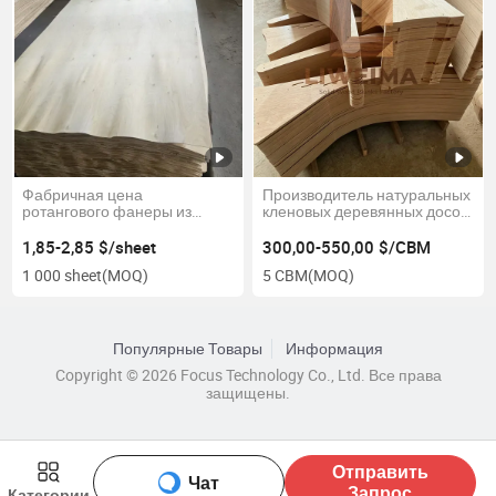
Фабричная цена
Производитель натуральных
ротангового фанеры из
кленовых деревянных досок
березы длинного ядра
для индивидуальных полок
2500X1300mm для мебели
1,85-2,85 $/sheet
300,00-550,00 $/CBM
1 000 sheet
(MOQ)
5 CBM
(MOQ)
Популярные Товары
Информация
Copyright © 2026 Focus Technology Co., Ltd. Все права
защищены.
Отправить
Чат
Запрос
Категории