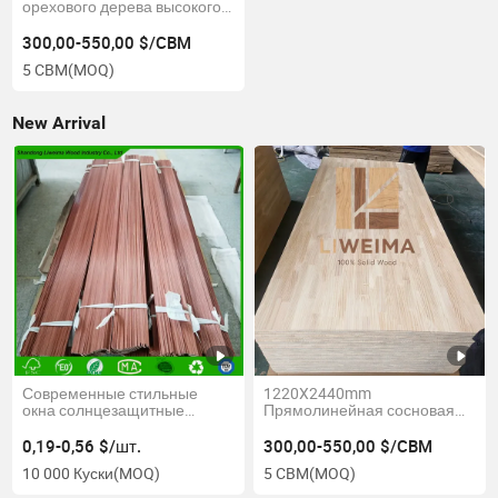
орехового дерева высокого
качества для офисных полок
300,00-550,00 $/CBM
5 CBM
(MOQ)
New Arrival
Современные стильные
1220X2440mm
окна солнцезащитные
Прямолинейная сосновая
жалюзи из павловнии /
пальцевая соединительная
сосны / тополя / березы
доска для использования в
0,19-0,56 $/шт.
300,00-550,00 $/CBM
интерьере
10 000 Куски
(MOQ)
5 CBM
(MOQ)