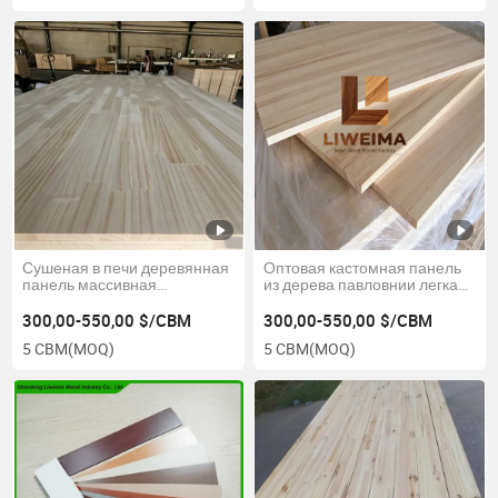
Сушеная в печи деревянная
Оптовая кастомная панель
панель массивная
из дерева павловнии легкая
деревянная доска клееная
массивная деревянная
ламинированная доска
панель для мебели
300,00-550,00 $/CBM
300,00-550,00 $/CBM
5 CBM
(MOQ)
5 CBM
(MOQ)