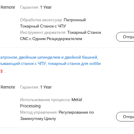
:
Remote
Гарантия:
1 Year
Обработка аксессуар:
Патронный
Токарный Станок с ЧПУ
я
Инструмент держателя:
Токарный Станок
Отпр
CNC с Одним Резцедержателем
 патроном, двойным шпинделем и двойной башней,
ывающий станок с ЧПУ, токарный станок для хобби
...
 $
:
Remote
Гарантия:
1 Year
Использование процесса:
Metal
Processing
Метод управления:
Регулирование по
Отпр
Замкнутому Циклу