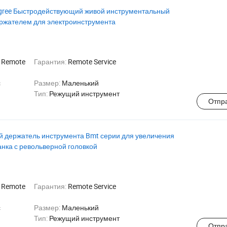
gree Быстродействующий живой инструментальный
держателем для электроинструмента
:
Remote
Гарантия:
Remote Service
с
Размер:
Маленький
Тип:
Режущий инструмент
Отпр
й держатель инструмента Bmt серии для увеличения
анка с револьверной головкой
:
Remote
Гарантия:
Remote Service
с
Размер:
Маленький
Тип:
Режущий инструмент
Отпр