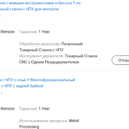
ок с живыми инструментами и без оси Y по
рный станок с ЧПУ для металла
 ...
:
Remote
Гарантия:
1 Year
Обработка аксессуар:
Патронный
Токарный Станок с ЧПУ
я
Инструмент держателя:
Токарный Станок
Отпр
CNC с Одним Резцедержателем
к с ЧПУ с осью Y Многофункциональный
 с ЧПУ с задней бабкой
/ ...
$
:
Remote
Гарантия:
1 Year
Использование процесса:
Metal
Processing