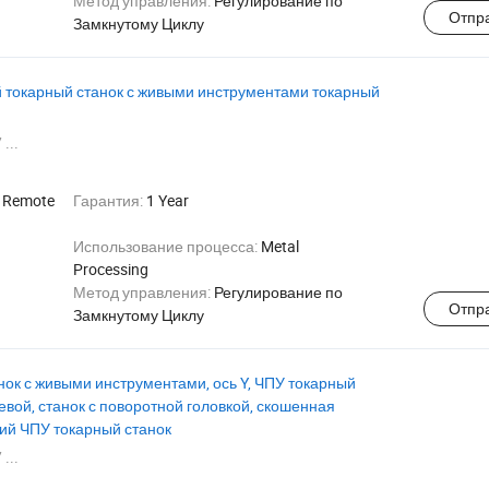
Метод управления:
Регулирование по
Отпр
Замкнутому Циклу
токарный станок с живыми инструментами токарный
 ...
:
Remote
Гарантия:
1 Year
Использование процесса:
Metal
Processing
Метод управления:
Регулирование по
Отпр
Замкнутому Циклу
ок с живыми инструментами, ось Y, ЧПУ токарный
евой, станок с поворотной головкой, скошенная
ий ЧПУ токарный станок
 ...