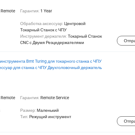
:
Remote
Гарантия:
1 Year
Обработка аксессуар:
Центровой
Токарный Станок с ЧПУ
я
Инструмент держателя:
Токарный Станок
Отпр
CNC с Двумя Резцедержателями
нструмента Bmt Turing для токарного станка с ЧПУ
суар для станка с ЧПУ Двухголовочный держатель
:
Remote
Гарантия:
Remote Service
с
Размер:
Маленький
Тип:
Режущий инструмент
Отпр