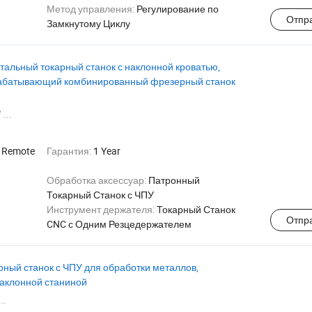
Метод управления:
Регулирование по
Отпр
Замкнутому Циклу
тальный токарный станок с наклонной кроватью,
рабатывающий комбинированный фрезерный станок
 ...
:
Remote
Гарантия:
1 Year
Обработка аксессуар:
Патронный
Токарный Станок с ЧПУ
я
Инструмент держателя:
Токарный Станок
Отпр
CNC с Одним Резцедержателем
ный станок с ЧПУ для обработки металлов,
наклонной станиной
..