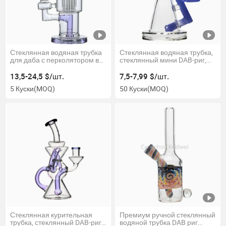
Стеклянная водяная трубка
Стеклянная водяная трубка,
для даба с перколятором в
стеклянный мини DAB-риг,
виде дерева с руками
цветной мундштук,
стеклянный DAB-риг
13,5-24,5 $/шт.
7,5-7,99 $/шт.
5 Куски
(MOQ)
50 Куски
(MOQ)
Стеклянная курительная
Премиум ручной стеклянный
трубка, стеклянный DAB-риг,
водяной трубка DAB риг