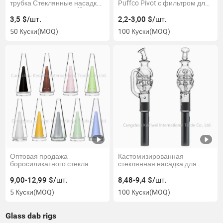
трубка Стеклянные насадки
Puffco Pivot с фильтром для
и аксессуары для Puffco
курения
Peak Og и PRO
3,5 $/шт.
2,2-3,00 $/шт.
50 Куски
(MOQ)
100 Куски
(MOQ)
Оптовая продажа
Кастомизированная
боросиликатного стекла
стеклянная насадка для
замены верхней части
курения Puffco Pivot Peak
Puffco Peak PRO для
PRO
9,00-12,99 $/шт.
8,48-9,4 $/шт.
курительных трубок
5 Куски
(MOQ)
100 Куски
(MOQ)
Glass dab rigs