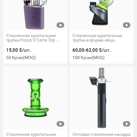
Стеклянная курительная
Стеклянная курительная
трубка Focus V Carta Top -
трубка в форме яйца
стеклянное приспособление
динозавра - насадка для
для Carta
Puffco Peak PRO
15,00 $/шт.
60,00-62,00 $/шт.
50 Куски
(MOQ)
100 Куски
(MOQ)
Стеклянная курительная
Оптовая стеклянная насадка