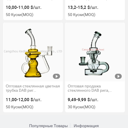
стеклянный рециркулятор с
мини риг набор для курения
перколятором
10,00-11,00 $/шт.
13,2-15,2 $/шт.
50 Куски
(MOQ)
50 Куски
(MOQ)
Оптовая стеклянная цветная
Оптовая продажа
трубка DAB риг
стеклянного DAB рига,
рециркулятор с
стеклянная водопроводная
перколятором с
труба-рекайлер
11,00-12,00 $/шт.
9,49-9,99 $/шт.
отверстиями
50 Куски
(MOQ)
30 Куски
(MOQ)
Популярные Товары
Информация