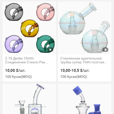
2.76 Дюйм 10mm
Стеклянная курительная
Соединение Стекло Рак
трубка супер 7mm толстая
Цветные Мини Риги
мини-глобусная стеклянная
даб-риг с матричным
10,00 $/шт.
10,00-10,5 $/шт.
перколятором
100 Куски
(MOQ)
100 Куски
(MOQ)