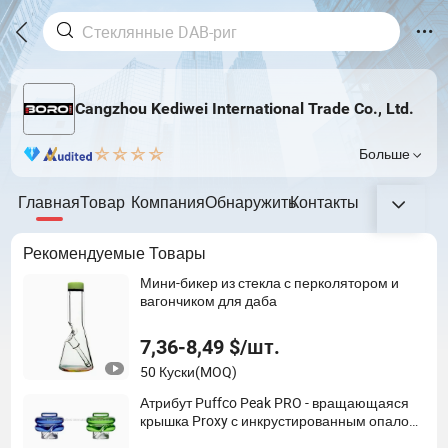
Cangzhou Kediwei International Trade Co., Ltd.
Больше
Главная
Товар
Компания
Обнаружить
Контакты
Рекомендуемые Товары
Мини-бикер из стекла с перколятором и
вагончиком для даба
7,36-8,49 $/шт.
50 Куски
(MOQ)
Атрибут Puffco Peak PRO - вращающаяся
крышка Proxy с инкрустированным опалом
для курительных аксессуаров