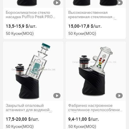
Боросиликатное стекло
Высококачественная
насадка Puffco Peak PRO
креативная стеклянная
курительная водяная трубка
насадка для курения Puffco
стеклянная верхняя часть
Peak PRO
13,5-15,9 $/шт.
15,00-17,8 $/шт.
50 Куски
(MOQ)
50 Куски
(MOQ)
Закрытый опаловый
Фабрично настроенное
аттачмент для водяной
стеклянное приспособление
курительной трубки Puffco
Puffco Peak PRO для замены
Peak PRO
сухой курительной трубки с
17,5-20,00 $/шт.
9,4-11,00 $/шт.
вращающимся ДНК,
50 Куски
(MOQ)
50 Куски
(MOQ)
заключенным в опал