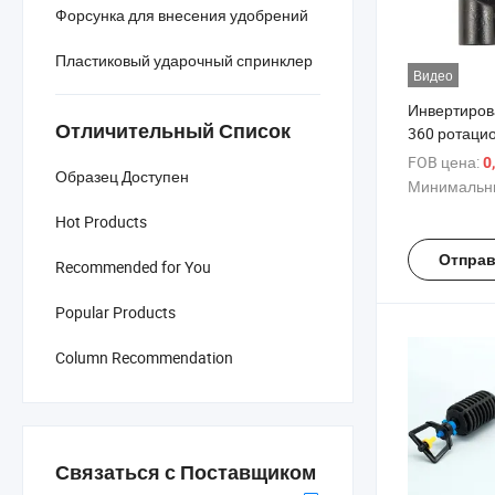
Форсунка для внесения удобрений
Пластиковый ударочный спринклер
Видео
Инвертиров
Отличительный Список
360 ротаци
распылител
FOB цена:
0
Образец Доступен
сада и газо
Минимальны
Hot Products
Отправ
Recommended for You
Popular Products
Column Recommendation
Связаться с Поставщиком