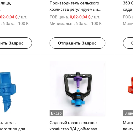
плица,
Производитель сельского
360 
хозяйства регулируемый
сада
лители,
спринклер производитель
расп
/ шт.
FOB цена:
/ шт.
FOB 
,02-0,04 $
0,02-0,04 $
онтаж, ударный,
полив теплицы микро
тума
й Заказ:
100 Куски
Минимальный Заказ:
100 Куски
Мини
анный,
спринклер пластик
расп
ный, сопло,
ыление,
ить Запрос
Отправить Запрос
, подвесной
Видео
Виде
ылитель
Садовый газон сельское
Микр
ого типа для
хозяйство 3/4 дюймовая
вент