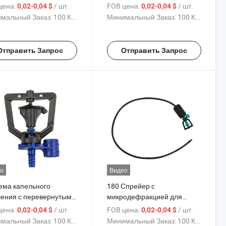
в микро
головка распылителя с
цена:
/ шт.
FOB цена:
/ шт.
0,02-0,04 $
0,02-0,04 $
ылительный сопло
преломляющей насадкой
мальный Заказ:
100 Куски
Минимальный Заказ:
100 Куски
80/360 градус
для системы орошения
омления для полива
Отправить Запрос
Отправить Запрос
о
Видео
ема капельного
180 Спрейер с
ения с перевернутым
микродефракцией для
нклером высшего
орошения сельского
цена:
/ шт.
FOB цена:
/ шт.
0,02-0,04 $
0,02-0,04 $
ства
хозяйства и садоводства
мальный Заказ:
100 Куски
Минимальный Заказ:
100 Куски