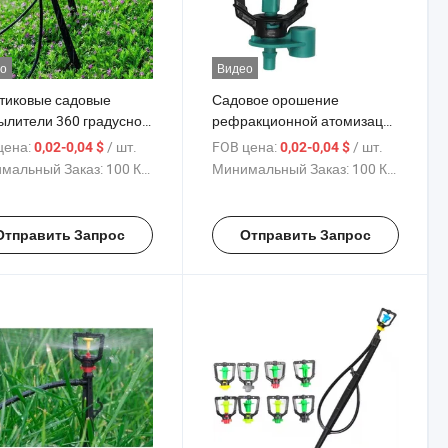
о
Видео
тиковые садовые
Садовое орошение
ылители 360 градусное
рефракционной атомизации
льное орошение
ротационное сельское и
цена:
/ шт.
FOB цена:
/ шт.
0,02-0,04 $
0,02-0,04 $
ционный
лесное орошение
мальный Заказ:
100 Куски
Минимальный Заказ:
100 Куски
ораспылитель 360
микроспринклером
ающийся распылитель
Отправить Запрос
Отправить Запрос