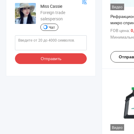
Miss Cassie
Видео
Foreign trade
Рефракцион
salesperson
микро спри
Чат
системы ор
FOB цена:
0
сельскохоз
Минимальны
системы, с
Отправ
Отправить
Видео