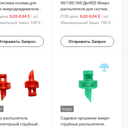
Система полива для
90/180/360 ДегREE Микро
 с микродождевателем,
распылители для систем
ылитель для газона,
полива в саду
цена:
/ шт.
FOB цена:
/ шт.
0,02-0,04 $
0,02-0,04 $
нная форсунка для
Рефракционный спринклер
мальный Заказ:
100 Куски
Минимальный Заказ:
100 Куски
ыления воды
Отправить Запрос
Отправить Запрос
о
Видео
о распылитель
Садовое орошение микро-
иляторный струйный
струйные распылители