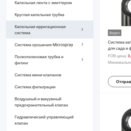
Капельная лента с эмиттером
Круглая капельная трубка
Капельная ирригационная
система
Видео
Система ка
Система орошения Microspray
для сада и
FOB цена:
0
Полиэтиленовая трубка и
Минимальны
фитинг
Система мини-клапанов
Отправ
Система фильтрации
Воздушный и вакуумный
предохранительный клапан
Гидравлический управляющий
клапан