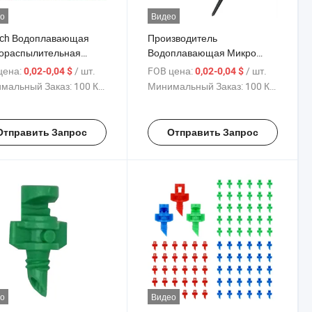
о
Видео
nch Водоплавающая
Производитель
ораспылительная
Водоплавающая Микро
ционная система
Распылительная
цена:
/ шт.
FOB цена:
/ шт.
0,02-0,04 $
0,02-0,04 $
ения для сельского
Ротационная Система
мальный Заказ:
100 Куски
Минимальный Заказ:
100 Куски
йства. Отзывы пока
Орошения Мистирующий
тствуют
Распылитель Сельское
Хозяйство Орошение.
Отправить Запрос
Отправить Запрос
Отзывы пока отсутствуют
о
Видео