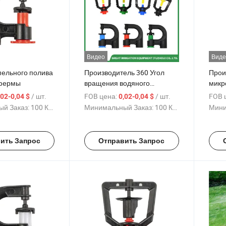
Видео
Виде
пельного полива
Производитель 360 Угол
Прои
 фермы
вращения водяного
микр
микрораспылителя для
пере
/ шт.
FOB цена:
/ шт.
FOB 
,02-0,04 $
0,02-0,04 $
системы орошения
рота
й Заказ:
100 Куски
Минимальный Заказ:
100 Куски
Мини
сельского хозяйства
расп
орош
ить Запрос
Отправить Запрос