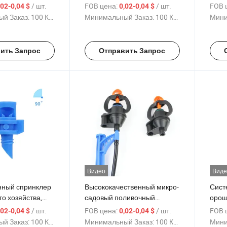
 орошения,
резьба пластиковый
поли
/ шт.
FOB цена:
/ шт.
FOB 
,02-0,04 $
0,02-0,04 $
пыляющая
импульсный распылитель
расп
й Заказ:
100 Куски
Минимальный Заказ:
100 Куски
Мини
0/180/360
автоматической системы
90/1
ломления,
орошения оборудования
прел
ить Запрос
Отправить Запрос
Видео
Виде
ный спринклер
Высококачественный микро-
Сист
го хозяйства,
садовый поливочный
орош
ада,
капельный эмиттер
спри
/ шт.
FOB цена:
/ шт.
FOB 
,02-0,04 $
0,02-0,04 $
ель микро
распылитель
каче
й Заказ:
100 Куски
Минимальный Заказ:
100 Куски
Мини