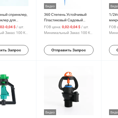
Видео
Виде
ный спринклер,
360 Степень Устойчивый
1/2i
нклер для
Пластиковый Садовый
микр
ошения,
Насадка Распылитель
рота
/ шт.
FOB цена:
/ шт.
FOB 
,02-0,04 $
0,02-0,04 $
яйственной
Микро Распылитель
орош
й Заказ:
100 Куски
Минимальный Заказ:
100 Куски
Мини
адовой системы
Система Орошения
хозя
Вращающийся Капельный
отсу
Полив
ить Запрос
Отправить Запрос
Видео
Виде