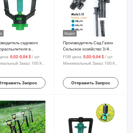
о
Видео
зводитель садового
Производитель Сад Газон
ораспылителя в
Сельское хозяйство 3/4
вернутом положении
Дюймовая резьба Головка
цена:
/ шт.
FOB цена:
/ шт.
0,02-0,04 $
0,02-0,04 $
ционного мини-
пластикового импульсного
мальный Заказ:
100 Куски
Минимальный Заказ:
100 Куски
ылителя для полива и
распылителя
ения
Автоматическая система
орошения оборудования
Отправить Запрос
Отправить Запрос