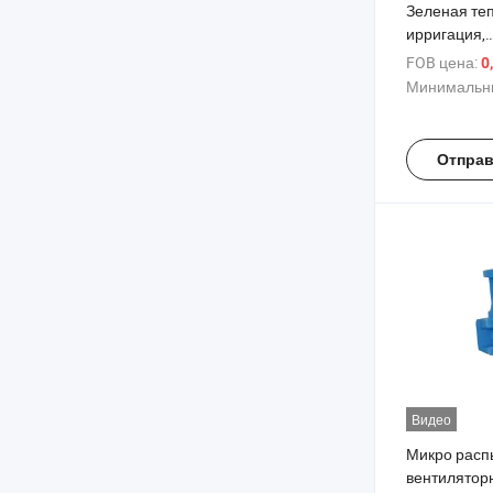
Зеленая те
ирригация,
микрораспы
FOB цена:
0
наземный м
Минимальны
атомизиров
рефракцион
поток, расп
Отправ
охлаждение
Видео
Микро расп
вентиляторн