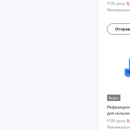
капельного
FOB цена:
0
микро рас
Минимальны
форсунка 9
градус пре
спринклер
Отправ
Видео
Рефракцион
для сельско
орошение с
FOB цена:
0
производит
Минимальны