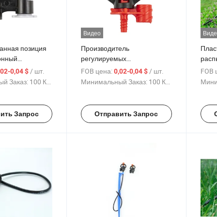
Видео
Виде
анная позиция
Производитель
Плас
онный
регулируемых
расп
ь для орошения
распылителей для
капе
/ шт.
FOB цена:
/ шт.
FOB 
,02-0,04 $
0,02-0,04 $
на
сельского хозяйства Китай
рота
й Заказ:
100 Куски
Минимальный Заказ:
100 Куски
Мини
Система орошения теплиц
микр
микрораспылитель пластик
вращ
ить Запрос
Отправить Запрос