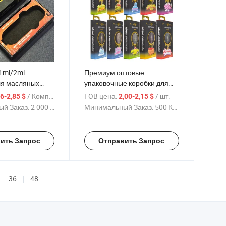
1ml/2ml
Премиум оптовые
ля масляных
упаковочные коробки для
стиль Муha с
пустых ручек Muha M в США,
/ Комплект
FOB цена:
/ шт.
,6-2,85 $
2,00-2,15 $
 арта Dabwoods,
доступные оптовые
й Заказ:
2 000 Комплекты
Минимальный Заказ:
500 Куски
, Jungle Boys
решения для упаковки
пустых ручек Muha M
ить Запрос
Отправить Запрос
36
48