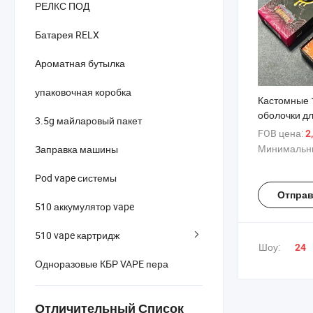
РЕЛКС ПОД
Батарея RELX
Ароматная бутылка
упаковочная коробка
Кастомные 
оболочки д
3.5g майларовый пакет
устройств - 
FOB цена:
2
вариантами
Минимальны
Заправка машины
Hidden Hills
Pod vape системы
Отправ
510 аккумулятор vape
510 vape картридж
Шоу:
24
Одноразовые КБР VAPE пера
Отличительный Список