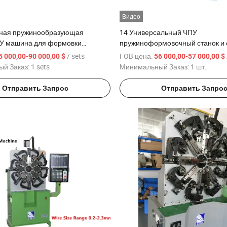
Видео
ная пружинообразующая
14 Универсальный ЧПУ
У машина для формовки
пружиноформовочный станок и 
гибки
/ sets
FOB цена:
5 000,00-90 000,00 $
56 000,00-57 000,00 $
й Заказ:
1 sets
Минимальный Заказ:
1 шт.
Отправить Запрос
Отправить Запро