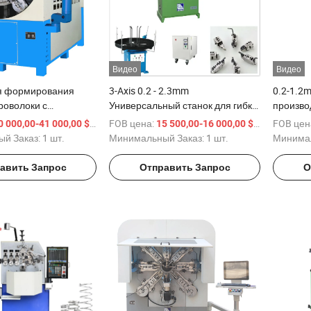
Видео
Видео
я формирования
3-Axis 0.2 - 2.3mm
0.2-1.2
роволоки с
Универсальный станок для гибки
произво
ым количеством
проволоки с ЧПУ
пружин
/ шт.
FOB цена:
/ шт.
FOB цен
0 000,00-41 000,00 $
15 500,00-16 000,00 $
надцать и высокой
Автоматический станок для
й Заказ:
1 шт.
Минимальный Заказ:
1 шт.
Минимал
производства пружин Станок для
намотки пружин
авить Запрос
Отправить Запрос
О