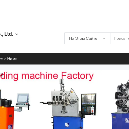
, Ltd.
На Этом Сайте
ся с Нами