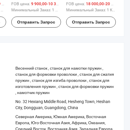
пружин/ намотки/
ЧПУ машина для
FOB цена:
/ шт.
FOB цена:
/ шт.
/
 $
9 900,00-10 300,00 $
18 000,00-20 000,00 $
компрессионная машина
формования проволоки
.
Минимальный Заказ:
1 шт.
Минимальный Заказ:
1 Комплект
с двумя осями
с
Отправить Запрос
Отправить Запрос
‪Весенний станок‬
,
‪станок для намотки пружин‬
,
‪станок для формовки проволоки‬
,
‪станок для сжатия
пружин‬
,
‪станок для изгиба проволоки‬
,
‪станок для
изготовления пружин‬
,
‪станок для формовки пружин‬
,
‪намотчик пружин‬
No. 32 Hexiang Middle Road, Hesheng Town, Heshan
City, Dongguan, Guangdong, China
Северная Америка, Южная Америка, Восточная
Европа, Юго-Восточная Азия, Африка, Океания,
Средний Восток, Восточная Азия, Западная Европа