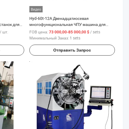
Видео
Hyd-60t-12A Двенадцатиосевая
станок для
многофункциональная ЧПУ машина для
формирования пружин
/ шт.
FOB цена:
/ sets
73 000,00-85 000,00 $
Минимальный Заказ:
1 sets
с
Отправить Запрос