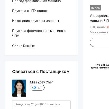
Провод формовочная машина
Видео
Пружина с ЧПУ станок
Универсаль
машина, ЧП
Натяжение пружины машины
проволоки
FOB цена:
7
Пружина формовочная машина с
Минимальны
ЧПУ
Серия Decoiler
Связаться с Поставщиком
Miss Zoey Chen
Чат