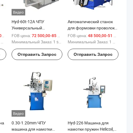
Видео
Hyd-60t-12A ЧПУ
Автоматический станок
Универсальный
для формовки проволоки
я
Пружинный Ротационный
с 7 осями
FOB цена:
/ шт.
FOB цена:
/ sets
/
 $
72 500,00-85 000,00 $
48 500,00-51 500,00 $
ля
Проволочно-
.
Минимальный Заказ:
1 sets
Минимальный Заказ:
1 шт.
формирующий Машина
с
Отправить Запрос
Отправить Запрос
Видео
на
0.30-1.20mm ЧПУ
Hyd-226 Машина для
машина для намотки
намотки пружин Helicoil,