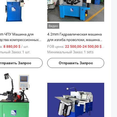
Видео
mm ЧПУ Машина для
4.2mm Гидравлическая машина
дства компрессионных
для изгиба проволоки, машина
для формирования пружин
а:
/ шт.
FOB цена:
/ sets
8 880,00 $
22 500,00-24 500,00 $
ьный Заказ:
1 шт.
Минимальный Заказ:
1 sets
тправить Запрос
Отправить Запрос