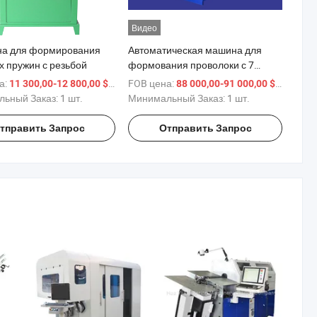
Видео
на для формирования
Автоматическая машина для
х пружин с резьбой
формования проволоки с 7
осевым пружинным станком для
а:
/ шт.
FOB цена:
/ шт.
11 300,00-12 800,00 $
88 000,00-91 000,00 $
изгиба проволоки
ьный Заказ:
1 шт.
Минимальный Заказ:
1 шт.
тправить Запрос
Отправить Запрос