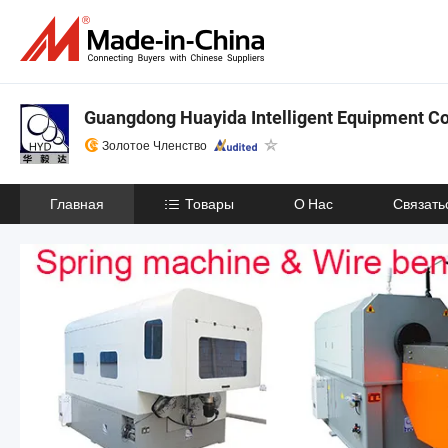
Guangdong Huayida Intelligent Equipment Co.
Золотое Членство
Главная
Товары
О Нас
Связать