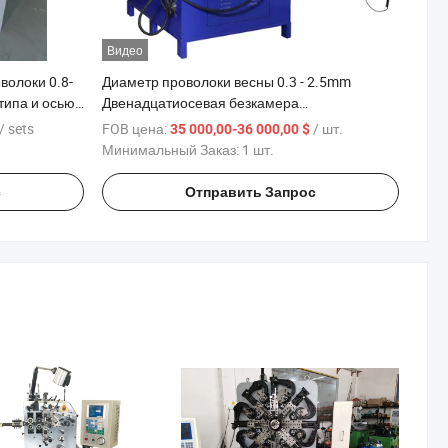
Видео
олоки 0.8-
Диаметр проволоки весны 0.3 - 2.5mm
типа и осью
Двенадцатиосевая безкамера
универсальная пружинная машина
/ sets
FOB цена:
/ шт.
35 000,00-36 000,00 $
Минимальный Заказ:
1 шт.
с
Отправить Запрос