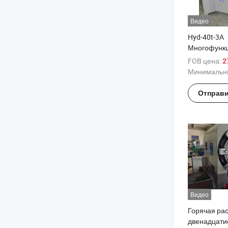
Видео
Hyd-40t-3A
Многофунк
компьютер
FOB цена:
27
пружинный 
Минимальны
для формо
проволоки
Отправи
Видео
Горячая ра
двенадцати