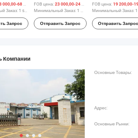
-
компрессионная машина
пружинная машина
FOB цена:
/ sets
FOB цена:
/ шт.
 000,00-68 000,00 $
23 000,00-24 000,00 $
19 200,00-19 600,00
го станка
с тремя осями
й Заказ:
1 sets
Минимальный Заказ:
1 шт.
Минимальный Заказ:
1 шт
ого
 станка
ть Запрос
Отправить Запрос
Отправить Запро
 Компании
Основные Товары:
Адрес:
Основные Рынки: