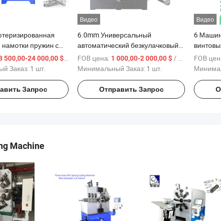
Видео
Видео
ютеризированная
6.0mm Универсальный
6 Маши
 намотки пружин с
автоматический безкулачковый
винтовы
роволоки 1.0 -
станок для формирования
/ шт.
FOB цена:
/ шт.
FOB цен
3 500,00-24 000,00 $
1 000,00-2 000,00 $
orsion
пружин с вращающимся
й Заказ:
1 шт.
Минимальный Заказ:
1 шт.
Минимал
механизмом
авить Запрос
Отправить Запрос
О
ng Machine