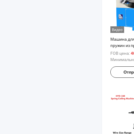
Видео
Машина дл
пружин из п
максимальн
FOB цена:
4
осей четыр
Минимальны
точностью
Отпр