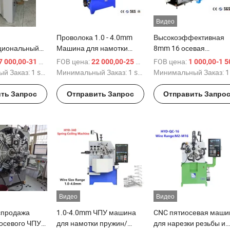
Видео
Проволока 1.0 - 4.0mm
Высокоэффективная
циональный
Машина для намотки
8mm 16 осевая
ный
компрессионных пружин
компьютеризированна
FOB цена:
/ sets
FOB цена:
/ sets
 000,00-31 000,00 $
22 000,00-25 000,00 $
1 000,00-1 500,00
станок с ЧПУ
с ЧПУ
безкамовая машина д
й Заказ:
1 sets
Минимальный Заказ:
1 sets
Минимальный Заказ:
1 шт
вания
изгиба пружинного
провода
ть Запрос
Отправить Запрос
Отправить Запро
Видео
Видео
спродажа
1.0-4.0mm ЧПУ машина
CNC пятиосевая маши
осевого ЧПУ
для намотки пружин/
для нарезки резьбы и