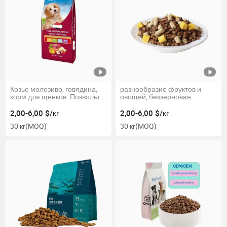
Козье молозиво, говядина,
разнообразие фруктов и
корм для щенков. Позвольте
овощей, беззерновая
собаке быть хорошо
формула, гипоаллергенный
сложенной и устранить
и мягкий вегетарианский
2,00-6,00 $/кг
2,00-6,00 $/кг
слезы
корм для собак
30 кг
(MOQ)
30 кг
(MOQ)