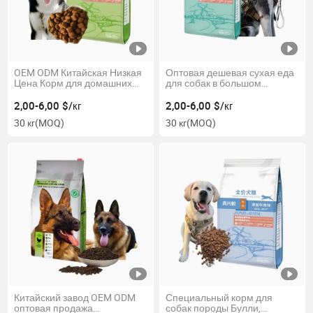
OEM ODM Китайская Низкая
Оптовая дешевая сухая еда
Цена Корм для домашних
для собак в большом
животных Разные Вкусы
объеме органическая
Множество Форм 18%
натуральная 25% белковая
2,00-6,00 $/кг
2,00-6,00 $/кг
Содержание Белка Корм для
еда для собак для
30 кг
(MOQ)
30 кг
(MOQ)
Взрослых Собак Сухой Корм
питомников и многособачьих
для Собак
семей
Китайский завод OEM ODM
Специальный корм для
оптовая продажа
собак породы Булли,