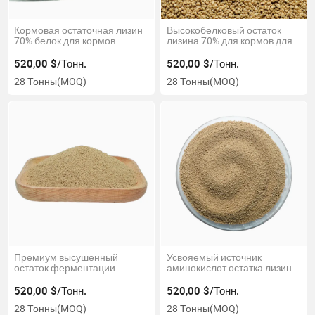
Кормовая остаточная лизин
Высокобелковый остаток
70% белок для кормов
лизина 70% для кормов для
животных
птицы и скота
520,00 $/Тонн.
520,00 $/Тонн.
28 Тонны
(MOQ)
28 Тонны
(MOQ)
Премиум высушенный
Усвояемый источник
остаток ферментации
аминокислот остатка лизина
лизина для корма в
для животноводства
аквакультуре
520,00 $/Тонн.
520,00 $/Тонн.
28 Тонны
(MOQ)
28 Тонны
(MOQ)