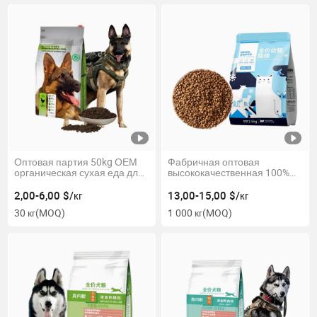
Оптовая партия 50kg ОЕМ
Фабричная оптовая
органическая сухая еда для
высококачественная 100%
собак Top Breed и
натуральная куриная
замороженная сушеная
добавка в большом объеме
2,00-6,00 $/кг
13,00-15,00 $/кг
жевательная еда для собак
беззернового сухого корма
30 кг
(MOQ)
1 000 кг
(MOQ)
для кошек