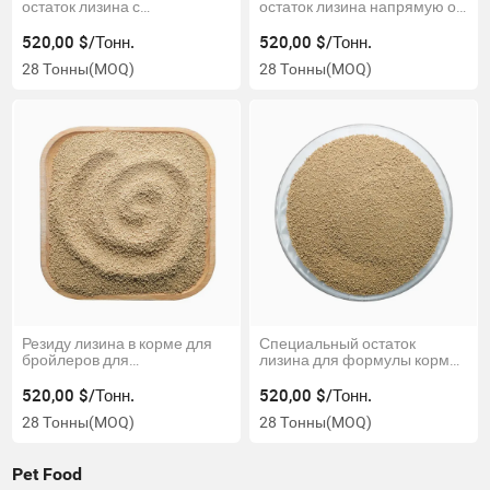
остаток лизина с
остаток лизина напрямую от
сбалансированными
производителя
аминокислотами
520,00 $/Тонн.
520,00 $/Тонн.
28 Тонны
(MOQ)
28 Тонны
(MOQ)
Резиду лизина в корме для
Специальный остаток
бройлеров для
лизина для формулы корма
стимулирования роста
для поросят и свиноматок
520,00 $/Тонн.
520,00 $/Тонн.
28 Тонны
(MOQ)
28 Тонны
(MOQ)
Pet Food