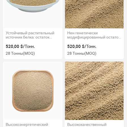
Устойчивый растительный
Нен генетически
источник белка: остаток
модифицированный остаток
лизина
лизина для органического
кормления
520,00 $/Тонн.
520,00 $/Тонн.
28 Тонны
(MOQ)
28 Тонны
(MOQ)
Высокоэнергетический
Высококачественный