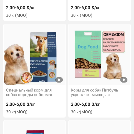
специального корма для
добавьте кусочки сыра для
собак высокого качества
защиты здоровья шерсти
2,00-6,00 $/кг
2,00-6,00 $/кг
запечатанный натуральный
30 кг
(MOQ)
30 кг
(MOQ)
вегетарианский сухой корм
для собак
Специальный корм для
Корм для собак Питбуль
собак породы доберман
укрепляет мышцы и
укрепляет мышцы и
стимулируетVitality, высокое
стимулируетVitality, высокий
содержание белка и энергии
2,00-6,00 $/кг
2,00-6,00 $/кг
уровень белка
30 кг
(MOQ)
30 кг
(MOQ)