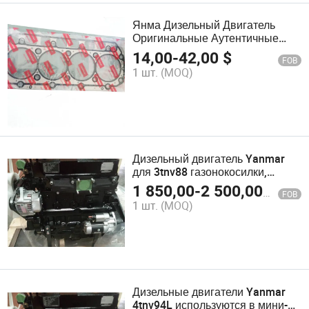
Янма Дизельный Двигатель
Оригинальные Аутентичные
Запчасти Соединительная
14,00
-
42,00
$
FOB
Штанга Винт Цилиндр Матрас
1 шт.
(MOQ)
4tne98
Дизельный двигатель Yanmar
для 3tnv88 газонокосилки,
двигателя трактора, генератора
1 850,00
-
2 500,00
$
FOB
тракторов, цена
1 шт.
(MOQ)
Дизельные двигатели Yanmar
4tnv94L используются в мини-