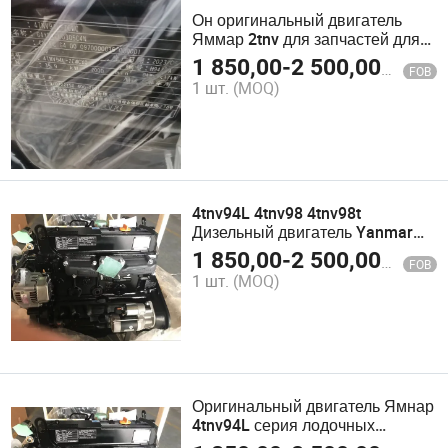
Он оригинальный двигатель
Яммар 2tnv для запчастей для
экскаваторов
1 850,00
-
2 500,00
$
FOB
1 шт.
(MOQ)
4tnv94L 4tnv98 4tnv98t
Дизельный двигатель Yanmar
для экскаватора с захватом,
1 850,00
-
2 500,00
$
FOB
генератора, тракторов, морской,
1 шт.
(MOQ)
цена, промышленный
дизельный двигатель, запчасти
Оригинальный двигатель Ямнар
4tnv94L серия лодочных
двигателей поставка запчастей