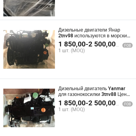
Дизельные двигатели Янар
2tnv98 используются в морских
двигателях, мини-экскаваторах,
1 850,00
-
2 500,00
$
FOB
автозапчастях
1 шт.
(MOQ)
Дизельный двигатель Yanmar
для газонокосилки 3tnv88 Цена
промышленного дизельного
1 850,00
-
2 500,00
$
FOB
двигателя
1 шт.
(MOQ)