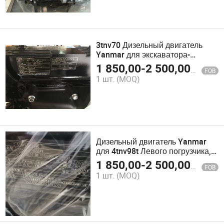
3tnv70 Дизельный двигатель
Yanmar для экскаватора-
погрузчика Цена дизельного
1 850,00
-
2 500,00
$
FOB
двигателя Yanmar
1 шт.
(MOQ)
Дизельный двигатель Yanmar
для 4tnv98t Левого погрузчика,
цена дизельного двигателя
1 850,00
-
2 500,00
$
FOB
Yanmar, запчасти для
1 шт.
(MOQ)
дизельного двигателя Yanmar