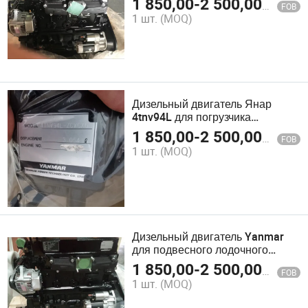
1 850,00
-
2 500,00
$
FOB
для мотоциклов
1 шт.
(MOQ)
Дизельный двигатель Янар
4tnv94L для погрузчика
экскаватора газонокосилки цена
1 850,00
-
2 500,00
$
FOB
дизельного двигателя Янар
1 шт.
(MOQ)
Дизельный двигатель Yanmar
для подвесного лодочного
мотора 4tne98 Генератор для
1 850,00
-
2 500,00
$
FOB
погрузчика Тракторы Цена
1 шт.
(MOQ)