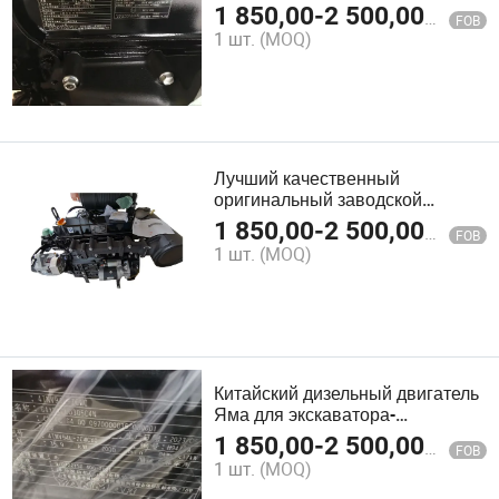
дизельного двигателя Yanmar
1 850,00
-
2 500,00
$
FOB
1 шт.
(MOQ)
Лучший качественный
оригинальный заводской
дизельный двигатель Янар
1 850,00
-
2 500,00
$
FOB
4tne98 по цене захвата
1 шт.
(MOQ)
Китайский дизельный двигатель
Яма для экскаватора-
траншеекопателя 4tne98
1 850,00
-
2 500,00
$
FOB
1 шт.
(MOQ)