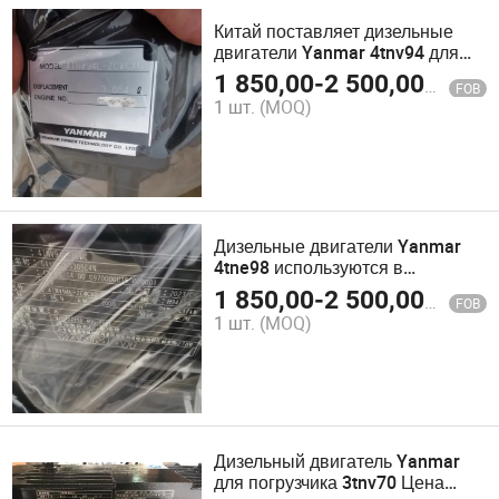
Китай поставляет дизельные
двигатели Yanmar 4tnv94 для
погрузчиков и экскаваторов,
1 850,00
-
2 500,00
$
FOB
цена дизельного двигателя
1 шт.
(MOQ)
Yanmar
Дизельные двигатели Yanmar
4tne98 используются в
экскаваторах-качалках для
1 850,00
-
2 500,00
$
FOB
запчастей двигателя. Цена
1 шт.
(MOQ)
дизельного двигателя Yanmar
Дизельный двигатель Yanmar
для погрузчика 3tnv70 Цена