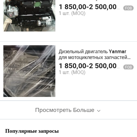
экскаваторах по цене тракторов
1 850,00
-
2 500,00
$
FOB
с
1 шт.
(MOQ)
Дизельный двигатель Yanmar
для мотоциклетных запчастей
3tnv76 Цена дизельного
1 850,00
-
2 500,00
$
FOB
двигателя Yanmar
1 шт.
(MOQ)
Просмотреть Больше
Популярные запросы