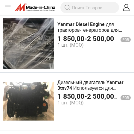
Yanmar Diesel Engine для
тракторов-генераторов для
вилочных погрузчиков 3tnv88
1 850,00
-
2 500,00
$
FOB
Цена двигателя Yanmar
1 шт.
(MOQ)
Запасные части для дизельных
двигателей
Дизельный двигатель Yanmar
3tnv74 Используется для
тракторов Дизельный двигатель
1 850,00
-
2 500,00
$
FOB
Получить цену дизельного
1 шт.
(MOQ)
двигателя Yanmar