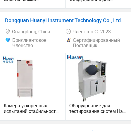
экологическая
климатических испытаний
климатическая
температуры и влажности
испытательная камера с
в промышленной
Dongguan Huanyi Instrument Technology Co., Ltd.
тестированием
лаборатории
стабильности влажности
Guangdong, China
Членство С: 2023
и температуры
Бриллиантовое
Сертифицированный
Членство
Поставщик
Камера ускоренных
Оборудование для
испытаний стабильности
тестирования систем Hast
фармацевтических
для
препаратов
высокоакселерационных
испытаний на срок