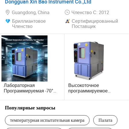
Dongguan Xin Bao Instrument Co.,Ltd
службы и приложений
стрессового скрининга
Guangdong, China
Членство С: 2012
Бриллиантовое
Сертифицированный
Членство
Поставщик
Лабораторная
Высокоточное
Программируемая -70°
программируемое
C~+150° C / 5%~98%R. H
оборудование для
Постоянная
испытаний температуры
Стабильность
и влажности в
Популярные запросы
Климатическая
окружающей среде
Климатическая
температурная испытательная камера
Палата
Экологическая