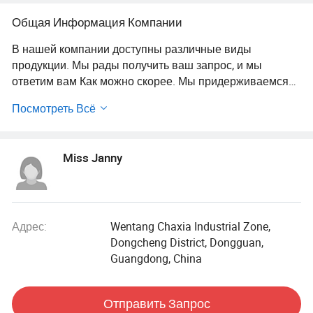
Общая Информация Компании
В нашей компании доступны различные виды
продукции. Мы рады получить ваш запрос, и мы
ответим вам Как можно скорее. Мы придерживаемся
принципа "сначала качество, сначала обслуживание,
Посмотреть Всё
непрерывное совершенствование и инновации для
удовлетворения потребностей клиентов" для
менеджмента и "нулевой дефект, отсутствие жалоб" в
Miss Janny
качестве цели качества.
Адрес:
Wentang Chaxia Industrial Zone,
Dongcheng District, Dongguan,
Guangdong, China
Отправить Запрос