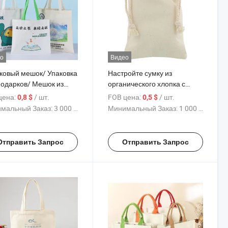
о
Видео
ковый мешок/ Упаковка
Настройте сумку из
подарков/ Мешок из
органического хлопка с
а
индивидуальным логотипом
цена:
/ шт.
FOB цена:
/ шт.
0,8 $
0,5 $
мальный Заказ:
3 000 Куски
Минимальный Заказ:
1 000 Куски
Отправить Запрос
Отправить Запрос