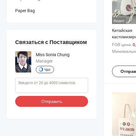
Paper Bag
Видео
Китайская
кастомизир
Связаться с Поставщиком
логотипом 
FOB цена:
0
хлопковая с
Минимальны
Miss Sonia Chung
покупок
Manager
Чат
Отправ
Отправить