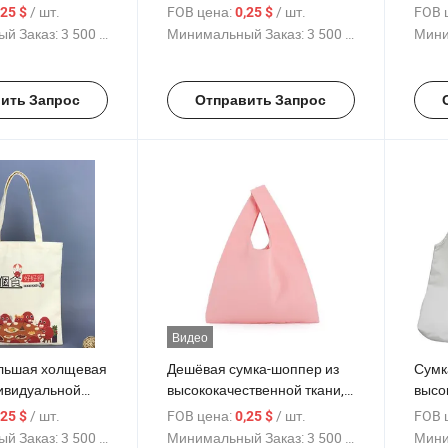
ского хлопка с
логотипа, хлопковые
пере
/ шт.
FOB цена:
/ шт.
FOB 
,25 $
0,25 $
ля пыли с
канвасовые сумки для
орга
й Заказ:
3 500 Куски
Минимальный Заказ:
3 500 Куски
Мини
а заказ
покупок, подарочные сумки,
сумк
многоразовые простые
мног
пляжные хлопковые сумки
сумка
ить Запрос
Отправить Запрос
лого
Видео
льшая холщевая
Дешёвая сумка-шоппер из
Сумк
дивидуальной
высококачественной ткани,
высо
отипа и
многоразовая, с
мног
/ шт.
FOB цена:
/ шт.
FOB 
,25 $
0,25 $
м дизайном, с
индивидуальной печатью
инди
й Заказ:
3 500 Куски
Минимальный Заказ:
3 500 Куски
Мини