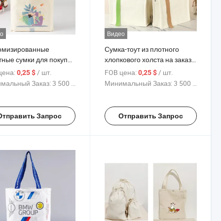
о
Видео
омизированные
Сумка-тоут из плотного
тные сумки для покупок
хлопкового холста на заказ
олста, принимающие
12oz Студенческая модная
цена:
/ шт.
FOB цена:
/ шт.
0,25 $
0,25 $
видуальные логотипы,
сумка из холста
мальный Заказ:
3 500 Куски
Минимальный Заказ:
3 500 Куски
видуальные цвета,
ническая хлопковая
а для продуктов
Отправить Запрос
Отправить Запрос