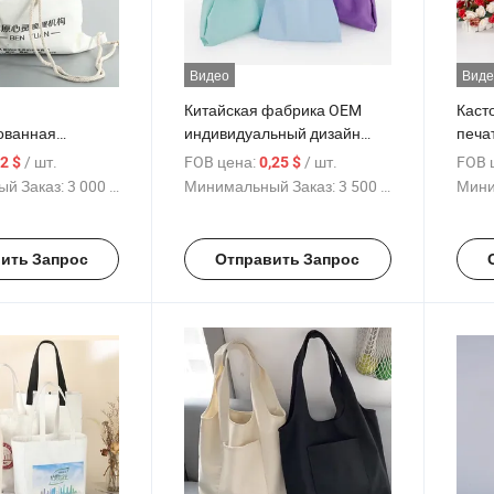
Видео
Виде
Китайская фабрика OEM
Каст
ованная
индивидуальный дизайн
печа
промоционная
печатная хлопковая
из х
/ шт.
FOB цена:
/ шт.
FOB 
,2 $
0,25 $
умка для
канвасовая сумка из джута
инди
й Заказ:
3 000 Куски
Минимальный Заказ:
3 500 Куски
Мини
упаковочная сумка для
инди
покупок сумка с завязками
орга
сумк
ить Запрос
Отправить Запрос