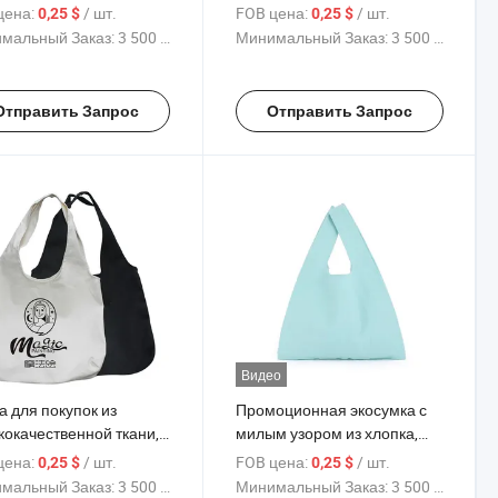
работанная простая
завязками, упаковка,
цена:
/ шт.
FOB цена:
/ шт.
0,25 $
0,25 $
ническая хлопковая
индивидуальный логотип,
мальный Заказ:
3 500 Куски
Минимальный Заказ:
3 500 Куски
а-тоут Большая
мешок с завязками
оразовая хлопковая
 для покупок с
Отправить Запрос
Отправить Запрос
типом
Видео
а для покупок из
Промоционная экосумка с
кокачественной ткани,
милым узором из хлопка,
оразовая, с
канвасная сумка для
цена:
/ шт.
FOB цена:
/ шт.
0,25 $
0,25 $
видуальной печатью
покупок и овощей с
мальный Заказ:
3 500 Куски
Минимальный Заказ:
3 500 Куски