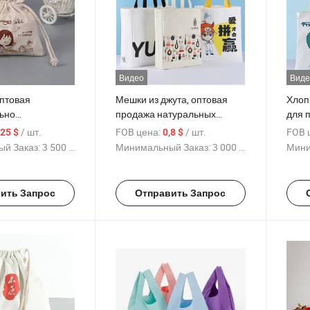
Видео
Виде
оптовая
Мешки из джута, оптовая
Хлоп
ьно
продажа натуральных
для 
ая сумка из
джутовых мешков
джут
/ шт.
FOB цена:
/ шт.
FOB 
,25 $
0,8 $
ифровой печатью
й Заказ:
3 500 Куски
Минимальный Заказ:
3 000 Куски
Мини
ить Запрос
Отправить Запрос