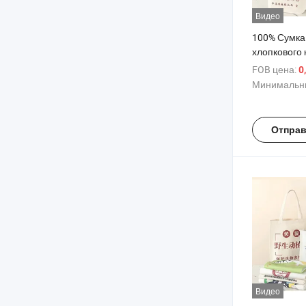
Видео
100% Сумка 
хлопкового 
многоразов
FOB цена:
0
продуктов
Минимальны
Отправ
Видео