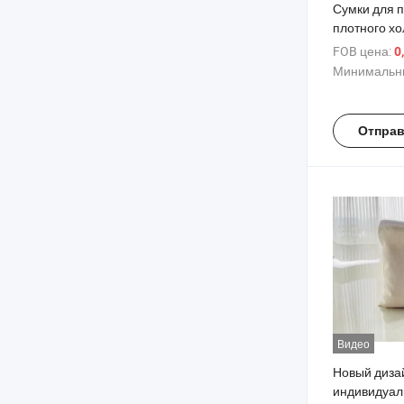
Сумки для п
плотного хо
женщин, бо
FOB цена:
0
хлопковые, 
Минимальны
карманом д
индивидуал
молнией
Отправ
Видео
Новый диза
индивидуал