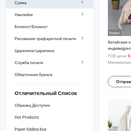
Сумка
Наклейки
Блокнот/Блокнот
Видео
Рисование трафаретной печати
Китайская 
индивидуал
Царапина/царапина
изготовленн
FOB цена:
0
холста с ц
Минимальны
Служба печати
Оберточная бумага
Отправ
Отличительный Список
Образец Доступен
Hot Products
Paper folding box