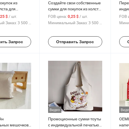
окупок из
Создайте свои собственные
Пере
лста для
сумки для покупок из холста
инди
льшие,
и хлопка, пустые сумки-
молн
/ шт.
FOB цена:
/ шт.
FOB 
,25 $
0,25 $
с логотипом, с
шопперы с напечатанным
диза
й Заказ:
3 500 Куски
Минимальный Заказ:
3 500 Куски
Мини
ля
логотипом
покуп
ьной печати и
канва
регу
ить Запрос
Отправить Запрос
Видео
Виде
йн
Промоционные сумки-тоуты
OEM&
ьных мешочков
с индивидуальной печатью
напе