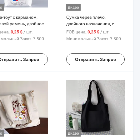
о
Видео
а-тоут с карманом,
Сумка через плечо,
евой ремень, двойное
двойного назначения, с
ачение,
индивидуальной печатью,
цена:
/ шт.
FOB цена:
/ шт.
0,25 $
0,25 $
видуальная печать,
хлопковая холщевая сумка
мальный Заказ:
3 500 Куски
Минимальный Заказ:
3 500 Куски
ковая холщевая сумка
Отправить Запрос
Отправить Запрос
о
Видео