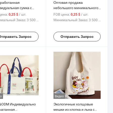
работанная
Оптовая продажа
видуальная сумка с
небольшого минимального
ией, модный новый
заказа экологически чистых
цена:
/ шт.
FOB цена:
/ шт.
0,25 $
0,25 $
йн, большая сумка для
многоразовых сумок для
мальный Заказ:
3 500 Куски
Минимальный Заказ:
3 500 Куски
ок из хлопкового
покупок с индивидуальной
са, Messenger с
печатью логотипа из
лируемой ручкой
холщовой хлопковой ткани
Отправить Запрос
Отправить Запрос
о
Видео
ODM Индивидуально
Экологичные холщовые
чатанная
мешки из хлопка и льна с