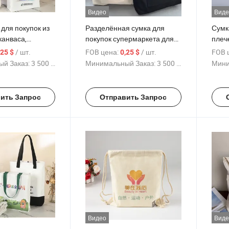
Видео
Виде
для покупок из
Разделённая сумка для
Сумк
канваса,
покупок супермаркета для
плеч
ая сумка для
фруктов и овощей из хлопка,
назн
/ шт.
FOB цена:
/ шт.
FOB 
,25 $
0,25 $
ручная холщевая сумка
инди
й Заказ:
3 500 Куски
Минимальный Заказ:
3 500 Куски
Мини
хлоп
ить Запрос
Отправить Запрос
Видео
Виде