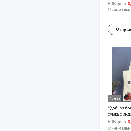
из органиче
FOB цена:
0
завязками д
Минимальны
логотипом н
Отправ
Видео
Удобная бо
сумка с ин
печатью лог
FOB цена:
0
собственны
Минимальны