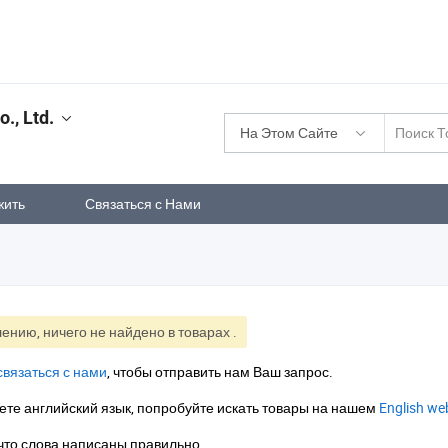
., Ltd.
На Этом Сайте
жить
Связаться с Нами
ению, ничего не найдено в товарах
.
связаться с нами
, чтобы отправить нам Ваш запрос.
ете английский язык, попробуйте искать товары на нашем
English we
что слова написаны правильно.