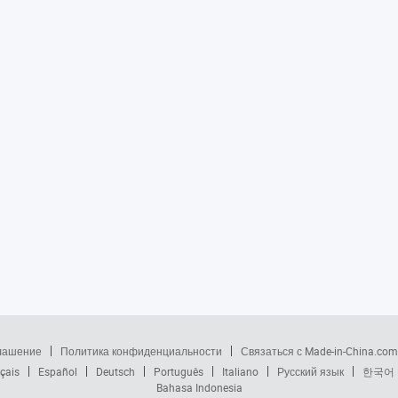
глашение
Политика конфиденциальности
Связаться с Made-in-China.com
çais
Español
Deutsch
Português
Italiano
Русский язык
한국어
Bahasa Indonesia