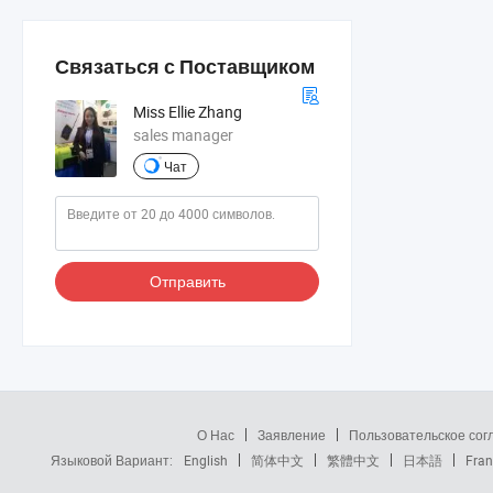
Связаться с Поставщиком
Miss Ellie Zhang
sales manager
Чат
Отправить
О Нас
Заявление
Пользовательское со
Языковой Вариант:
English
简体中文
繁體中文
日本語
Fran