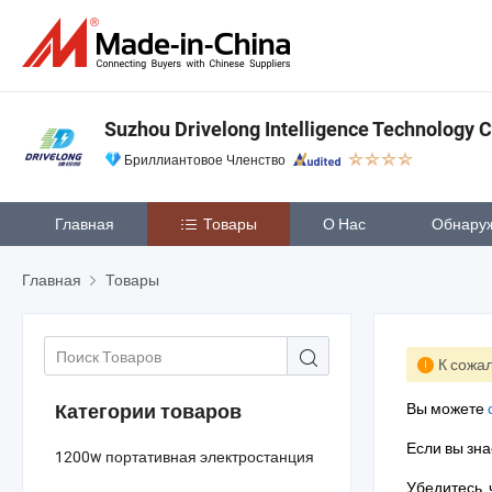
Suzhou Drivelong Intelligence Technology Co
Бриллиантовое Членство
Главная
Товары
О Нас
Обнару
Главная
Товары
К сожал
Вы можете
Категории товаров
Если вы зна
1200w портативная электростанция
Убедитесь, 