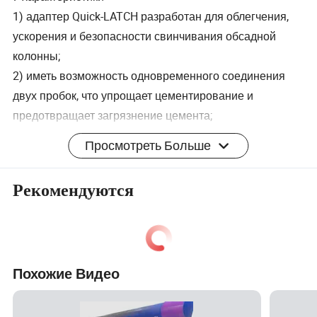
1) адаптер Quick-LATCH разработан для облегчения,
ускорения и безопасности свинчивания обсадной
колонны;
2) иметь возможность одновременного соединения
двух пробок, что упрощает цементирование и
предотвращает загрязнение цемента;
3) положительный рычаг указывает на отпускание
Просмотреть Больше
пробки;
4) разработана балансировая труба.
Рекомендуются
8. Параметры
7
Похожие Видео
Технические
5
6
7
9
дю
10
13
характеристики
1/2
5/8
5/8
5/8
йм
3/4"
3/8"
(дюйм)
"
"
"
"