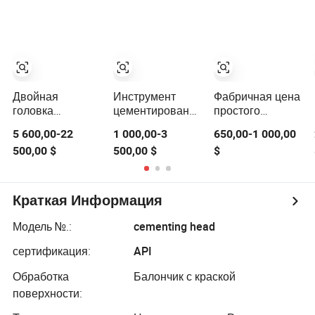
инструменты с
Ротационная
высококачественн
качеством API
Цементная
цементировочных
Головка
инструментов
Двойная
Инструмент
Фабричная цена
головка
цементирования
простого
цементирования
нефтяных
цементного
5 600,00-22
1 000,00-3
650,00-1 000,00
цементные
месторождений
головки для
500,00 $
500,00 $
$
инструменты
цементная
цементирования
интегрального
голова для
сварного типа
буровой
установки
Краткая Информация
Модель №.:
cementing head
сертификация:
API
Обработка
Балончик с краской
поверхности: