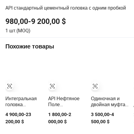
API стандартный цементный головка с одним пробкой
980,00-9 200,00 $
1
шт.(MOQ)
Похожие товары
Интегральная
API Нефтяное
Одиночная и
головка
Поле
двойная муфта
цементирования
Цементная
для
4 900,00-23
1 800,00-2
3 500,00-4
с одним
Головка
цементирования
200,00 $
000,00 $
500,00 $
штекером,
Цементирования
в нефтяной
цементные
Инструменты
отрасли для