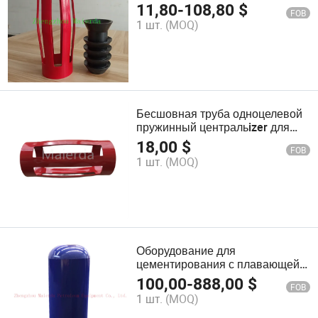
центраторы для
11,80
-
108,80
$
FOB
цементирования
1 шт.
(MOQ)
Бесшовная труба одноцелевой
пружинный центральizer для
обсадной колонны
18,00
$
FOB
1 шт.
(MOQ)
Оборудование для
цементирования с плавающей
колонной и направляющим
100,00
-
888,00
$
FOB
башмаком
1 шт.
(MOQ)