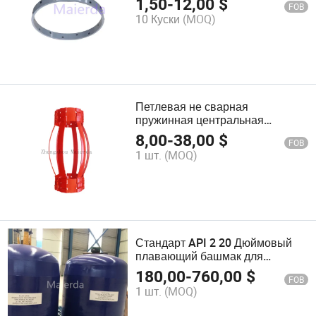
1,50
-
12,00
$
FOB
10 Куски
(MOQ)
Петлевая не сварная
пружинная центральная
установка (централизатор
8,00
-
38,00
$
FOB
обсадной трубы)
1 шт.
(MOQ)
Стандарт API 2 20 Дюймовый
плавающий башмак для
цементирования обсадной
180,00
-
760,00
$
FOB
трубы
1 шт.
(MOQ)