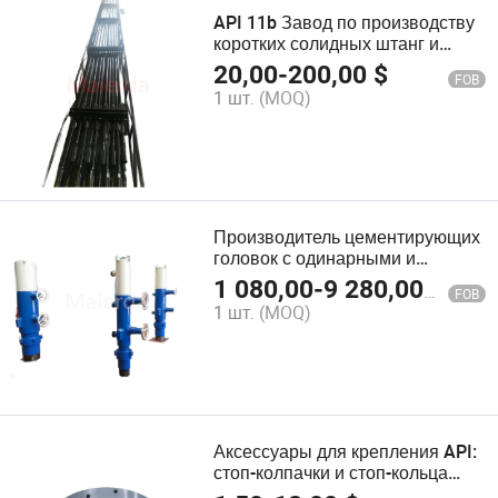
API 11b Завод по производству
коротких солидных штанг и
штанг для насосов
20,00
-
200,00
$
FOB
1 шт.
(MOQ)
Производитель цементирующих
головок с одинарными и
двойными заглушками API
1 080,00
-
9 280,00
$
FOB
1 шт.
(MOQ)
Аксессуары для крепления API:
стоп-колпачки и стоп-кольца
цена