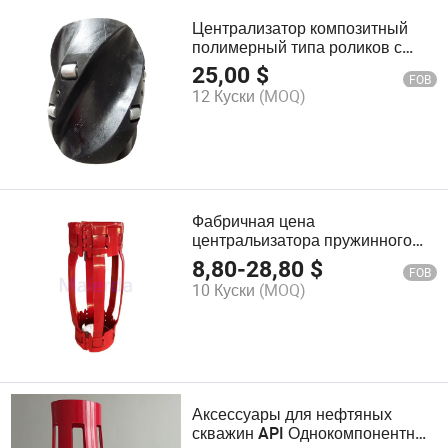
Централизатор композитный
полимерный типа роликов с
прямыми лопатками API
25,00
$
FOB
12 Куски
(MOQ)
Фабричная цена
центральизатора пружинного
корпуса с неварными петлями
8,80
-
28,80
$
FOB
API
10 Куски
(MOQ)
Аксессуары для нефтяных
скважин API Однокомпонентные