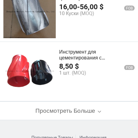
алюминиевого сплава, жесткий
16,00
-
56,00
$
FOB
центральizer
10 Куски
(MOQ)
Инструмент для
цементирования с
положительным штампованным
8,50
$
FOB
зажимом на центральной трубе
1 шт.
(MOQ)
Просмотреть Больше
Популярные Товары
Информация