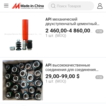
API механический
двухступенчатый цементный
воротник соединения
2 460,00
-
4 860,00
$
FOB
1 шт.
(MOQ)
API высококачественные
соединения для соединения
труб нефтяных скважин
29,00
-
99,00
$
FOB
1 шт.
(MOQ)