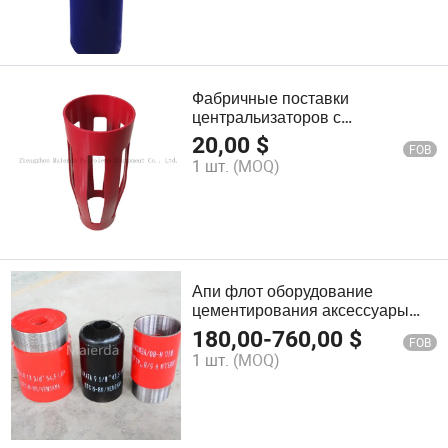
Фабричные поставки
центральизаторов с
пружинными боковыми
20,00
$
FOB
элементами для нефтяных
1 шт.
(MOQ)
скважин
Апи флот оборудование
цементирования аксессуары
флотный башмак и воротник
180,00
-
760,00
$
FOB
1 шт.
(MOQ)