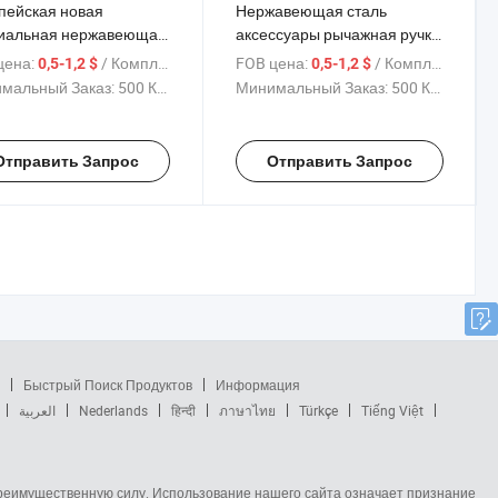
пейская новая
Нержавеющая сталь
иальная нержавеющая
аксессуары рычажная ручка
ьная дверная ручка с
розетка эскутcheon для
цена:
/ Комплект
FOB цена:
/ Комплект
0,5-1,2 $
0,5-1,2 $
ом и розеткой
проходной двери
мальный Заказ:
500 Комплекты
Минимальный Заказ:
500 Комплекты
Отправить Запрос
Отправить Запрос
Быстрый Поиск Продуктов
Информация
العربية
Nederlands
हिन्दी
ภาษาไทย
Türkçe
Tiếng Việt
 преимущественную силу. Использование нашего сайта означает признание