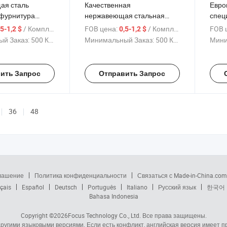
ая сталь
Качественная
Евро
фурнитура
нержавеющая стальная
спец
ка с эскутчоном и
цилиндрическая розетка
стал
/ Комплект
FOB цена:
/ Комплект
FOB 
,5-1,2 $
0,5-1,2 $
для дверной ручки
замк
й Заказ:
500 Комплекты
Минимальный Заказ:
500 Комплекты
Мини
ить Запрос
Отправить Запрос
36
48
глашение
Политика конфиденциальности
Связаться с Made-in-China.com
çais
Español
Deutsch
Português
Italiano
Русский язык
한국어
Bahasa Indonesia
Copyright ©2026
Focus Technology Co., Ltd.
Все права защищены.
 другими языковыми версиями. Если есть конфликт, английская версия имеет