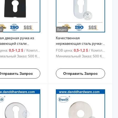
о
Видео
ая дверная ручка из
Качественная
авеющей стали
нержавеющая сталь ручка-
атного типа с
рычаг цилиндрическая
цена:
/ Комплект
FOB цена:
/ Комплект
0,5-1,2 $
0,5-1,2 $
тчоном
эскутcheon розетка
мальный Заказ:
500 Комплекты
Минимальный Заказ:
500 Комплекты
Отправить Запрос
Отправить Запрос