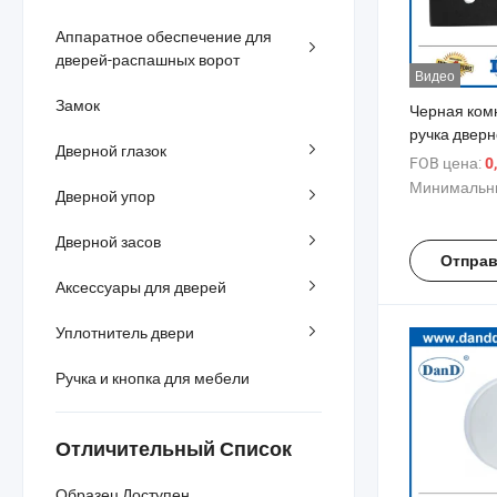
Аппаратное обеспечение для
дверей-распашных ворот
Видео
Замок
Черная ком
ручка дверн
Дверной глазок
рычажной р
FOB цена:
0
эскутчоном
Минимальны
Дверной упор
Дверной засов
Отправ
Аксессуары для дверей
Уплотнитель двери
Ручка и кнопка для мебели
Отличительный Список
Образец Доступен