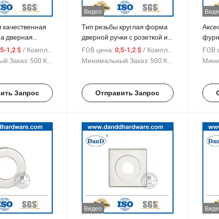
Видео
Виде
я качественная
Тип резьбы круглая форма
Аксе
па дверная
дверной ручки с розеткой и
фурн
для рычага
ключевым отверстием
нерж
/ Комплект
FOB цена:
/ Комплект
FOB 
,5-1,2 $
0,5-1,2 $
розе
й Заказ:
500 Комплекты
Минимальный Заказ:
500 Комплекты
Мини
ить Запрос
Отправить Запрос
Видео
Виде