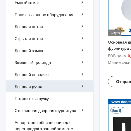
Умный замок
Паник-выходное оборудование
Дверная петля
Видео
Скрытая петля
Основная д
фурнитура 
Дверной замок
Ручка-рычаг
FOB цена:
0
Минимальны
Замковый цилиндр
Дверной доводчик
Отправ
Дверная ручка
Потяните за ручку
Стеклянная дверная фурнитура
Аппаратное обеспечение для
перегородок в ванной комнате