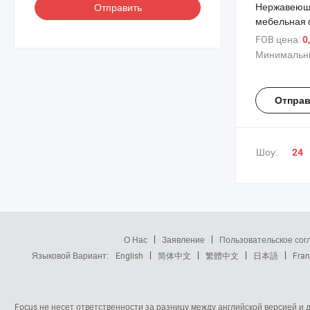
Нержавеющ
Отправить
мебельная 
круглая руч
FOB цена:
0
розеткой
Минимальны
Отправ
Шоу:
24
О Нас
Заявление
Пользовательское со
Языковой Вариант:
English
简体中文
繁體中文
日本語
Fran
Focus не несет ответственности за разницу между английской версией и