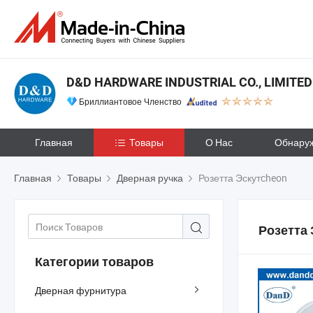
D&D HARDWARE INDUSTRIAL CO., LIMITED
Бриллиантовое Членство
Главная
Товары
О Нас
Обнару
Главная
Товары
Дверная ручка
Розетта Эскутcheon
Розетта 
Категории товаров
Дверная фурнитура