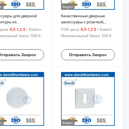
о
Видео
ссуары для дверной
Качественные дверные
итуры из
аксессуары с розеткой,
авеющей стали,
ручка-рычаг, цилиндр замка,
цена:
/ Комплект
FOB цена:
/ Комплект
0,5-1,2 $
0,5-1,2 $
тка для рычага двери
эскутcheon
мальный Заказ:
500 Комплекты
Минимальный Заказ:
500 Комплекты
Отправить Запрос
Отправить Запрос
о
Видео