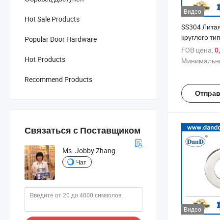
Видео
Hot Sale Products
SS304 Лита
круглого ти
Popular Door Hardware
эскутcheon 
FOB цена:
0
двери
Hot Products
Минимальны
Recommend Products
Отправ
Связаться с Поставщиком
Ms. Jobby Zhang
Чат
Видео