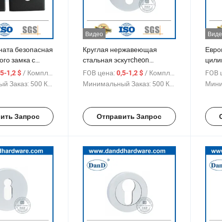
Видео
Виде
ната безопасная
Круглая нержавеющая
Евро
ого замка с
стальная эскутcheon
цили
учкой и
дверная ручка с розеткой
нерж
/ Комплект
FOB цена:
/ Комплект
FOB 
,5-1,2 $
0,5-1,2 $
 для декорации
двер
й Заказ:
500 Комплекты
Минимальный Заказ:
500 Комплекты
Мини
ить Запрос
Отправить Запрос