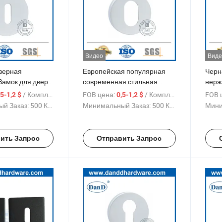
Видео
Виде
верная
Европейская популярная
Черн
Замок для двери
современная стильная
нерж
 Розетка
дверная ручка с розеткой и
квадр
/ Комплект
FOB цена:
/ Комплект
FOB 
,5-1,2 $
0,5-1,2 $
эскутчоном
эску
й Заказ:
500 Комплекты
Минимальный Заказ:
500 Комплекты
Мини
ить Запрос
Отправить Запрос