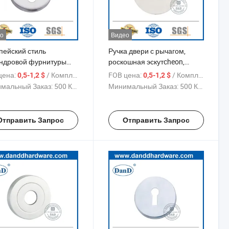
о
Видео
пейский стиль
Ручка двери с рычагом,
ндровой фурнитуры
роскошная эскутcheon,
авеющая сталь
розетка для внутренних
цена:
/ Комплект
FOB цена:
/ Комплект
0,5-1,2 $
0,5-1,2 $
ная ручка с эскутчоном
дверей виллы и офиса
мальный Заказ:
500 Комплекты
Минимальный Заказ:
500 Комплекты
Отправить Запрос
Отправить Запрос