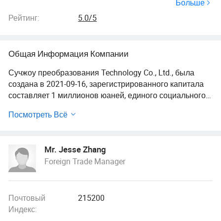
Больше
Рейтинг:
5.0/5
Общая Информация Компании
Сучжоу преобразования Technology Co., Ltd., была
создана в 2021-09-16, зарегистрированного капитала
составляет 1 миллионов юаней, единого социального
кредитования код 91320509Ма2739TJ8L, адрес
Посмотреть Всё
предприятия находится в комнате 1427, здание E, Кай-
деловой центр, № 11666 в восточном берегу озера Тай-
Авеню, песни Линь, Wu Цзян района города Сучжоу,
Mr. Jesse Zhang
Цзян Су, Китай. Отрасли принадлежит оборудование
Foreign Trade Manager
общего производства в обрабатывающей
промышленности и сферы бизнеса включает в себя:
Общие проекты: техническое обслуживание и
развитие технологий и технических консультаций и
Почтовый
215200
обмена технологиями, передачи технологии,
Индекс:
содействия развитию технологий; продажи