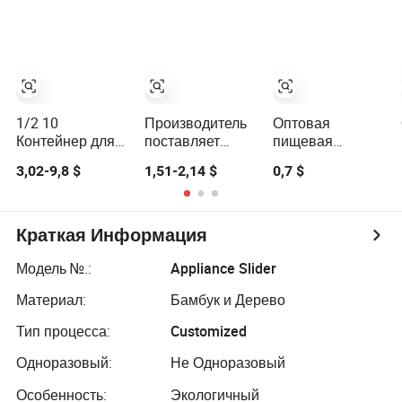
пластиковые
поднос с рогами
нарезки,
подносы для
оленя
сервировочный
мяса, выпечки и
деревянная
поднос с ручкой
печенья,
тарелка для
для пиццы,
пригодные для
фруктов и
хлеба, сыра,
заморозки
закусок
фруктов и
декоративная
овощей
1/2 10
Производитель
Оптовая
праздничная
Контейнер для
поставляет
пищевая
тарелка из
еды из
контейнер для
нержавеющая
дерева сапеле
3,02-9,8 $
1,51-2,14 $
0,7 $
нержавеющей
продуктов,
сталь форма
праздничная
стали размера
безопасный для
для выпечки для
посуда для
гастроном
пищевых
духовки
стола
продуктов, легко
Краткая Информация
очищаемый, для
слива воды,
Модель №.:
Appliance Slider
предназначенный
Материал:
Бамбук и Дерево
для мытья
овощей
Тип процесса:
Customized
Одноразовый:
Не Одноразовый
Особенность:
Экологичный