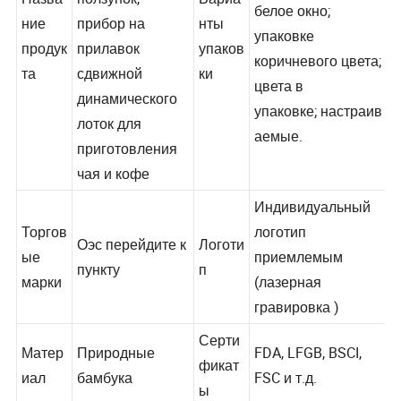
Термоусадочную;
Назва
ползунок,
Вариа
белое окно;
ние
прибор на
нты
упаковке
продук
прилавок
упаков
коричневого цвета;
та
сдвижной
ки
цвета в
динамического
упаковке; настраив
лоток для
аемые.
приготовления
чая и кофе
Индивидуальный
Торгов
логотип
Оэс перейдите к
Логоти
ые
приемлемым
пункту
п
марки
(лазерная
гравировка )
Серти
Матер
Природные
FDA, LFGB, BSCI,
фикат