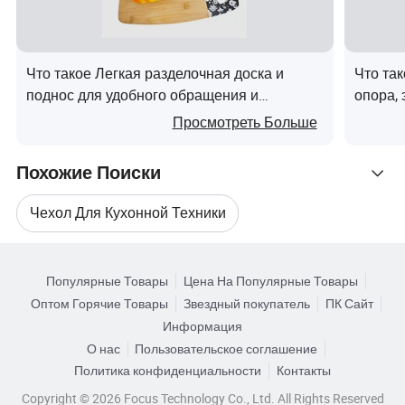
диапазон для удовлетворения наиболее
требовательным спецификациям в сочетании с
безграничной качества отличает нас друг от друга.
Что такое Легкая разделочная доска и
Что та
поднос для удобного обращения и
опора, 
В ECO ПЕРЕЙТИ у нас есть большой, покрытые
хранения
нержав
волосами дерзкого цели, что делает все возможное
Просмотреть Больше
выпечк
положительное воздействие на нашей планете
Похожие Поиски
благодаря сотрудничеству с вами. Мы считаем с
нашими подается питание и квалифицированной
Чехол Для Кухонной Техники
группы будут в состоянии обеспечить
профессиональное обслуживание и поддержку для
Связанные Категории
Бамбуковые Кухонные Принадлежности
поддержания здорового сотрудничества.
Популярные Товары
Цена На Популярные Товары
Поиск по Категориям
Оптом Горячие Товары
Звездный покупатель
ПК Сайт
Ручка Бытового Прибора
Информация
Технология производства
О нас
Пользовательское соглашение
Ежедневное Уходовое Устройство
Политика конфиденциальности
Контакты
Все продукты производятся в соответствии с
безопасности, здравоохранения и охраны
Copyright © 2026 Focus Technology Co., Ltd. All Rights Reserved