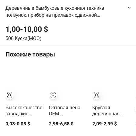
Деревянные бамбуковые кухонная техника
ползунок, прибор на прилавок сдвижной
динамического лоток для приготовления чая и кофе
1,00-10,00 $
500
Куски(MOQ)
Похожие товары
Высококачественные
Оптовая цена
Круглая
заводские
OEM
деревянная
белые
производитель
разделочная
0,03-0,05 $
2,98-6,58 $
2,09-2,99 $
одноразовые
персонализированный
доска из акации,
блистерные
рождественский
доска для