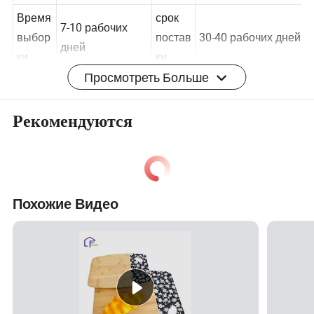
иал
бамбука
FSC и т.д.
ы
Время
срок
7-10 рабочих
выбор
постав
30-40 рабочих дней
дней
Просмотреть Больше
ки
ки
Загруз
Доста
EXW/ФОБ/
Фучжоу, Сямынь,
Рекомендуются
ка
вка
ДД/DDP
Шэньчжэнь, Нинбо
порта
Подробные фотографии
Похожие Видео
Сертификаты
Профиль компании
Мы специализируемся в создании экологически
безопасные товары с разрешающей способностью и
проектах вы еще не видели и слышали. Широкий