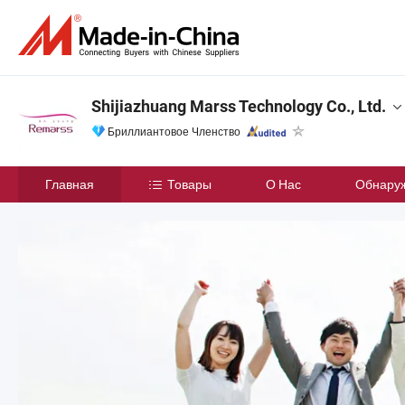
Shijiazhuang Marss Technology Co., Ltd.
Бриллиантовое Членство
Главная
Товары
О Нас
Обнару