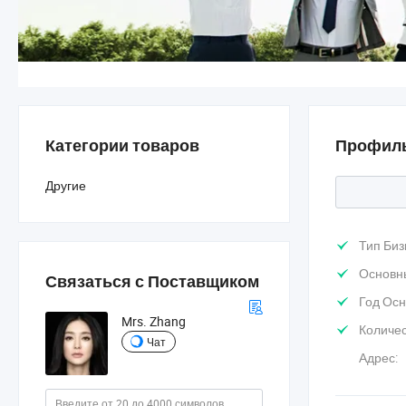
Категории товаров
Профиль
Другие
Тип Биз
Основн
Связаться с Поставщиком
Год Осн
Mrs. Zhang
Количес
Чат
Адрес: