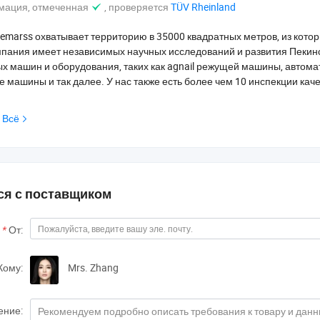
ация, отмеченная
, проверяется
TÜV Rheinland
marss охватывает территорию в 35000 квадратных метров, из котор
мпания имеет независимых научных исследований и развития Пекинс
х машин и оборудования, таких как agnail режущей машины, автомат
 машины и так далее. У нас также есть более чем 10 инспекции кач
 Всё
ся с поставщиком
*
От:
Кому:
Mrs. Zhang
ние: