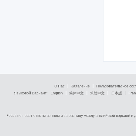
О Нас
Заявление
Пользовательское со
Языковой Вариант:
English
简体中文
繁體中文
日本語
Fran
Focus не несет ответственности за разницу между английской версией и