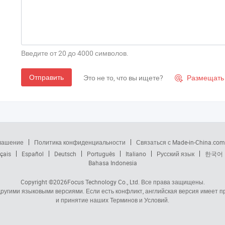
Введите от 20 до 4000 символов.
Отправить
Это не то, что вы ищете?
Размещать 

глашение
Политика конфиденциальности
Связаться с Made-in-China.com
çais
Español
Deutsch
Português
Italiano
Русский язык
한국어
Bahasa Indonesia
Copyright ©2026
Focus Technology Co., Ltd.
Все права защищены.
 другими языковыми версиями. Если есть конфликт, английская версия имеет
и принятие наших Терминов и Условий.