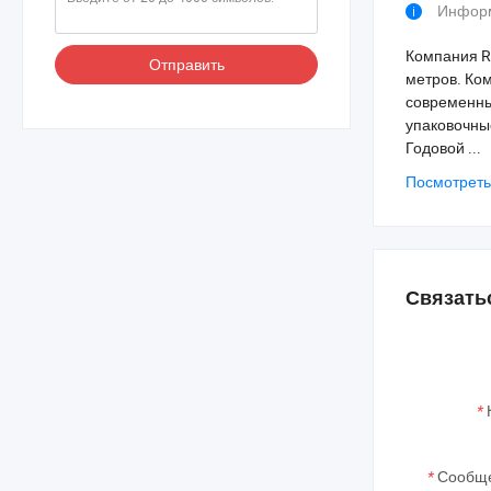
Информ
Компания Re
Отправить
метров. Ко
современны
упаковочные
Годовой ...
Посмотреть
Связать
*
*
Сообще